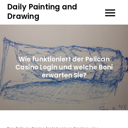
Skip
Daily Painting and
to
Drawing
content
Wie funktioniert der Pelican
Casino Login und welche Boni
erwarten Sie?