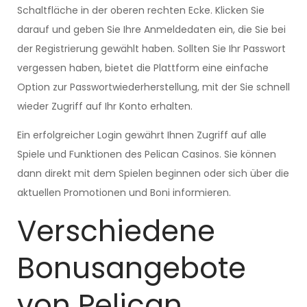
Schaltfläche in der oberen rechten Ecke. Klicken Sie
darauf und geben Sie Ihre Anmeldedaten ein, die Sie bei
der Registrierung gewählt haben. Sollten Sie Ihr Passwort
vergessen haben, bietet die Plattform eine einfache
Option zur Passwortwiederherstellung, mit der Sie schnell
wieder Zugriff auf Ihr Konto erhalten.
Ein erfolgreicher Login gewährt Ihnen Zugriff auf alle
Spiele und Funktionen des Pelican Casinos. Sie können
dann direkt mit dem Spielen beginnen oder sich über die
aktuellen Promotionen und Boni informieren.
Verschiedene
Bonusangebote
von Pelican