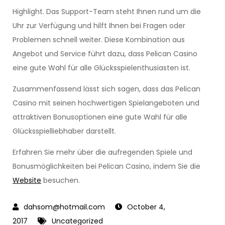
Highlight. Das Support-Team steht Ihnen rund um die
Uhr zur Verfügung und hilft Ihnen bei Fragen oder
Problemen schnell weiter. Diese Kombination aus
Angebot und Service führt dazu, dass Pelican Casino
eine gute Wahl für alle Glücksspielenthusiasten ist.
Zusammenfassend lässt sich sagen, dass das Pelican
Casino mit seinen hochwertigen Spielangeboten und
attraktiven Bonusoptionen eine gute Wahl für alle
Glücksspielliebhaber darstellt.
Erfahren Sie mehr über die aufregenden Spiele und
Bonusmöglichkeiten bei Pelican Casino, indem Sie die
Website
besuchen.
October 4,
2017
Uncategorized