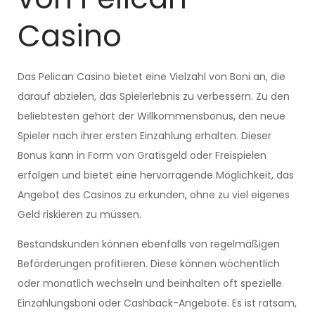
Casino
Das Pelican Casino bietet eine Vielzahl von Boni an, die
darauf abzielen, das Spielerlebnis zu verbessern. Zu den
beliebtesten gehört der Willkommensbonus, den neue
Spieler nach ihrer ersten Einzahlung erhalten. Dieser
Bonus kann in Form von Gratisgeld oder Freispielen
erfolgen und bietet eine hervorragende Möglichkeit, das
Angebot des Casinos zu erkunden, ohne zu viel eigenes
Geld riskieren zu müssen.
Bestandskunden können ebenfalls von regelmäßigen
Beförderungen profitieren. Diese können wöchentlich
oder monatlich wechseln und beinhalten oft spezielle
Einzahlungsboni oder Cashback-Angebote. Es ist ratsam,