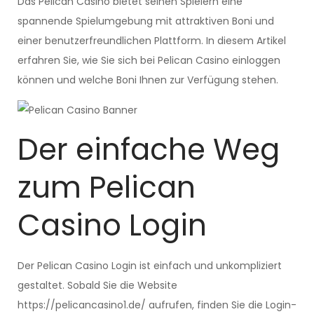
Das Pelican Casino bietet seinen Spielern eine
spannende Spielumgebung mit attraktiven Boni und
einer benutzerfreundlichen Plattform. In diesem Artikel
erfahren Sie, wie Sie sich bei Pelican Casino einloggen
können und welche Boni Ihnen zur Verfügung stehen.
Der einfache Weg
zum Pelican
Casino Login
Der Pelican Casino Login ist einfach und unkompliziert
gestaltet. Sobald Sie die Website
https://pelicancasino1.de/ aufrufen, finden Sie die Login-