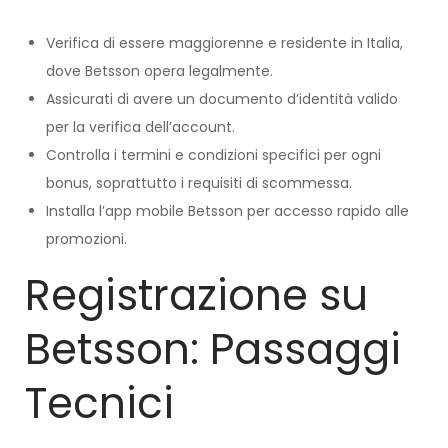
Verifica di essere maggiorenne e residente in Italia,
dove Betsson opera legalmente.
Assicurati di avere un documento d’identità valido
per la verifica dell’account.
Controlla i termini e condizioni specifici per ogni
bonus, soprattutto i requisiti di scommessa.
Installa l’app mobile Betsson per accesso rapido alle
promozioni.
Registrazione su
Betsson: Passaggi
Tecnici