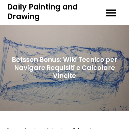
Skip
Daily Painting and
to
Drawing
content
Betsson Bonus: Wiki Tecnico per
Navigare Requisiti e Calcolare
Vincite