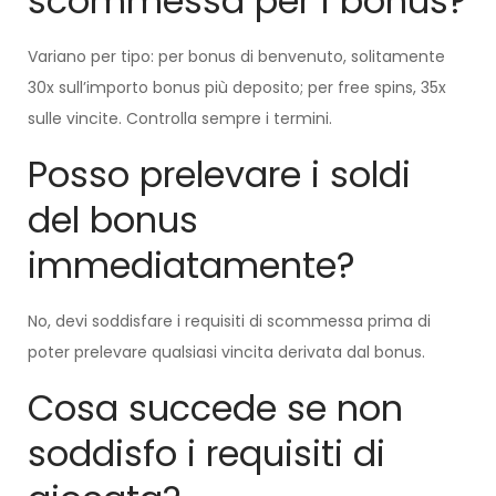
scommessa per i bonus?
Variano per tipo: per bonus di benvenuto, solitamente
30x sull’importo bonus più deposito; per free spins, 35x
sulle vincite. Controlla sempre i termini.
Posso prelevare i soldi
del bonus
immediatamente?
No, devi soddisfare i requisiti di scommessa prima di
poter prelevare qualsiasi vincita derivata dal bonus.
Cosa succede se non
soddisfo i requisiti di