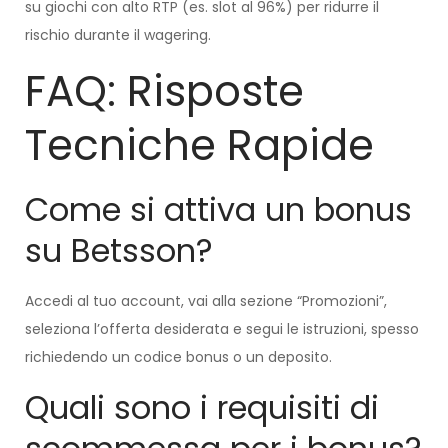
su giochi con alto RTP (es. slot al 96%) per ridurre il
rischio durante il wagering.
FAQ: Risposte
Tecniche Rapide
Come si attiva un bonus
su Betsson?
Accedi al tuo account, vai alla sezione “Promozioni”,
seleziona l’offerta desiderata e segui le istruzioni, spesso
richiedendo un codice bonus o un deposito.
Quali sono i requisiti di