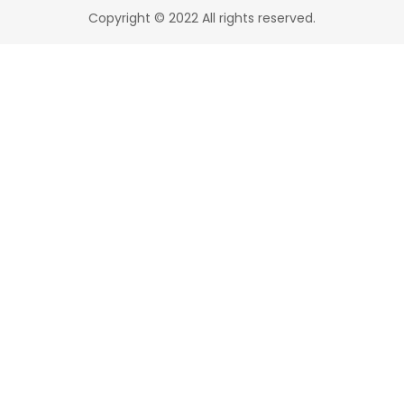
Copyright © 2022 All rights reserved.