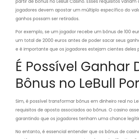
partir de bônus no LeBull Casino. Esses requisitos vari
jogadores devem apostar um múltiplo específico do valo
ganhos possam ser retirados.
Por exemplo, se um jogador recebe um bônus de 100 euro
um total de 2000 euros antes de poder sacar seus ganho
e é importante que os jogadores estejam cientes deles p
É Possível Ganhar 
Bônus no LeBull Po
Sim, é possível transformar bônus em dinheiro real no 
requisitos de aposta associados ao bônus. O casino asse
garantindo que os jogadores tenham uma chance legít
No entanto, é essencial entender que os bônus de casin