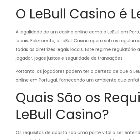
O LeBull Casino é 
A legalidade de um casino online como o LeBull em Port
locais. Felizmente, o LeBull Casino opera sob os regula
todas as diretrizes legais locais. Este regime regulató
jogador, jogos justos e seguridade de transações.
Portanto, os jogadores podem ter a certeza de que o Le
online em Portugal, fornecendo um ambiente que enfatiz
Quais São os Requi
LeBull Casino?
Os requisitos de aposta são uma parte vital a ser ente