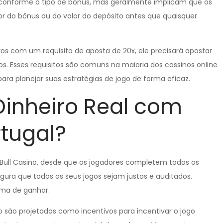
am conforme o tipo de bônus, mas geralmente implicam que os
r do bônus ou do valor do depósito antes que quaisquer
s com um requisito de aposta de 20x, ele precisará apostar
s. Esses requisitos são comuns na maioria dos cassinos online
ara planejar suas estratégias de jogo de forma eficaz.
Dinheiro Real com
rtugal?
LeBull Casino, desde que os jogadores completem todos os
gura que todos os seus jogos sejam justos e auditados,
ima de ganhar.
o são projetados como incentivos para incentivar o jogo