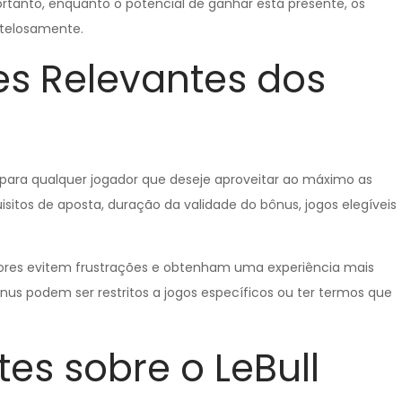
ortanto, enquanto o potencial de ganhar está presente, os
utelosamente.
s Relevantes dos
para qualquer jogador que deseje aproveitar ao máximo as
uisitos de aposta, duração da validade do bônus, jogos elegíveis
dores evitem frustrações e obtenham uma experiência mais
bônus podem ser restritos a jogos específicos ou ter termos que
es sobre o LeBull