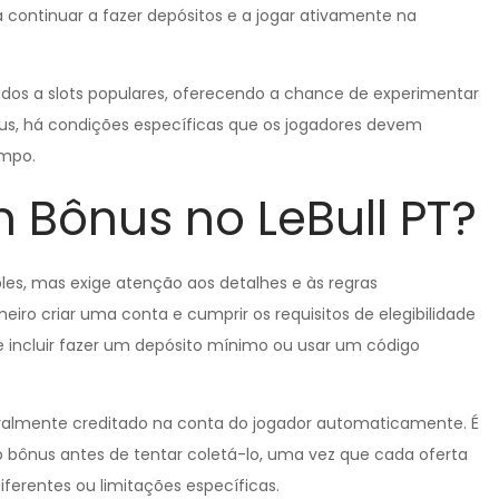
 continuar a fazer depósitos e a jogar ativamente na
os a slots populares, oferecendo a chance de experimentar
nus, há condições específicas que os jogadores devem
empo.
Bônus no LeBull PT?
es, mas exige atenção aos detalhes e às regras
iro criar uma conta e cumprir os requisitos de elegibilidade
e incluir fazer um depósito mínimo ou usar um código
ralmente creditado na conta do jogador automaticamente. É
o bônus antes de tentar coletá-lo, uma vez que cada oferta
ferentes ou limitações específicas.