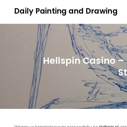
Skip
Daily Painting and Drawing
to
content
Hellspin Casino –
S