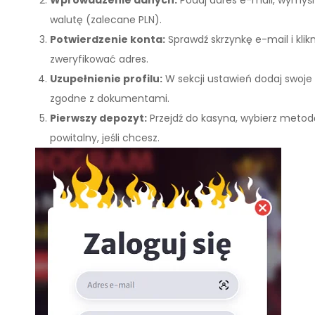
Wprowadzenie danych:
Podaj adres e-mail, wymyśl
walutę (zalecane PLN).
Potwierdzenie konta:
Sprawdź skrzynkę e-mail i klikn
zweryfikować adres.
Uzupełnienie profilu:
W sekcji ustawień dodaj swoje
zgodne z dokumentami.
Pierwszy depozyt:
Przejdź do kasyna, wybierz metodę
powitalny, jeśli chcesz.