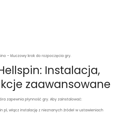
asino – kluczowy krok do rozpoczęcia gry.
ellspin: Instalacja,
unkcje zaawansowane
która zapewnia płynność gry. Aby zainstalować:
spin pl, włącz instalację z nieznanych źródeł w ustawieniach