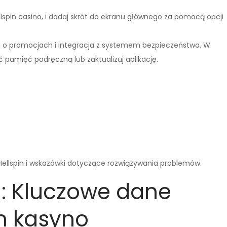
ellspin casino, i dodaj skrót do ekranu głównego za pomocą opcji
nia o promocjach i integracja z systemem bezpieczeństwa. W
 pamięć podręczną lub zaktualizuj aplikację.
 Hellspin i wskazówki dotyczące rozwiązywania problemów.
i: Kluczowe dane
n kasyno