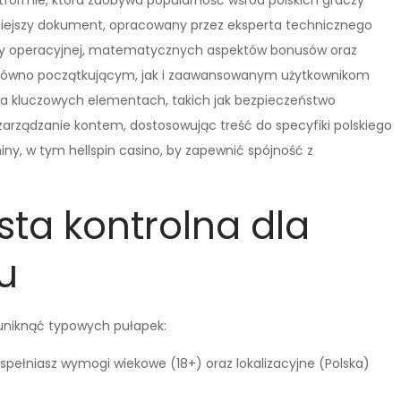
atformie, która zdobywa popularność wśród polskich graczy
Niniejszy dokument, opracowany przez eksperta technicznego
izy operacyjnej, matematycznych aspektów bonusów oraz
arówno początkującym, jak i zaawansowanym użytkownikom
 na kluczowych elementach, takich jak bezpieczeństwo
zarządzanie kontem, dostosowując treść do specyfiki polskiego
miny, w tym hellspin casino, by zapewnić spójność z
sta kontrolna dla
u
y uniknąć typowych pułapek:
spełniasz wymogi wiekowe (18+) oraz lokalizacyjne (Polska)