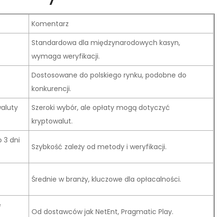
Komentarz
Standardowa dla międzynarodowych kasyn,
wymaga weryfikacji.
Dostosowane do polskiego rynku, podobne do
konkurencji.
waluty
Szeroki wybór, ale opłaty mogą dotyczyć
kryptowalut.
 3 dni
Szybkość zależy od metody i weryfikacji.
Średnie w branży, kluczowe dla opłacalności.
e
Od dostawców jak NetEnt, Pragmatic Play.