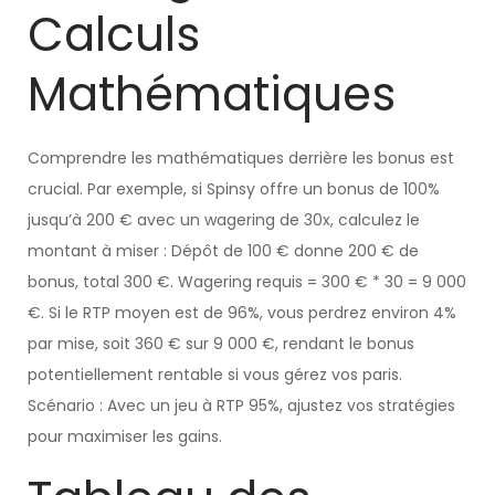
Calculs
Mathématiques
Comprendre les mathématiques derrière les bonus est
crucial. Par exemple, si Spinsy offre un bonus de 100%
jusqu’à 200 € avec un wagering de 30x, calculez le
montant à miser : Dépôt de 100 € donne 200 € de
bonus, total 300 €. Wagering requis = 300 € * 30 = 9 000
€. Si le RTP moyen est de 96%, vous perdrez environ 4%
par mise, soit 360 € sur 9 000 €, rendant le bonus
potentiellement rentable si vous gérez vos paris.
Scénario : Avec un jeu à RTP 95%, ajustez vos stratégies
pour maximiser les gains.