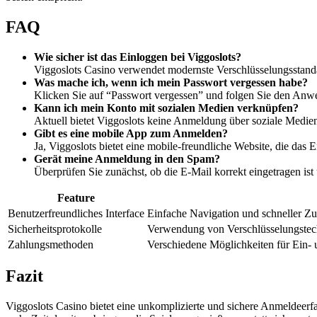
FAQ
Wie sicher ist das Einloggen bei Viggoslots?
Viggoslots Casino verwendet modernste Verschlüsselungsstandar
Was mache ich, wenn ich mein Passwort vergessen habe?
Klicken Sie auf “Passwort vergessen” und folgen Sie den Anw
Kann ich mein Konto mit sozialen Medien verknüpfen?
Aktuell bietet Viggoslots keine Anmeldung über soziale Medien
Gibt es eine mobile App zum Anmelden?
Ja, Viggoslots bietet eine mobile-freundliche Website, die das
Gerät meine Anmeldung in den Spam?
Überprüfen Sie zunächst, ob die E-Mail korrekt eingetragen is
Feature
Benutzerfreundliches Interface
Einfache Navigation und schneller Zug
Sicherheitsprotokolle
Verwendung von Verschlüsselungstech
Zahlungsmethoden
Verschiedene Möglichkeiten für Ein- 
Fazit
Viggoslots Casino bietet eine unkomplizierte und sichere Anmeldeerfah