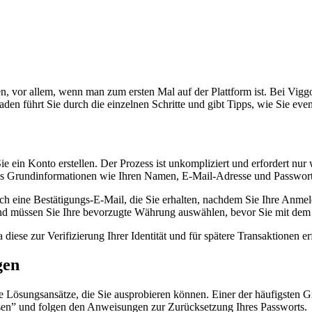
 vor allem, wenn man zum ersten Mal auf der Plattform ist. Bei Vigg
faden führt Sie durch die einzelnen Schritte und gibt Tipps, wie Sie ev
 ein Konto erstellen. Der Prozess ist unkompliziert und erfordert nur w
 das Grundinformationen wie Ihren Namen, E-Mail-Adresse und Passwort 
durch eine Bestätigungs-E-Mail, die Sie erhalten, nachdem Sie Ihre Anm
nd müssen Sie Ihre bevorzugte Währung auswählen, bevor Sie mit dem
diese zur Verifizierung Ihrer Identität und für spätere Transaktionen erf
gen
e Lösungsansätze, die Sie ausprobieren können. Einer der häufigsten G
ssen” und folgen den Anweisungen zur Zurücksetzung Ihres Passworts.