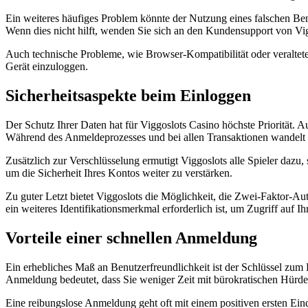
Ein weiteres häufiges Problem könnte der Nutzung eines falschen Benu
Wenn dies nicht hilft, wenden Sie sich an den Kundensupport von Vigg
Auch technische Probleme, wie Browser-Kompatibilität oder veraltete
Gerät einzuloggen.
Sicherheitsaspekte beim Einloggen
Der Schutz Ihrer Daten hat für Viggoslots Casino höchste Priorität. 
Während des Anmeldeprozesses und bei allen Transaktionen wandelt d
Zusätzlich zur Verschlüsselung ermutigt Viggoslots alle Spieler daz
um die Sicherheit Ihres Kontos weiter zu verstärken.
Zu guter Letzt bietet Viggoslots die Möglichkeit, die Zwei-Faktor-Aut
ein weiteres Identifikationsmerkmal erforderlich ist, um Zugriff auf Ih
Vorteile einer schnellen Anmeldung
Ein erhebliches Maß an Benutzerfreundlichkeit ist der Schlüssel zum 
Anmeldung bedeutet, dass Sie weniger Zeit mit bürokratischen Hürd
Eine reibungslose Anmeldung geht oft mit einem positiven ersten Eindr