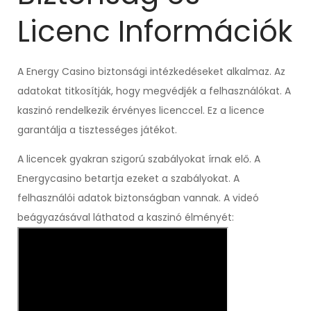
Licenc Információk
A Energy Casino biztonsági intézkedéseket alkalmaz. Az
adatokat titkosítják, hogy megvédjék a felhasználókat. A
kaszinó rendelkezik érvényes licenccel. Ez a licence
garantálja a tisztességes játékot.
A licencek gyakran szigorú szabályokat írnak elő. A
Energycasino betartja ezeket a szabályokat. A
felhasználói adatok biztonságban vannak. A videó
beágyazásával láthatod a kaszinó élményét: