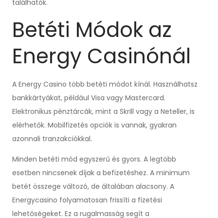
találhatók.
Betéti Módok az
Energy Casinónál
A Energy Casino több betéti módot kínál. Használhatsz
bankkártyákat, például Visa vagy Mastercard.
Elektronikus pénztárcák, mint a Skrill vagy a Neteller, is
elérhetők. Mobilfizetés opciók is vannak, gyakran
azonnali tranzakciókkal.
Minden betéti mód egyszerű és gyors. A legtöbb
esetben nincsenek díjak a befizetéshez. A minimum
betét összege változó, de általában alacsony. A
Energycasino folyamatosan frissíti a fizetési
lehetőségeket. Ez a rugalmasság segít a