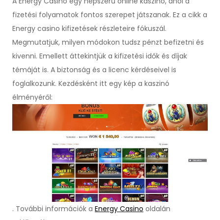
A Energy Casino egy népszerű online kaszinó, ahol a
fizetési folyamatok fontos szerepet játszanak. Ez a cikk a
Energy casino kifizetések részleteire fókuszál.
Megmutatjuk, milyen módokon tudsz pénzt befizetni és
kivenni. Emellett áttekintjük a kifizetési idők és díjak
témáját is. A biztonság és a licenc kérdéseivel is
foglalkozunk. Kezdésként itt egy kép a kaszinó
élményéről:
. További információk a
Energy Casino
oldalán