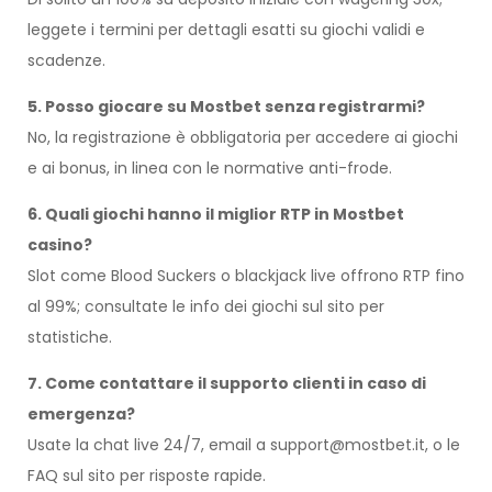
leggete i termini per dettagli esatti su giochi validi e
scadenze.
5. Posso giocare su Mostbet senza registrarmi?
No, la registrazione è obbligatoria per accedere ai giochi
e ai bonus, in linea con le normative anti-frode.
6. Quali giochi hanno il miglior RTP in Mostbet
casino?
Slot come Blood Suckers o blackjack live offrono RTP fino
al 99%; consultate le info dei giochi sul sito per
statistiche.
7. Come contattare il supporto clienti in caso di
emergenza?
Usate la chat live 24/7, email a support@mostbet.it, o le
FAQ sul sito per risposte rapide.