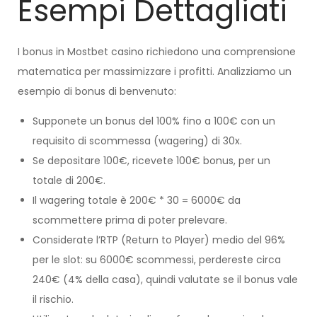
Esempi Dettagliati
I bonus in Mostbet casino richiedono una comprensione
matematica per massimizzare i profitti. Analizziamo un
esempio di bonus di benvenuto:
Supponete un bonus del 100% fino a 100€ con un
requisito di scommessa (wagering) di 30x.
Se depositare 100€, ricevete 100€ bonus, per un
totale di 200€.
Il wagering totale è 200€ * 30 = 6000€ da
scommettere prima di poter prelevare.
Considerate l’RTP (Return to Player) medio del 96%
per le slot: su 6000€ scommessi, perdereste circa
240€ (4% della casa), quindi valutate se il bonus vale
il rischio.