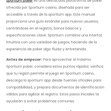
Sportium poker
es una destacada plataforma de poker
ofrecida por Sportium casino, diseñada para ser
accesible a través de la sportium app. Este manual
proporciona una guía estándar para nuevos usuarios,
centrándose en el registro, bonos básicos y
especificaciones clave. Sportium combina una interfaz
intuitiva con una variedad de juegos, haciendo de la
experiencia de poker algo fluida y entretenida.
Antes de empezar:
Para aprovechar al máximo
Sportium poker, considera estos puntos rápidos: verifica
que tu región permite el juego en Sportium casino,
descarga la sportium app desde fuentes oficiales para
compatibilidad, y prepara documentos de identificación
válidos para agilizar el registro. Estos pasos iniciales te
ayudarán a evitar problemas comunes.