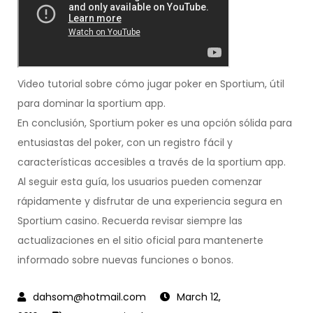
Video tutorial sobre cómo jugar poker en Sportium, útil
para dominar la sportium app.
En conclusión, Sportium poker es una opción sólida para
entusiastas del poker, con un registro fácil y
características accesibles a través de la sportium app.
Al seguir esta guía, los usuarios pueden comenzar
rápidamente y disfrutar de una experiencia segura en
Sportium casino. Recuerda revisar siempre las
actualizaciones en el sitio oficial para mantenerte
informado sobre nuevas funciones o bonos.
March 12,