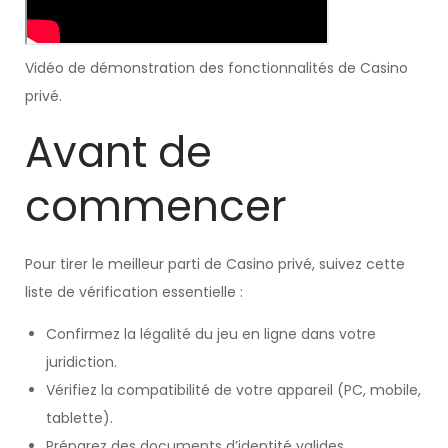
Vidéo de démonstration des fonctionnalités de Casino
privé.
Avant de
commencer
Pour tirer le meilleur parti de Casino privé, suivez cette
liste de vérification essentielle :
Confirmez la légalité du jeu en ligne dans votre
juridiction.
Vérifiez la compatibilité de votre appareil (PC, mobile,
tablette).
Préparez des documents d’identité valides