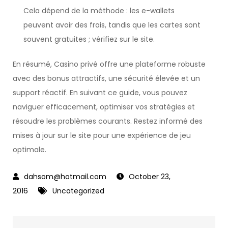
Cela dépend de la méthode : les e-wallets
peuvent avoir des frais, tandis que les cartes sont
souvent gratuites ; vérifiez sur le site.
En résumé, Casino privé offre une plateforme robuste
avec des bonus attractifs, une sécurité élevée et un
support réactif. En suivant ce guide, vous pouvez
naviguer efficacement, optimiser vos stratégies et
résoudre les problèmes courants. Restez informé des
mises à jour sur le site pour une expérience de jeu
optimale.
October 23,
2016
Uncategorized