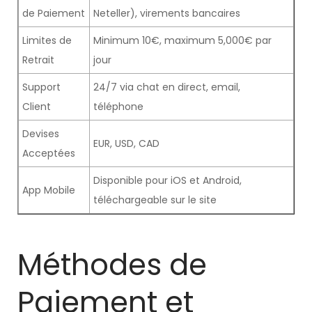
de Paiement
Neteller), virements bancaires
Limites de
Minimum 10€, maximum 5,000€ par
Retrait
jour
Support
24/7 via chat en direct, email,
Client
téléphone
Devises
EUR, USD, CAD
Acceptées
Disponible pour iOS et Android,
App Mobile
téléchargeable sur le site
Méthodes de
Paiement et