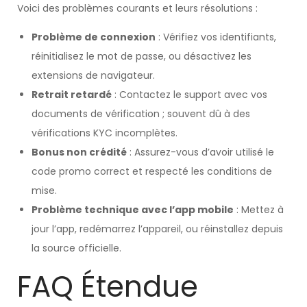
Voici des problèmes courants et leurs résolutions :
Problème de connexion
: Vérifiez vos identifiants,
réinitialisez le mot de passe, ou désactivez les
extensions de navigateur.
Retrait retardé
: Contactez le support avec vos
documents de vérification ; souvent dû à des
vérifications KYC incomplètes.
Bonus non crédité
: Assurez-vous d’avoir utilisé le
code promo correct et respecté les conditions de
mise.
Problème technique avec l’app mobile
: Mettez à
jour l’app, redémarrez l’appareil, ou réinstallez depuis
la source officielle.
FAQ Étendue