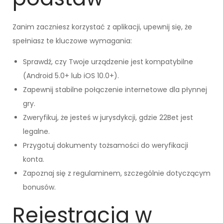
Zanim zaczniesz korzystać z aplikacji, upewnij się, że
spełniasz te kluczowe wymagania:
Sprawdź, czy Twoje urządzenie jest kompatybilne
(Android 5.0+ lub iOS 10.0+).
Zapewnij stabilne połączenie internetowe dla płynnej
gry.
Zweryfikuj, że jesteś w jurysdykcji, gdzie 22Bet jest
legalne.
Przygotuj dokumenty tożsamości do weryfikacji
konta.
Zapoznaj się z regulaminem, szczególnie dotyczącym
bonusów.
Rejestracja w