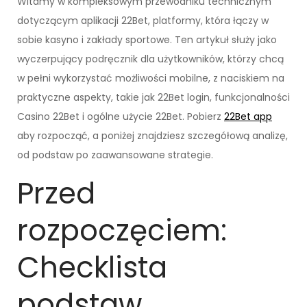
Witamy w kompleksowym przewodniku technicznym
dotyczącym aplikacji 22Bet, platformy, która łączy w
sobie kasyno i zakłady sportowe. Ten artykuł służy jako
wyczerpujący podręcznik dla użytkowników, którzy chcą
w pełni wykorzystać możliwości mobilne, z naciskiem na
praktyczne aspekty, takie jak 22Bet login, funkcjonalności
Casino 22Bet i ogólne użycie 22Bet. Pobierz
22Bet app
aby rozpocząć, a poniżej znajdziesz szczegółową analizę,
od podstaw po zaawansowane strategie.
Przed
rozpoczęciem:
Checklista
podstaw