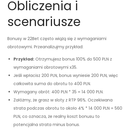
Obliczenia i
scenariusze
Bonusy w 22Bet często wiążą się z wymaganiami
obrotowymi. Przeanalizujmy przykład:
Przykład:
Otrzymujesz bonus 100% do 500 PLN z
wymaganiami obrotowymi x35.
Jeśli wpłacisz 200 PLN, bonus wyniesie 200 PLN, więc
całkowita suma do obrotu to 400 PLN.
Wymagany obrót: 400 PLN * 35 = 14 000 PLN.
Załóżmy, że grasz w sloty z RTP 96%. Oczekiwana
strata podczas obrotu to około 4% * 14 000 PLN = 560
PLN, co oznacza, że realny koszt bonusu to
potencjalna strata minus bonus.