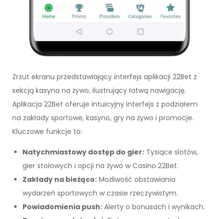
Zrzut ekranu przedstawiający interfejs aplikacji 22Bet z
sekcją kasyna na żywo, ilustrujący łatwą nawigację.
Aplikacja 22Bet oferuje intuicyjny interfejs z podziałem
na zakłady sportowe, kasyno, gry na żywo i promocje.
Kluczowe funkcje to:
Natychmiastowy dostęp do gier:
Tysiące slotów,
gier stołowych i opcji na żywo w Casino 22Bet.
Zakłady na bieżąco:
Możliwość obstawiania
wydarzeń sportowych w czasie rzeczywistym.
Powiadomienia push:
Alerty o bonusach i wynikach.