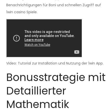
Benachrichtigungen für Boni und schnellen Zugriff auf
1win casino Spiele.
Video: Tutorial zur Installation und Nutzung der 1win App.
Bonusstrategie mit
Detaillierter
Mathematik