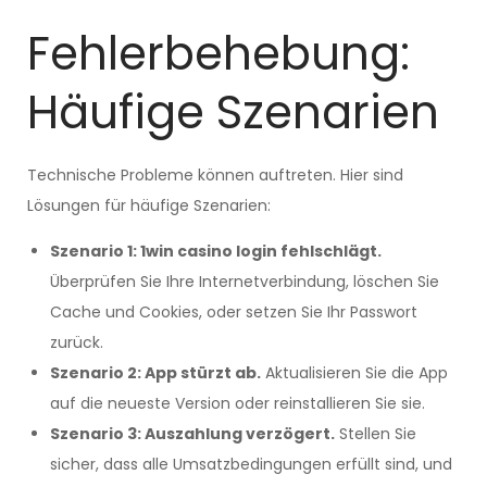
Fehlerbehebung:
Häufige Szenarien
Technische Probleme können auftreten. Hier sind
Lösungen für häufige Szenarien:
Szenario 1: 1win casino login fehlschlägt.
Überprüfen Sie Ihre Internetverbindung, löschen Sie
Cache und Cookies, oder setzen Sie Ihr Passwort
zurück.
Szenario 2: App stürzt ab.
Aktualisieren Sie die App
auf die neueste Version oder reinstallieren Sie sie.
Szenario 3: Auszahlung verzögert.
Stellen Sie
sicher, dass alle Umsatzbedingungen erfüllt sind, und