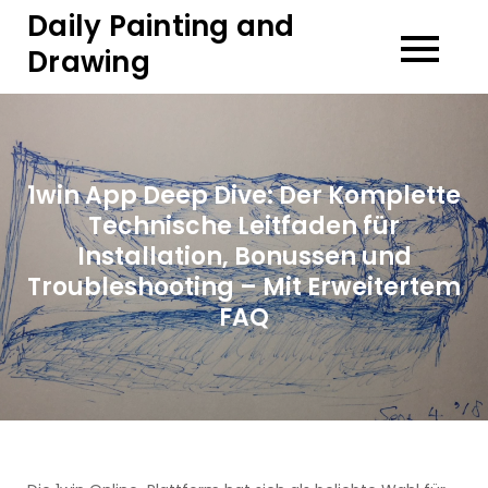
Skip
Daily Painting and
to
Drawing
content
1win App Deep Dive: Der Komplette
Technische Leitfaden für
Installation, Bonussen und
Troubleshooting – Mit Erweitertem
FAQ