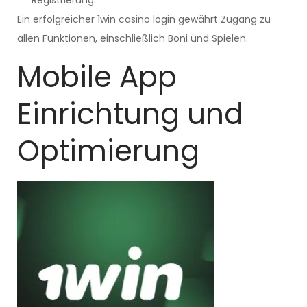
Registrierung.
Ein erfolgreicher 1win casino login gewährt Zugang zu
allen Funktionen, einschließlich Boni und Spielen.
Mobile App
Einrichtung und
Optimierung