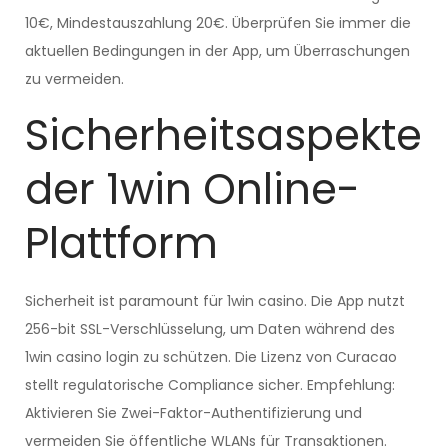
10€, Mindestauszahlung 20€. Überprüfen Sie immer die
aktuellen Bedingungen in der App, um Überraschungen
zu vermeiden.
Sicherheitsaspekte
der 1win Online-
Plattform
Sicherheit ist paramount für 1win casino. Die App nutzt
256-bit SSL-Verschlüsselung, um Daten während des
1win casino login zu schützen. Die Lizenz von Curacao
stellt regulatorische Compliance sicher. Empfehlung:
Aktivieren Sie Zwei-Faktor-Authentifizierung und
vermeiden Sie öffentliche WLANs für Transaktionen.