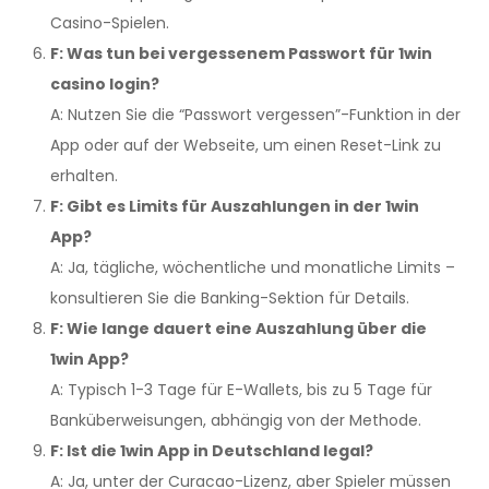
Casino-Spielen.
F: Was tun bei vergessenem Passwort für 1win
casino login?
A: Nutzen Sie die “Passwort vergessen”-Funktion in der
App oder auf der Webseite, um einen Reset-Link zu
erhalten.
F: Gibt es Limits für Auszahlungen in der 1win
App?
A: Ja, tägliche, wöchentliche und monatliche Limits –
konsultieren Sie die Banking-Sektion für Details.
F: Wie lange dauert eine Auszahlung über die
1win App?
A: Typisch 1-3 Tage für E-Wallets, bis zu 5 Tage für
Banküberweisungen, abhängig von der Methode.
F: Ist die 1win App in Deutschland legal?
A: Ja, unter der Curacao-Lizenz, aber Spieler müssen