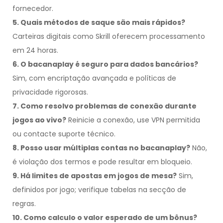
fornecedor.
5. Quais métodos de saque são mais rápidos?
Carteiras digitais como Skrill oferecem processamento
em 24 horas.
6. O bacanaplay é seguro para dados bancários?
Sim, com encriptação avançada e políticas de
privacidade rigorosas.
7. Como resolvo problemas de conexão durante
jogos ao vivo?
Reinicie a conexão, use VPN permitida
ou contacte suporte técnico.
8. Posso usar múltiplas contas no bacanaplay?
Não,
é violação dos termos e pode resultar em bloqueio.
9. Há limites de apostas em jogos de mesa?
Sim,
definidos por jogo; verifique tabelas na secção de
regras.
10. Como calculo o valor esperado de um bônus?