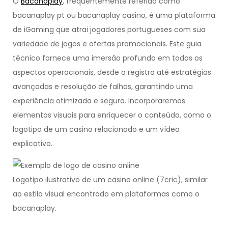
O
Bacanaplay
, frequentemente referido como
bacanaplay pt ou bacanaplay casino, é uma plataforma
de iGaming que atrai jogadores portugueses com sua
variedade de jogos e ofertas promocionais. Este guia
técnico fornece uma imersão profunda em todos os
aspectos operacionais, desde o registro até estratégias
avançadas e resolução de falhas, garantindo uma
experiência otimizada e segura. Incorporaremos
elementos visuais para enriquecer o conteúdo, como o
logotipo de um casino relacionado e um vídeo
explicativo.
Logotipo ilustrativo de um casino online (7cric), similar
ao estilo visual encontrado em plataformas como o
bacanaplay.