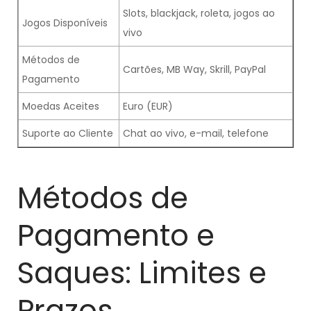
Slots, blackjack, roleta, jogos ao
Jogos Disponíveis
vivo
Métodos de
Cartões, MB Way, Skrill, PayPal
Pagamento
Moedas Aceites
Euro (EUR)
Suporte ao Cliente
Chat ao vivo, e-mail, telefone
Métodos de
Pagamento e
Saques: Limites e
Prazos