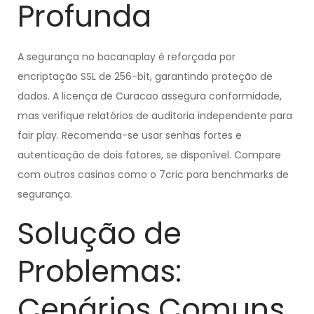
Profunda
A segurança no bacanaplay é reforçada por
encriptação SSL de 256-bit, garantindo proteção de
dados. A licença de Curacao assegura conformidade,
mas verifique relatórios de auditoria independente para
fair play. Recomenda-se usar senhas fortes e
autenticação de dois fatores, se disponível. Compare
com outros casinos como o 7cric para benchmarks de
segurança.
Solução de
Problemas:
Cenários Comuns