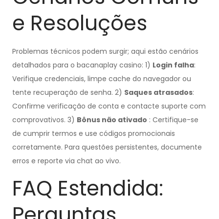
e Resoluções
Problemas técnicos podem surgir; aqui estão cenários
detalhados para o bacanaplay casino: 1)
Login falha
:
Verifique credenciais, limpe cache do navegador ou
tente recuperação de senha. 2)
Saques atrasados
:
Confirme verificação de conta e contacte suporte com
comprovativos. 3)
Bônus não ativado
: Certifique-se
de cumprir termos e use códigos promocionais
corretamente. Para questões persistentes, documente
erros e reporte via chat ao vivo.
FAQ Estendida:
Perguntas