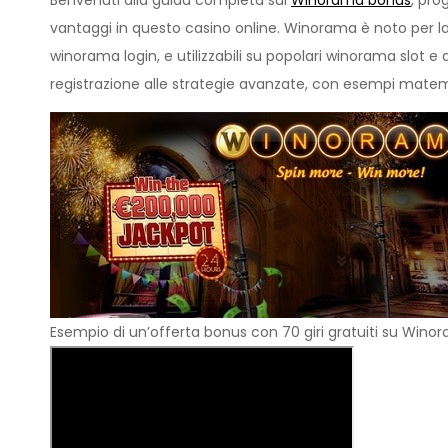
Benvenuti alla guida completa sui
Winorama bonus
, pro
vantaggi in questo casino online. Winorama è noto per 
winorama login, e utilizzabili su popolari winorama slot e 
registrazione alle strategie avanzate, con esempi matemat
Esempio di un’offerta bonus con 70 giri gratuiti su Winora