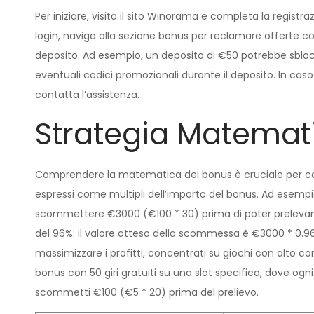
Per iniziare, visita il sito Winorama e completa la regist
login, naviga alla sezione bonus per reclamare offerte c
deposito. Ad esempio, un deposito di €50 potrebbe sblocca
eventuali codici promozionali durante il deposito. In caso
contatta l’assistenza.
Strategia Matemati
Comprendere la matematica dei bonus è cruciale per calco
espressi come multipli dell’importo del bonus. Ad esempio
scommettere €3000 (€100 * 30) prima di poter prelevar
del 96%: il valore atteso della scommessa è €3000 * 0.96
massimizzare i profitti, concentrati su giochi con alto co
bonus con 50 giri gratuiti su una slot specifica, dove ogni 
scommetti €100 (€5 * 20) prima del prelievo.