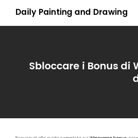
Skip
Daily Painting and Drawing
to
content
Sbloccare i Bonus di
d