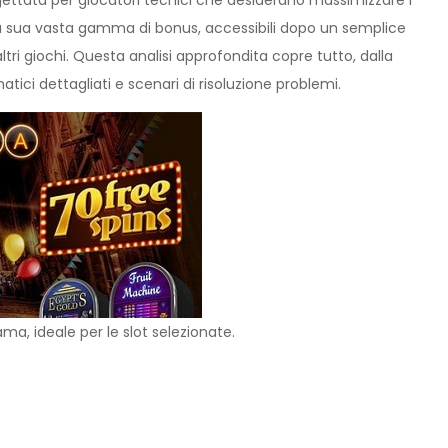
gettata per giocatori tecnici che desiderano massimizzare i
la sua vasta gamma di bonus, accessibili dopo un semplice
altri giochi. Questa analisi approfondita copre tutto, dalla
ici dettagliati e scenari di risoluzione problemi.
ma, ideale per le slot selezionate.