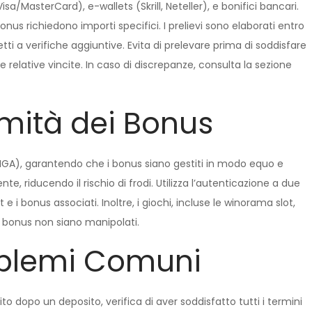
/MasterCard), e-wallets (Skrill, Neteller), e bonifici bancari.
nus richiedono importi specifici. I prelievi sono elaborati entro
i a verifiche aggiuntive. Evita di prelevare prima di soddisfare
le relative vincite. In caso di discrepanze, consulta la sezione
mità dei Bonus
(MGA), garantendo che i bonus siano gestiti in modo equo e
e, riducendo il rischio di frodi. Utilizza l’autenticazione a due
e i bonus associati. Inoltre, i giochi, incluse le winorama slot,
i bonus non siano manipolati.
roblemi Comuni
 dopo un deposito, verifica di aver soddisfatto tutti i termini