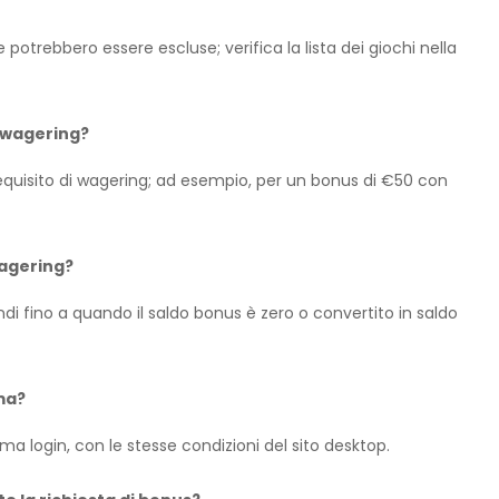
trebbero essere escluse; verifica la lista dei giochi nella
n wagering?
quisito di wagering; ad esempio, per un bonus di €50 con
wagering?
endi fino a quando il saldo bonus è zero o convertito in saldo
ama?
ama login, con le stesse condizioni del sito desktop.