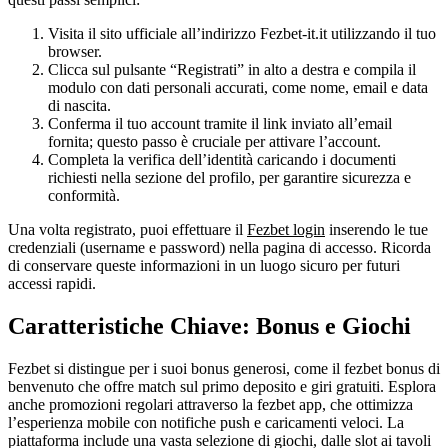
Visita il sito ufficiale all’indirizzo Fezbet-it.it utilizzando il tuo
browser.
Clicca sul pulsante “Registrati” in alto a destra e compila il
modulo con dati personali accurati, come nome, email e data
di nascita.
Conferma il tuo account tramite il link inviato all’email
fornita; questo passo è cruciale per attivare l’account.
Completa la verifica dell’identità caricando i documenti
richiesti nella sezione del profilo, per garantire sicurezza e
conformità.
Una volta registrato, puoi effettuare il
Fezbet login
inserendo le tue
credenziali (username e password) nella pagina di accesso. Ricorda
di conservare queste informazioni in un luogo sicuro per futuri
accessi rapidi.
Caratteristiche Chiave: Bonus e Giochi
Fezbet si distingue per i suoi bonus generosi, come il fezbet bonus di
benvenuto che offre match sul primo deposito e giri gratuiti. Esplora
anche promozioni regolari attraverso la fezbet app, che ottimizza
l’esperienza mobile con notifiche push e caricamenti veloci. La
piattaforma include una vasta selezione di giochi, dalle slot ai tavoli