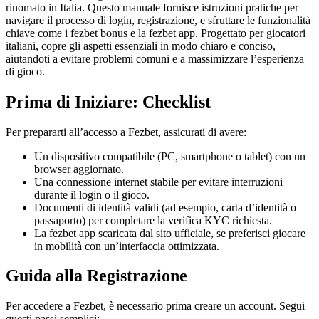
rinomato in Italia. Questo manuale fornisce istruzioni pratiche per
navigare il processo di login, registrazione, e sfruttare le funzionalità
chiave come i fezbet bonus e la fezbet app. Progettato per giocatori
italiani, copre gli aspetti essenziali in modo chiaro e conciso,
aiutandoti a evitare problemi comuni e a massimizzare l’esperienza
di gioco.
Prima di Iniziare: Checklist
Per prepararti all’accesso a Fezbet, assicurati di avere:
Un dispositivo compatibile (PC, smartphone o tablet) con un
browser aggiornato.
Una connessione internet stabile per evitare interruzioni
durante il login o il gioco.
Documenti di identità validi (ad esempio, carta d’identità o
passaporto) per completare la verifica KYC richiesta.
La fezbet app scaricata dal sito ufficiale, se preferisci giocare
in mobilità con un’interfaccia ottimizzata.
Guida alla Registrazione
Per accedere a Fezbet, è necessario prima creare un account. Segui
questi passi semplici: