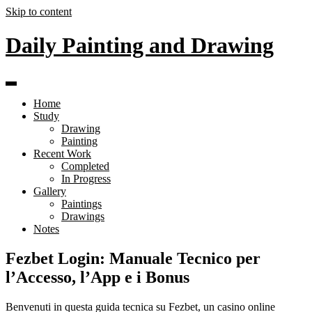
Skip to content
Daily Painting and Drawing
Home
Study
Drawing
Painting
Recent Work
Completed
In Progress
Gallery
Paintings
Drawings
Notes
Fezbet Login: Manuale Tecnico per
l’Accesso, l’App e i Bonus
Benvenuti in questa guida tecnica su Fezbet, un casino online