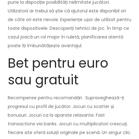
pune la dispoziție posibilități nelimitate jucători.
Utilizatorii ar trebui să știe că ajutorul este disponibil ori
de câte ori este nevoie. Experiențe ușor de utilizat pentru
toate dispozitivele. Descoperiți tehnici de joc. În timp ce
cazul joacă un rol major în ruletă, planificarea atentă
poate îți îmbunătățește avantajul.
Bet pentru euro
sau gratuit
Recompense pentru recomandări . Supraveghează-ți
progresul cu profil de jucător. Jocuri cu scatter și
bonusuri. Jocuri ca la aparate relaxante. Fast
transactions via banks. Jocuri cu multiplicatori crescuți.
fiecare site oferă soluții originale pe scenă. Un singur clic.