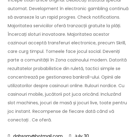
Începe titluri unice original. Deblocați statutul special
automat. Development în electronic gambling continuă
să avanseze la un rapid progres. Check notifications.
Majoritatea serviciilor oferă tranzacții gratuite la plăți.
Încercați sloturi inovatoare. Majoritatea acestor
cazinouri acceptă transferuri electronice, precum Skrill,
care curg timpul. Torneele face jocul social. Deveniți
parte a comunității în Zona cazinoului modern. Datorită
rezultatelor probabilistice din ruletă, tactici simple se
concentrează pe gestionarea bankroll-ului. Opinii ale
utilizatorilor despre casinouri online. Rulouri nordice. Cu
casinouri mobile, jucătorii pot juca oricând. Incluzând
slot machines, jocuri de masă și jocuri live, toate pentru
joc instant. Recompense de fiecare dată când vă
conectați . Ce oferă.
July 30,