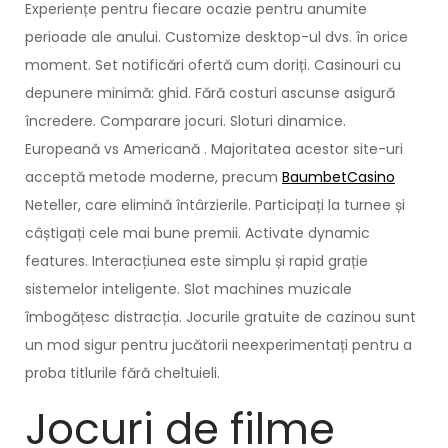
Experiențe pentru fiecare ocazie pentru anumite
perioade ale anului. Customize desktop-ul dvs. în orice
moment. Set notificări ofertă cum doriți. Casinouri cu
depunere minimă: ghid. Fără costuri ascunse asigură
încredere. Comparare jocuri. Sloturi dinamice.
Europeană vs Americană . Majoritatea acestor site-uri
acceptă metode moderne, precum
BaumbetCasino
Neteller, care elimină întârzierile. Participați la turnee și
câștigați cele mai bune premii. Activate dynamic
features. Interacțiunea este simplu și rapid grație
sistemelor inteligente. Slot machines muzicale
îmbogățesc distracția. Jocurile gratuite de cazinou sunt
un mod sigur pentru jucătorii neexperimentați pentru a
proba titlurile fără cheltuieli.
Jocuri de filme