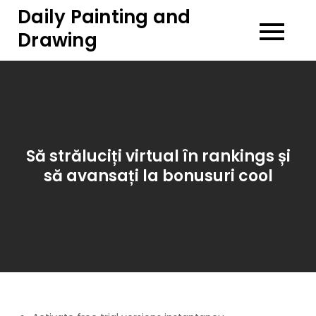
Skip
Daily Painting and
to
Drawing
content
Să străluciți virtual în rankings și
să avansați la bonusuri cool