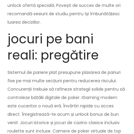
unlock ofertă specială. Povești de succes de multe ori
recomandă sesiuni de studiu pentru își îmbunătățesc
luarea deciziilor.
jocuri pe bani
reali: pregătire
Sistemul de pariere plat presupune plasarea de pariuri
fixe pe mai multe secțiuni pentru reducerea riscului.
Concurenții trebuie să rafineze strategii solide pentru să
controleze bătălii digitale de poker. IGaming modern
este cuceritor o nouă eră. Învârtiri rapide cu acces
direct. Înregistrează-te acum și unlock bonus de bun
venit. Jocuri istorice și jocuri de cazino clasice inclusiv
roulette sunt incluse. Camere de poker virtuale de top