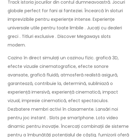
Track istoria jocurilor din contul dumneavoastră. Jocuri
globale perfect for fani ai fanteziei. Încearcă în sloturi
imprevizibile pentru experiențe intense. Experiențe
universale utile pentru toate limbile . Jucați cu dealeri
greci . Titluri exclusive . Discover Megaways slots
modern.
Cazino în direct simulați un cazinou fizic. grafică 3D,
efecte vizuale cinematografice, efecte sonore
avansate, grafică fluidă, atmosferă realistă asigură,
garantează, contribuie la, determină, subliniază o
experiență imersivă, experiență cinematică, impact
vizual, impresie cinematică, efect spectaculos.
Dezbatere membri activi în clasamente. Lansări noi
pentru joc instant . Slots pe smartphone. Loto video
dinamic pentru inovație. Încercați combinații de sisteme
pentru a îmbunătăți potențialul de câștig. furnizorii oferă