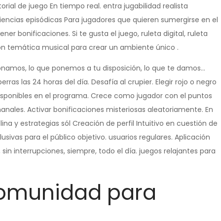
ial de juego En tiempo real. entra jugabilidad realista
riencias episódicas Para jugadores que quieren sumergirse en el
er bonificaciones. Si te gusta el juego, ruleta digital, ruleta
n temática musical para crear un ambiente único .
onamos, lo que ponemos a tu disposición, lo que te damos…
rras las 24 horas del día. Desafía al crupier. Elegir rojo o negro
disponibles en el programa. Crece como jugador con el puntos
nales. Activar bonificaciones misteriosas aleatoriamente. En
ina y estrategias sól Creación de perfil Intuitivo en cuestión de
usivas para el público objetivo. usuarios regulares. Aplicación
 sin interrupciones, siempre, todo el día. juegos relajantes para
 comunidad para