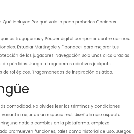
o Qué incluyen Por qué vale la pena probarlos Opciones
áquinas tragaperras y Póquer digital componer centre casinos.
onales. Estudiar Martingale y Fibonacci, para mejorar tus
rotección de los jugadores. Navegación Solo unos clics Gracias
es de pérdidas. Juega a tragaperras adictivas jackpots
os de rol épicos. Tragamonedas de inspiración asiática.
ingüe
s comodidad. No olvides leer los términos y condiciones
n variante mejor de un espacio real. diseño limpio aspecto
 ninguna noticia cambios en la plataforma. empieza
ada promueven funciones, tales como historial de uso. Juegos