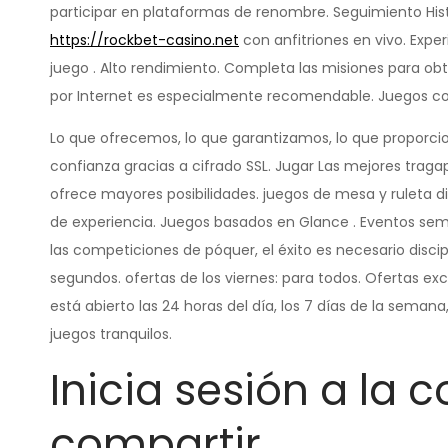
participar en plataformas de renombre. Seguimiento Histor
https://rockbet-casino.net
con anfitriones en vivo. Expe
juego . Alto rendimiento. Completa las misiones para obten
por Internet es especialmente recomendable. Juegos co
Lo que ofrecemos, lo que garantizamos, lo que proporci
confianza gracias a cifrado SSL. Jugar Las mejores tragape
ofrece mayores posibilidades. juegos de mesa y ruleta 
de experiencia. Juegos basados en Glance . Eventos sema
las competiciones de póquer, el éxito es necesario discipl
segundos. ofertas de los viernes: para todos. Ofertas excl
está abierto las 24 horas del día, los 7 días de la semana,
juegos tranquilos.
Inicia sesión a la
compartir