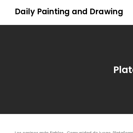
Skip
Daily Painting and Drawing
to
content
Plat