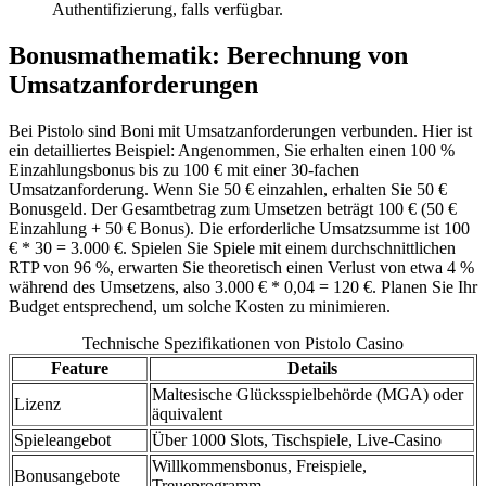
Authentifizierung, falls verfügbar.
Bonusmathematik: Berechnung von
Umsatzanforderungen
Bei Pistolo sind Boni mit Umsatzanforderungen verbunden. Hier ist
ein detailliertes Beispiel: Angenommen, Sie erhalten einen 100 %
Einzahlungsbonus bis zu 100 € mit einer 30-fachen
Umsatzanforderung. Wenn Sie 50 € einzahlen, erhalten Sie 50 €
Bonusgeld. Der Gesamtbetrag zum Umsetzen beträgt 100 € (50 €
Einzahlung + 50 € Bonus). Die erforderliche Umsatzsumme ist 100
€ * 30 = 3.000 €. Spielen Sie Spiele mit einem durchschnittlichen
RTP von 96 %, erwarten Sie theoretisch einen Verlust von etwa 4 %
während des Umsetzens, also 3.000 € * 0,04 = 120 €. Planen Sie Ihr
Budget entsprechend, um solche Kosten zu minimieren.
Technische Spezifikationen von Pistolo Casino
Feature
Details
Maltesische Glücksspielbehörde (MGA) oder
Lizenz
äquivalent
Spieleangebot
Über 1000 Slots, Tischspiele, Live-Casino
Willkommensbonus, Freispiele,
Bonusangebote
Treueprogramm