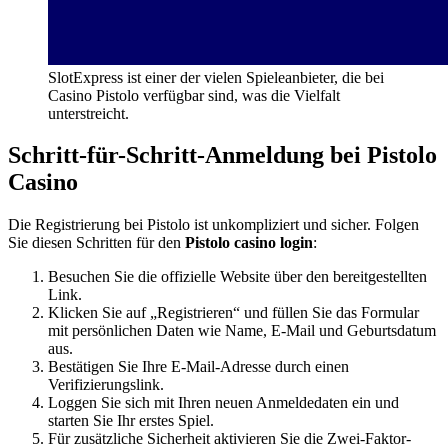
SlotExpress ist einer der vielen Spieleanbieter, die bei
Casino Pistolo verfügbar sind, was die Vielfalt
unterstreicht.
Schritt-für-Schritt-Anmeldung bei Pistolo
Casino
Die Registrierung bei Pistolo ist unkompliziert und sicher. Folgen
Sie diesen Schritten für den
Pistolo casino login
:
Besuchen Sie die offizielle Website über den bereitgestellten
Link.
Klicken Sie auf „Registrieren“ und füllen Sie das Formular
mit persönlichen Daten wie Name, E-Mail und Geburtsdatum
aus.
Bestätigen Sie Ihre E-Mail-Adresse durch einen
Verifizierungslink.
Loggen Sie sich mit Ihren neuen Anmeldedaten ein und
starten Sie Ihr erstes Spiel.
Für zusätzliche Sicherheit aktivieren Sie die Zwei-Faktor-