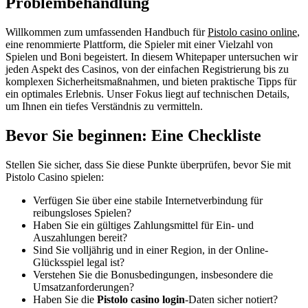
Problembehandlung
Willkommen zum umfassenden Handbuch für
Pistolo casino online
,
eine renommierte Plattform, die Spieler mit einer Vielzahl von
Spielen und Boni begeistert. In diesem Whitepaper untersuchen wir
jeden Aspekt des Casinos, von der einfachen Registrierung bis zu
komplexen Sicherheitsmaßnahmen, und bieten praktische Tipps für
ein optimales Erlebnis. Unser Fokus liegt auf technischen Details,
um Ihnen ein tiefes Verständnis zu vermitteln.
Bevor Sie beginnen: Eine Checkliste
Stellen Sie sicher, dass Sie diese Punkte überprüfen, bevor Sie mit
Pistolo Casino spielen:
Verfügen Sie über eine stabile Internetverbindung für
reibungsloses Spielen?
Haben Sie ein gültiges Zahlungsmittel für Ein- und
Auszahlungen bereit?
Sind Sie volljährig und in einer Region, in der Online-
Glücksspiel legal ist?
Verstehen Sie die Bonusbedingungen, insbesondere die
Umsatzanforderungen?
Haben Sie die
Pistolo casino login
-Daten sicher notiert?