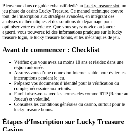
Bienvenue dans ce guide exhaustif dédié au
Lucky treasure slot
, un
jeu phare du casino Lucky Treasure. Ce manuel technique couvre
tout, de l’inscription aux stratégies avancées, en intégrant des
analyses mathématiques et des solutions de dépannage pour
optimiser votre expérience. Que vous soyez novice ou joueur
aguerri, vous trouverez ici des informations pratiques sur le lucky
treasure login, le lucky treasure bonus, et les mécaniques de jeu.
Avant de commencer : Checklist
Vérifiez que vous avez au moins 18 ans et résidez dans une
région autorisée.
Assurez-vous d’une connexion Internet stable pour éviter les
interruptions pendant le jeu.
Préparez vos documents d’identité pour la vérification du
compte, nécessaire aux retraits.
Familiarisez-vous avec les termes clés comme RTP (Retour au
Joueur) et volatilité.
Consultez les conditions générales du casino, surtout pour le
lucky treasure bonus.
Étapes d’Inscription sur Lucky Treasure
Casino