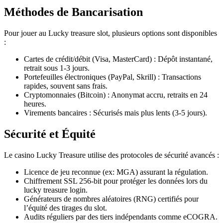
Méthodes de Bancarisation
Pour jouer au Lucky treasure slot, plusieurs options sont disponibles
:
Cartes de crédit/débit (Visa, MasterCard) : Dépôt instantané,
retrait sous 1-3 jours.
Portefeuilles électroniques (PayPal, Skrill) : Transactions
rapides, souvent sans frais.
Cryptomonnaies (Bitcoin) : Anonymat accru, retraits en 24
heures.
Virements bancaires : Sécurisés mais plus lents (3-5 jours).
Sécurité et Équité
Le casino Lucky Treasure utilise des protocoles de sécurité avancés :
Licence de jeu reconnue (ex: MGA) assurant la régulation.
Chiffrement SSL 256-bit pour protéger les données lors du
lucky treasure login.
Générateurs de nombres aléatoires (RNG) certifiés pour
l’équité des tirages du slot.
Audits réguliers par des tiers indépendants comme eCOGRA.