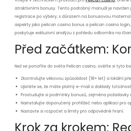
Vítejte v technickém průvodci pro
Pelican casino
, onlin
atraktivními bonusy. Tento podrobný manuál je navržen p
registrace po výběry, s důrazem na bonusovou matemat
aspekty jako pelican casino bonus a pelican casino login
poskytuje exkluzivní analýzu z pohledu odborníka na iGa
Před začátkem: Ko
Než se ponoříte do světa Pelican casino, ověřte si tyto bo
Zkontrolujte věkovou způsobilost (18+ let) a lokální př
Ujistěte se, že máte platný e-mail a doklady totožnost
Prostudujte si podmínky bonusů, zejména požadavky 
Nainstalujte doporučený prohlížeč nebo aplikaci pro o
Nastavte si rozpočet a limity pro odpovědné hraní.
Krok za krokem: Re