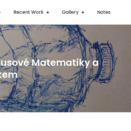
Recent Work
Gallery
Notes
nusové Matematiky a
okem