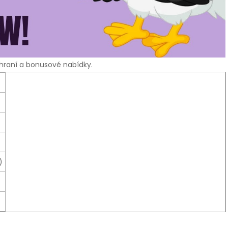
ozhraní a bonusové nabídky.
)