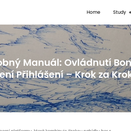
Home
Study
robný Manuál: Ovládnutí Bo
ení Přihlášení – Krok za Kr