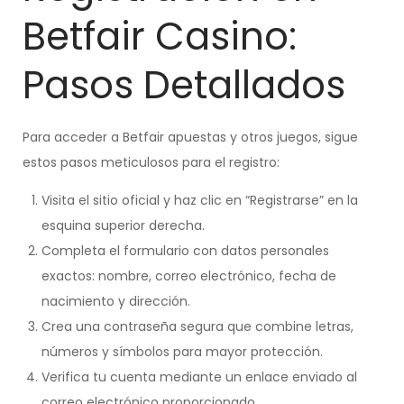
Betfair Casino:
Pasos Detallados
Para acceder a Betfair apuestas y otros juegos, sigue
estos pasos meticulosos para el registro:
Visita el sitio oficial y haz clic en “Registrarse” en la
esquina superior derecha.
Completa el formulario con datos personales
exactos: nombre, correo electrónico, fecha de
nacimiento y dirección.
Crea una contraseña segura que combine letras,
números y símbolos para mayor protección.
Verifica tu cuenta mediante un enlace enviado al
correo electrónico proporcionado.