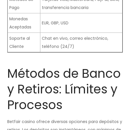
Pago
transferencia bancaria
Monedas
EUR, GBP, USD
Aceptadas
Soporte al
Chat en vivo, correo electrónico,
Cliente
teléfono (24/7)
Métodos de Banco
y Retiros: Límites y
Procesos
Betfair casino ofrece diversas opciones para depósitos y
retiros. Los depósitos son instantáneos, con mínimos de