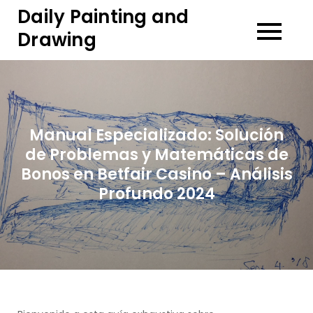
Skip
Daily Painting and
to
Drawing
content
Manual Especializado: Solución
de Problemas y Matemáticas de
Bonos en Betfair Casino – Análisis
Profundo 2024