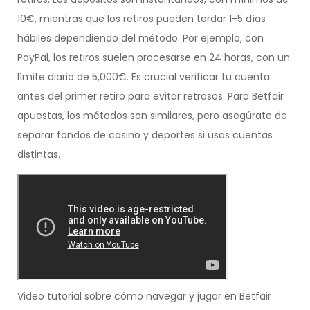
10€, mientras que los retiros pueden tardar 1-5 días
hábiles dependiendo del método. Por ejemplo, con
PayPal, los retiros suelen procesarse en 24 horas, con un
límite diario de 5,000€. Es crucial verificar tu cuenta
antes del primer retiro para evitar retrasos. Para Betfair
apuestas, los métodos son similares, pero asegúrate de
separar fondos de casino y deportes si usas cuentas
distintas.
Video tutorial sobre cómo navegar y jugar en Betfair