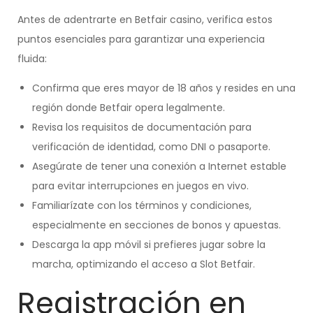
Antes de adentrarte en Betfair casino, verifica estos
puntos esenciales para garantizar una experiencia
fluida:
Confirma que eres mayor de 18 años y resides en una
región donde Betfair opera legalmente.
Revisa los requisitos de documentación para
verificación de identidad, como DNI o pasaporte.
Asegúrate de tener una conexión a Internet estable
para evitar interrupciones en juegos en vivo.
Familiarízate con los términos y condiciones,
especialmente en secciones de bonos y apuestas.
Descarga la app móvil si prefieres jugar sobre la
marcha, optimizando el acceso a Slot Betfair.
Registración en