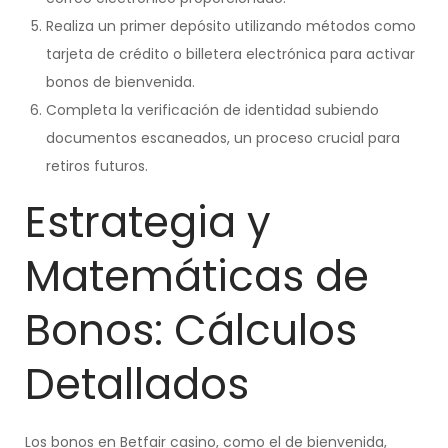
Realiza un primer depósito utilizando métodos como
tarjeta de crédito o billetera electrónica para activar
bonos de bienvenida.
Completa la verificación de identidad subiendo
documentos escaneados, un proceso crucial para
retiros futuros.
Estrategia y
Matemáticas de
Bonos: Cálculos
Detallados
Los bonos en Betfair casino, como el de bienvenida,