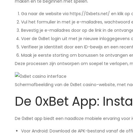
maken en te beginnen met spelen.
Ga naar de website via https://0xbets.net/ en klik op 
Vul het formulier in met je e-mailadres, wachtwoord
Bevestig je e-mailadres door op de link in de ontvange
Voer de 0xBet login uit met je nieuwe inloggegevens 
Verifieer je identiteit door een ID-bewijs en een recent
Maak je eerste storting om bonussen te ontvangen e
Deze processen zijn ontworpen om soepel te verlopen, m
Schermafbeelding van de 0xBet casino-website, met n
De 0xBet App: Insta
De 0xBet app biedt een naadloze mobiele ervaring voor iOS
Voor Android: Download de APK-bestand vanaf de offic