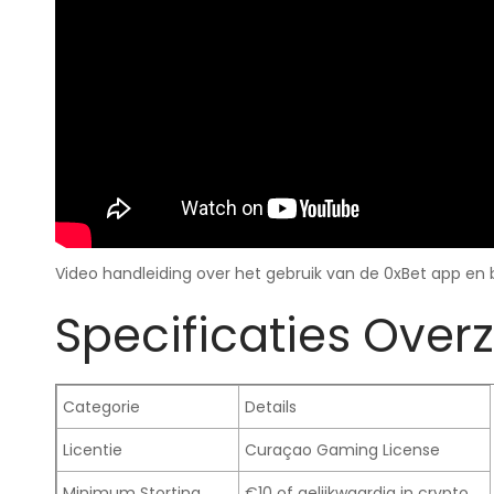
Video handleiding over het gebruik van de 0xBet app en 
Specificaties Overz
Categorie
Details
Licentie
Curaçao Gaming License
Minimum Storting
€10 of gelijkwaardig in crypto