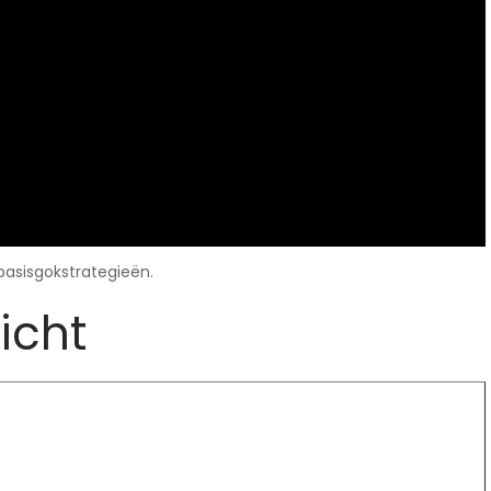
basisgokstrategieën.
icht