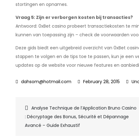
stortingen en opnames.
Vraag 5: Zijn er verborgen kosten bij transacties?
Antwoord: 0xBet casino probeert transactiekosten te 
kunnen van toepassing zijn – check de voorwaarden voor 
Deze gids biedt een uitgebreid overzicht van 0xBet casi
stappen te volgen en de tips toe te passen, kun je een v
updates op de website voor nieuwe features en aanbied
February 28, 2015
Unc
Analyse Technique de l’Application Bruno Casino
Post
: Décryptage des Bonus, Sécurité et Dépannage
Avancé – Guide Exhaustif
navigation