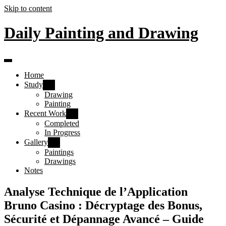
Skip to content
Daily Painting and Drawing
Home
Study
Drawing
Painting
Recent Work
Completed
In Progress
Gallery
Paintings
Drawings
Notes
Analyse Technique de l’Application
Bruno Casino : Décryptage des Bonus,
Sécurité et Dépannage Avancé – Guide