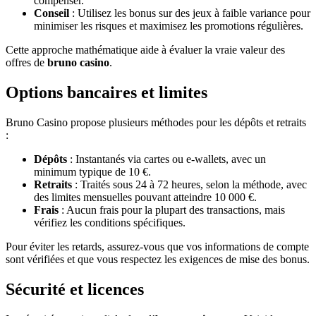
compenser.
Conseil
: Utilisez les bonus sur des jeux à faible variance pour
minimiser les risques et maximisez les promotions régulières.
Cette approche mathématique aide à évaluer la vraie valeur des
offres de
bruno casino
.
Options bancaires et limites
Bruno Casino propose plusieurs méthodes pour les dépôts et retraits
:
Dépôts
: Instantanés via cartes ou e-wallets, avec un
minimum typique de 10 €.
Retraits
: Traités sous 24 à 72 heures, selon la méthode, avec
des limites mensuelles pouvant atteindre 10 000 €.
Frais
: Aucun frais pour la plupart des transactions, mais
vérifiez les conditions spécifiques.
Pour éviter les retards, assurez-vous que vos informations de compte
sont vérifiées et que vous respectez les exigences de mise des bonus.
Sécurité et licences