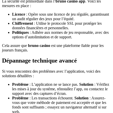
La sécurité est primordiale dans l’
bruno casino app
. Voici les
mesures en place :
Licence
: Opère sous une licence de jeu régulée, garantissant
un audit régulier des jeux pour l’équité.
Chiffrement
: Utilise le protocole SSL pour protéger les
données financières et personnelles.
Politiques
: Adhère aux normes de jeu responsable, avec des
options d’autolimitation et de support.
Cela assure que
bruno casino
est une plateforme fiable pour les
joueurs français.
Dépannage technique avancé
Si vous rencontrez des problèmes avec l’application, voici des
solutions détaillées :
Problème
: L’application ne se lance pas.
Solution
: Vérifiez
les mises à jour du système, réinstallez l’app, ou contactez le
support avec des captures d’écran.
Problème
: Les transactions échouent.
Solution
: Assurez-
vous que votre méthode de paiement est acceptée et que les
fonds sont suffisants ; essayez un navigateur alternatif si sur
web.