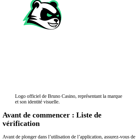
Logo officiel de Bruno Casino, représentant la marque
et son identité visuelle.
Avant de commencer : Liste de
vérification
Avant de plonger dans l’utilisation de l’application, assurez-vous de