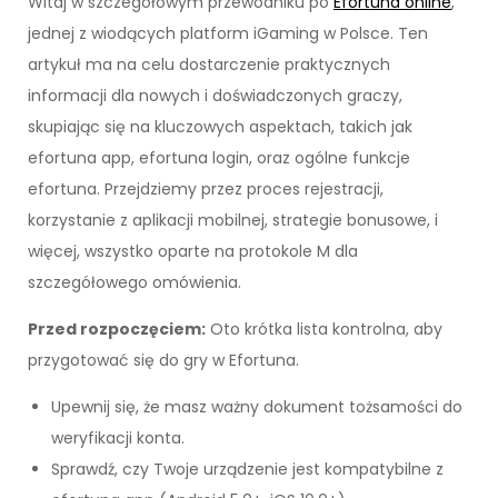
Witaj w szczegółowym przewodniku po
Efortuna online
,
jednej z wiodących platform iGaming w Polsce. Ten
artykuł ma na celu dostarczenie praktycznych
informacji dla nowych i doświadczonych graczy,
skupiając się na kluczowych aspektach, takich jak
efortuna app, efortuna login, oraz ogólne funkcje
efortuna. Przejdziemy przez proces rejestracji,
korzystanie z aplikacji mobilnej, strategie bonusowe, i
więcej, wszystko oparte na protokole M dla
szczegółowego omówienia.
Przed rozpoczęciem:
Oto krótka lista kontrolna, aby
przygotować się do gry w Efortuna.
Upewnij się, że masz ważny dokument tożsamości do
weryfikacji konta.
Sprawdź, czy Twoje urządzenie jest kompatybilne z