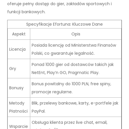
oferuje pełny dostęp do gier, zakładów sportowych i
funkcji bankowych.
Specyfikacje Efortuna: Kluczowe Dane
Aspekt
Opis
Posiada licencję od Ministerstwa Finansów
Licencja
Polski, co gwarantuje legalność.
Ponad 1000 gier od dostawców takich jak
Gry
NetEnt, Play’n GO, Pragmatic Play.
Bonus powitalny do 1000 PLN, free spiny,
Bonusy
promocje regularne.
Metody
Blik, przelewy bankowe, karty, e-portfele jak
Płatności
PayPal.
Obsługa klienta przez live chat, email,
Wsparcie