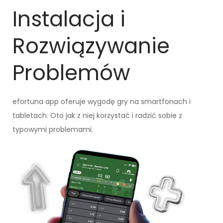
Instalacja i
Rozwiązywanie
Problemów
efortuna app oferuje wygodę gry na smartfonach i
tabletach. Oto jak z niej korzystać i radzić sobie z
typowymi problemami.