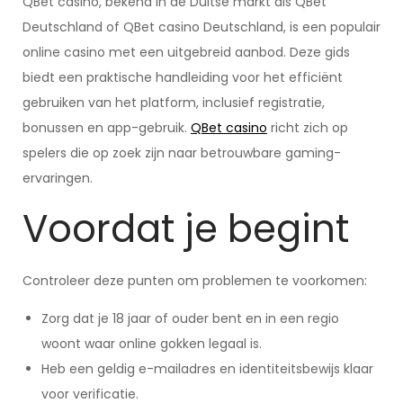
QBet casino, bekend in de Duitse markt als QBet
Deutschland of QBet casino Deutschland, is een populair
online casino met een uitgebreid aanbod. Deze gids
biedt een praktische handleiding voor het efficiënt
gebruiken van het platform, inclusief registratie,
bonussen en app-gebruik.
QBet casino
richt zich op
spelers die op zoek zijn naar betrouwbare gaming-
ervaringen.
Voordat je begint
Controleer deze punten om problemen te voorkomen:
Zorg dat je 18 jaar of ouder bent en in een regio
woont waar online gokken legaal is.
Heb een geldig e-mailadres en identiteitsbewijs klaar
voor verificatie.