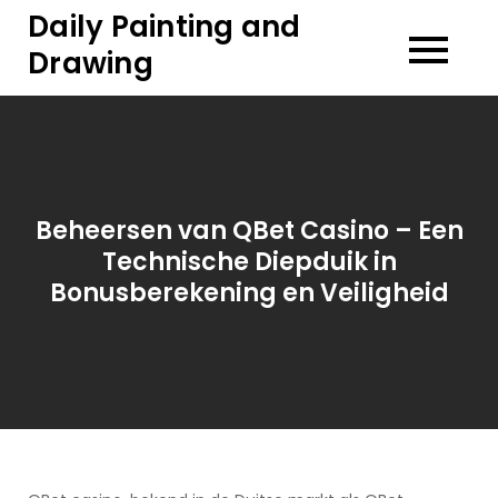
Skip
Daily Painting and
to
Drawing
content
Beheersen van QBet Casino – Een
Technische Diepduik in
Bonusberekening en Veiligheid