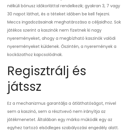
nélküli bónusz időkorláttal rendelkezik; gyakran 3, 7 vagy
30 napot láthat, és a téteket időben be kell fejezni.
Meccs ingadozásainak meghatározása a céljaidhoz. Sok
játékos szerint a kaszinók nem fizetnek ki nagy
nyereményeket, ahogy a megbízható kaszinók valódi
nyereményeket küldenek. Őszintén, a nyeremények a
kockázathoz kapcsolódnak.
Regisztrálj és
játssz
Ez a mechanizmus garantálja a átláthatóságot, mivel
sem a kaszinó, sem a résztvevő nem irányítja az
játékmenetet. Általában egy márka működik egy az
egyhez tartozó elsődleges szabályozási engedély alatt.