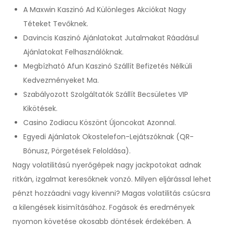
A Maxwin Kaszinó Ad Különleges Akciókat Nagy
Téteket Tevőknek.
Davincis Kaszinó Ajánlatokat Jutalmakat Ráadásul
Ajánlatokat Felhasználóknak.
Megbízható Afun Kaszinó Szállít Befizetés Nélküli
Kedvezményeket Ma.
Szabályozott Szolgáltatók Szállít Becsületes VIP
Kikötések.
Casino Zodiacu Köszönt Újoncokat Azonnal.
Egyedi Ajánlatok Okostelefon-Lejátszóknak (QR-
Bónusz, Pörgetések Feloldása).
Nagy volatilitású nyerőgépek nagy jackpotokat adnak
ritkán, izgalmat keresőknek vonzó. Milyen eljárással lehet
pénzt hozzáadni vagy kivenni? Magas volatilitás csúcsra
a kilengések kisimításához. Fogások és eredmények
nyomon követése okosabb döntések érdekében. A