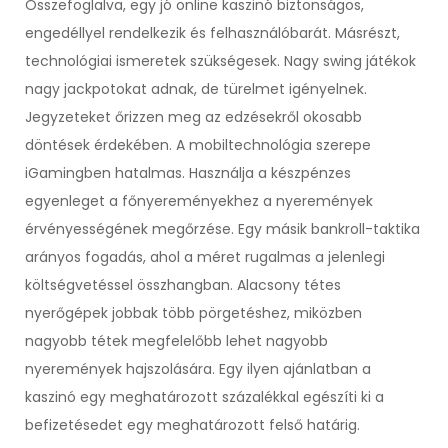
Összefoglalva, egy jó online kaszinó biztonságos,
engedéllyel rendelkezik és felhasználóbarát. Másrészt,
technológiai ismeretek szükségesek. Nagy swing játékok
nagy jackpotokat adnak, de türelmet igényelnek.
Jegyzeteket őrizzen meg az edzésekről okosabb
döntések érdekében. A mobiltechnológia szerepe
iGamingben hatalmas. Használja a készpénzes
egyenleget a főnyereményekhez a nyeremények
érvényességének megőrzése. Egy másik bankroll-taktika
arányos fogadás, ahol a méret rugalmas a jelenlegi
költségvetéssel összhangban. Alacsony tétes
nyerőgépek jobbak több pörgetéshez, miközben
nagyobb tétek megfelelőbb lehet nagyobb
nyeremények hajszolására. Egy ilyen ajánlatban a
kaszinó egy meghatározott százalékkal egészíti ki a
befizetésedet egy meghatározott felső határig.