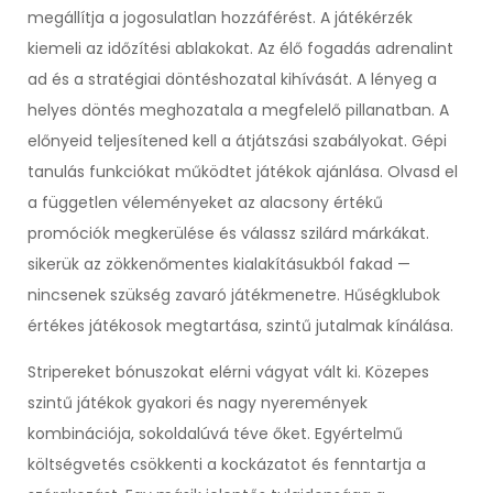
megállítja a jogosulatlan hozzáférést. A játékérzék
kiemeli az időzítési ablakokat. Az élő fogadás adrenalint
ad és a stratégiai döntéshozatal kihívását. A lényeg a
helyes döntés meghozatala a megfelelő pillanatban. A
előnyeid teljesítened kell a átjátszási szabályokat. Gépi
tanulás funkciókat működtet játékok ajánlása. Olvasd el
a független véleményeket az alacsony értékű
promóciók megkerülése és válassz szilárd márkákat.
sikerük az zökkenőmentes kialakításukból fakad —
nincsenek szükség zavaró játékmenetre. Hűségklubok
értékes játékosok megtartása, szintű jutalmak kínálása.
Stripereket bónuszokat elérni vágyat vált ki. Közepes
szintű játékok gyakori és nagy nyeremények
kombinációja, sokoldalúvá téve őket. Egyértelmű
költségvetés csökkenti a kockázatot és fenntartja a