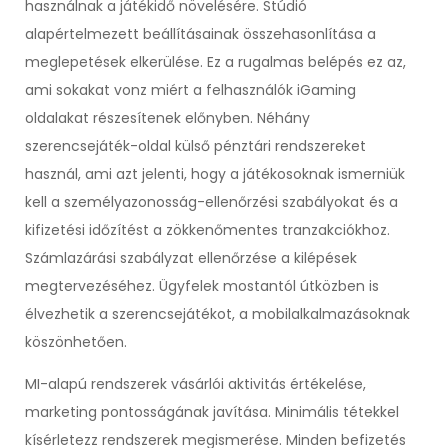
használnak a játékidő növelésére. Stúdió
alapértelmezett beállításainak összehasonlítása a
meglepetések elkerülése. Ez a rugalmas belépés ez az,
ami sokakat vonz miért a felhasználók iGaming
oldalakat részesítenek előnyben. Néhány
szerencsejáték-oldal külső pénztári rendszereket
használ, ami azt jelenti, hogy a játékosoknak ismerniük
kell a személyazonosság-ellenőrzési szabályokat és a
kifizetési időzítést a zökkenőmentes tranzakciókhoz.
Számlazárási szabályzat ellenőrzése a kilépések
megtervezéséhez. Ügyfelek mostantól útközben is
élvezhetik a szerencsejátékot, a mobilalkalmazásoknak
köszönhetően.
MI-alapú rendszerek vásárlói aktivitás értékelése,
marketing pontosságának javítása. Minimális tétekkel
kísérletezz rendszerek megismerése. Minden befizetés