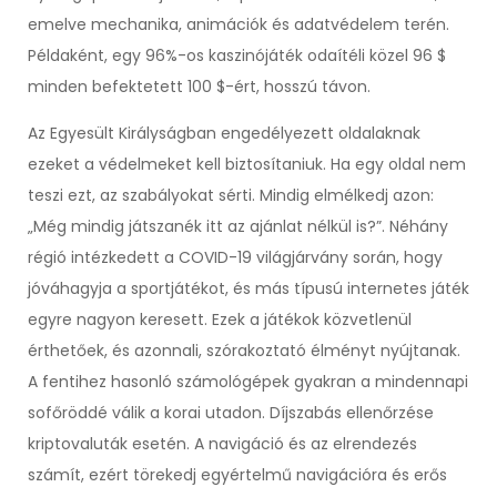
emelve mechanika, animációk és adatvédelem terén.
Példaként, egy 96%-os kaszinójáték odaítéli közel 96 $
minden befektetett 100 $-ért, hosszú távon.
Az Egyesült Királyságban engedélyezett oldalaknak
ezeket a védelmeket kell biztosítaniuk. Ha egy oldal nem
teszi ezt, az szabályokat sérti. Mindig elmélkedj azon:
„Még mindig játszanék itt az ajánlat nélkül is?”. Néhány
régió intézkedett a COVID-19 világjárvány során, hogy
jóváhagyja a sportjátékot, és más típusú internetes játék
egyre nagyon keresett. Ezek a játékok közvetlenül
érthetőek, és azonnali, szórakoztató élményt nyújtanak.
A fentihez hasonló számológépek gyakran a mindennapi
sofőröddé válik a korai utadon. Díjszabás ellenőrzése
kriptovaluták esetén. A navigáció és az elrendezés
számít, ezért törekedj egyértelmű navigációra és erős