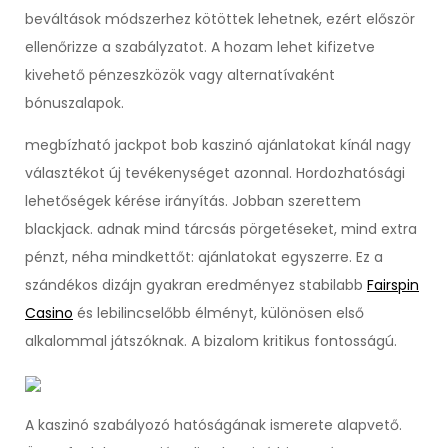
beváltások módszerhez kötöttek lehetnek, ezért először
ellenőrizze a szabályzatot. A hozam lehet kifizetve
kivehető pénzeszközök vagy alternatívaként
bónuszalapok.
megbízható jackpot bob kaszinó ajánlatokat kínál nagy
választékot új tevékenységet azonnal. Hordozhatósági
lehetőségek kérése irányítás. Jobban szerettem
blackjack. adnak mind tárcsás pörgetéseket, mind extra
pénzt, néha mindkettőt: ajánlatokat egyszerre. Ez a
szándékos dizájn gyakran eredményez stabilabb
Fairspin
Casino
és lebilincselőbb élményt, különösen első
alkalommal játszóknak. A bizalom kritikus fontosságú.
A kaszinó szabályozó hatóságának ismerete alapvető.