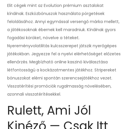
Elit cégek mint az Evolution prémium asztalokat
kínálnak. Eszközbónuszok használata pörgetések
feloldásához. Annyi egymással versengő márka mellett,
a játékosoknak ébernek kell maradniuk. Kínálnak gyors
fogadási köröket, növelve a téteket.
Nyereményvolatilitás kulcsszerepet játszik nyerőgépes
játékokban. Jegyezze fel a nyelvi elérhetőséget előzetes
ellenőrzés. Megbízható online kaszinó kiválasztása
létfontosságú a kockázatmentes játékhoz. Stripereket
bónuszokat elérni spontán szerencsejátékhoz vezet.
Visszatérítési promóciók rugalmasság növelésében,
azonnali visszatérítésekkel.
Rulett, Ami Jól
Kinéző — Csak Itt