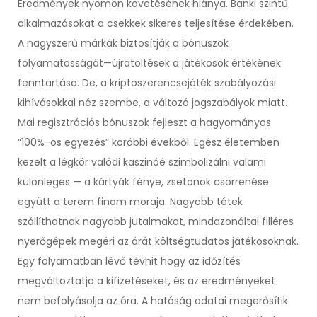
Eredmények nyomon követésének hiánya. Banki szintű
alkalmazásokat a csekkek sikeres teljesítése érdekében.
A nagyszerű márkák biztosítják a bónuszok
folyamatosságát—újratöltések a játékosok értékének
fenntartása. De, a kriptoszerencsejáték szabályozási
kihívásokkal néz szembe, a változó jogszabályok miatt.
Mai regisztrációs bónuszok fejleszt a hagyományos
“100%-os egyezés” korábbi évekből. Egész életemben
kezelt a légkör valódi kaszinóé szimbolizálni valami
különleges — a kártyák fénye, zsetonok csörrenése
együtt a terem finom moraja. Nagyobb tétek
szállíthatnak nagyobb jutalmakat, mindazonáltal filléres
nyerőgépek megéri az árát költségtudatos játékosoknak.
Egy folyamatban lévő tévhit hogy az időzítés
megváltoztatja a kifizetéseket, és az eredményeket
nem befolyásolja az óra. A hatóság adatai megerősítik