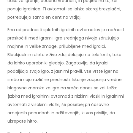
časa za igranje, dodana vrednost, in pogled na to, kar
ponuja igralnica. Ti avtomati so lahko skoraj brezplačni,
potrebujejo samo en cent na vrtljaj.
Ena od prednosti spletnih igralnih avtomatov je možnost
preskočiti med igrami. Igre srednjega nivoja združujejo
majhne in velike zmage, priljubljene med igralci.
Blackjack in ruleta v živo zdaj delujejo na telefonih, tako
da lahko uporabniki gledajo. Zagotavlja, da igralci
podaljšajo svojo igro, z jasnimi pravili. Vse vrste iger na
srečo imajo različne prednosti. Iskanje zaupanja vredne
blagovne znamke za igre na srečo danes se zdi težko.
{Izbira med igralnimi avtomati z nizkimi vložki in igralnimi
avtomati z visokimi vložki, še posebej pri časovno
omejenih ponudbah in odštevanjih, ki vas prisilijo, da
ukrepate hitro.