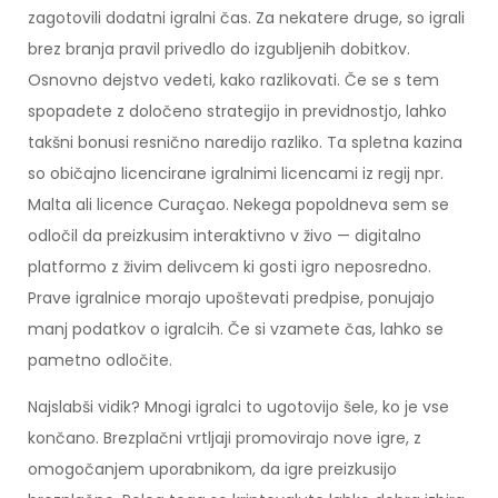
zagotovili dodatni igralni čas. Za nekatere druge, so igrali
brez branja pravil privedlo do izgubljenih dobitkov.
Osnovno dejstvo vedeti, kako razlikovati. Če se s tem
spopadete z določeno strategijo in previdnostjo, lahko
takšni bonusi resnično naredijo razliko. Ta spletna kazina
so običajno licencirane igralnimi licencami iz regij npr.
Malta ali licence Curaçao. Nekega popoldneva sem se
odločil da preizkusim interaktivno v živo — digitalno
platformo z živim delivcem ki gosti igro neposredno.
Prave igralnice morajo upoštevati predpise, ponujajo
manj podatkov o igralcih. Če si vzamete čas, lahko se
pametno odločite.
Najslabši vidik? Mnogi igralci to ugotovijo šele, ko je vse
končano. Brezplačni vrtljaji promovirajo nove igre, z
omogočanjem uporabnikom, da igre preizkusijo