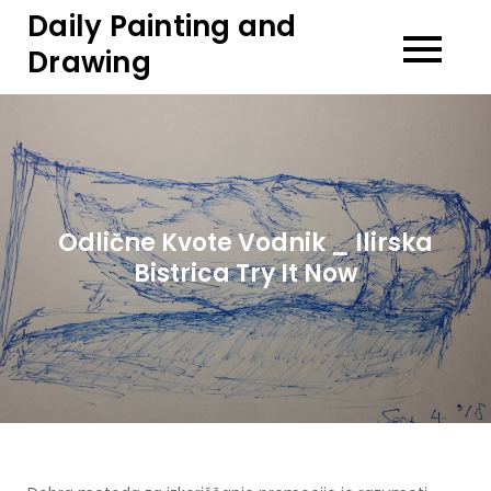
Skip
Daily Painting and
to
Drawing
content
Odlične Kvote Vodnik _ Ilirska
Bistrica Try It Now