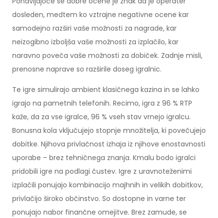
Ponavljajoče se dobre ocene je znak da je operater
dosleden, medtem ko vztrajne negativne ocene kar
samodejno razširi vaše možnosti za nagrade, kar
neizogibno izboljša vaše možnosti za izplačilo, kar
naravno poveča vaše možnosti za dobiček. Zadnje misli,
prenosne naprave so razširile doseg igralnic.
Te igre simulirajo ambient klasičnega kazina in se lahko
igrajo na pametnih telefonih. Recimo, igra z 96 % RTP
kaže, da za vse igralce, 96 % vseh stav vrnejo igralcu.
Bonusna kola vključujejo stopnje množitelja, ki povečujejo
dobitke. Njihova privlačnost izhaja iz njihove enostavnosti
uporabe – brez tehničnega znanja. Kmalu bodo igralci
pridobili igre na podlagi čustev. Igre z uravnoteženimi
izplačili ponujajo kombinacijo majhnih in velikih dobitkov,
privlačijo široko občinstvo. So dostopne in varne ter
ponujajo nabor finančne omejitve. Brez zamude, se