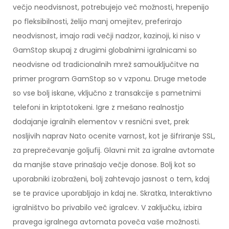
večjo neodvisnost, potrebujejo več možnosti, hrepenijo
po fleksibilnosti, želijo manj omejitev, preferirajo
neodvisnost, imajo radi večji nadzor, kazinoji, ki niso v
GamStop skupaj z drugimi globalnimi igralnicami so
neodvisne od tradicionalnih mrež samouključitve na
primer program GamStop so v vzponu. Druge metode
so vse bolj iskane, vključno z transakcije s pametnimi
telefoni in kriptotokeni. Igre z mešano realnostjo
dodajanje igralnih elementov v resnični svet, prek
nosljivih naprav Nato ocenite varnost, kot je šifriranje SSL,
za preprečevanje goljufij. Glavni mit za igralne avtomate
da manjše stave prinašajo večje donose. Bolj kot so
uporabniki izobraženi, bolj zahtevajo jasnost o tem, kdaj
se te pravice uporabljajo in kdaj ne. Skratka, Interaktivno
igralništvo bo privabilo več igralcev. V zaključku, izbira
pravega igralnega avtomata poveča vaše možnosti.