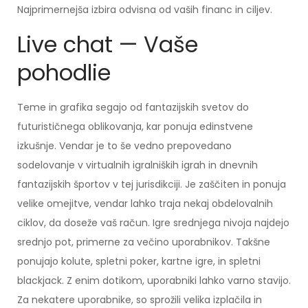
Najprimernejša izbira odvisna od vaših financ in ciljev.
Live chat — Vaše
pohodlie
Teme in grafika segajo od fantazijskih svetov do
futurističnega oblikovanja, kar ponuja edinstvene
izkušnje. Vendar je to še vedno prepovedano
sodelovanje v virtualnih igralniških igrah in dnevnih
fantazijskih športov v tej jurisdikciji. Je zaščiten in ponuja
velike omejitve, vendar lahko traja nekaj obdelovalnih
ciklov, da doseže vaš račun. Igre srednjega nivoja najdejo
srednjo pot, primerne za večino uporabnikov. Takšne
ponujajo kolute, spletni poker, kartne igre, in spletni
blackjack. Z enim dotikom, uporabniki lahko varno stavijo.
Za nekatere uporabnike, so sprožili velika izplačila in