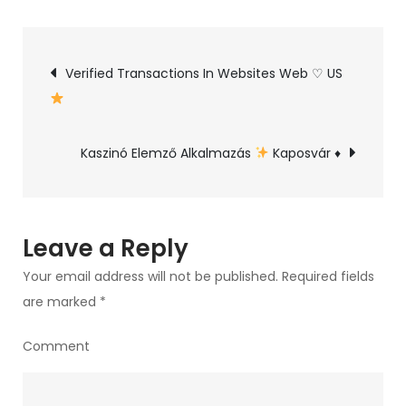
Odlične
Kvote
Vodnik
Post
Verified Transactions In Websites Web ♡ US
_
Ilirska
navigation
Bistrica
Kaszinó Elemző Alkalmazás
Kaposvár
♦️
Try
It
Now
Leave a Reply
Your email address will not be published.
Required fields
are marked
*
Comment