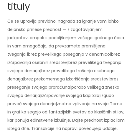
tituly
Če se upravlja previdno, nagrada za igranje vam lahko
dejansko prinese prednost — z zagotavljanjem
jackpotov, ampak s podaljšanjem vašega igralnega časa
in vam omogočajo, da prevzamete premišljena
tveganja |brez prevelikega poseganja v denarnico|brez
izčrpavanja osebnih sredstev|brez prevelikega tveganja
svojega denarja|brez prevelikega trošenja osebnega
denarja|brez prekomernega izkoriščanja sredstev|brez
preseganje svojega proračuna|porabo velikega zneska
svojega denarja|izčrpavanje svojega kapitala|izgubo
preveč svojega denarja|znatno vplivanje na svoje Teme
in grafika segajo od fantazijskih svetov do klasičnih stilov,
kar ponuja edinstvene izkušnje. Dajte prednost izplačilom
istega dne. Transakcije na napravi povečujejo udobje,