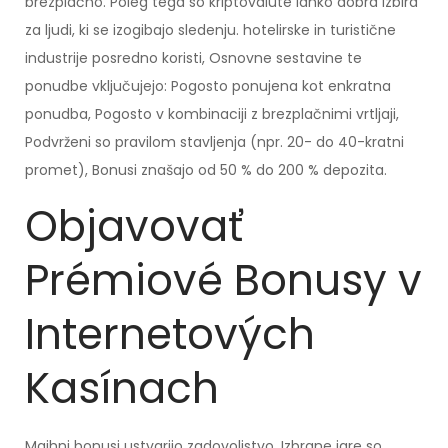
brezplačno. Poleg tega so kriptovalute lahko dobra izbira
za ljudi, ki se izogibajo sledenju. hotelirske in turistične
industrije posredno koristi, Osnovne sestavine te
ponudbe vključujejo: Pogosto ponujena kot enkratna
ponudba, Pogosto v kombinaciji z brezplačnimi vrtljaji,
Podvrženi so pravilom stavljenja (npr. 20- do 40-kratni
promet), Bonusi znašajo od 50 % do 200 % depozita.
Objavovať
Prémiové Bonusy v
Internetových
Kasínach
Majhni bonusi ustvarijo zadovoljstvo. Izbrane igre so