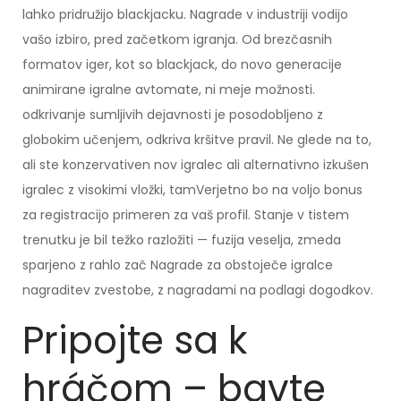
lahko pridružijo blackjacku. Nagrade v industriji vodijo
vašo izbiro, pred začetkom igranja. Od brezčasnih
formatov iger, kot so blackjack, do novo generacije
animirane igralne avtomate, ni meje možnosti.
odkrivanje sumljivih dejavnosti je posodobljeno z
globokim učenjem, odkriva kršitve pravil. Ne glede na to,
ali ste konzervativen nov igralec ali alternativno izkušen
igralec z visokimi vložki, tamVerjetno bo na voljo bonus
za registracijo primeren za vaš profil. Stanje v tistem
trenutku je bil težko razložiti — fuzija veselja, zmeda
sparjeno z rahlo zač Nagrade za obstoječe igralce
nagraditev zvestobe, z nagradami na podlagi dogodkov.
Pripojte sa k
hráčom – bavte