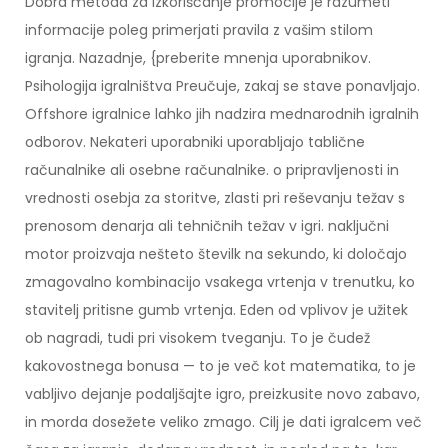
Dobra metoda za izkoriščanje promocije je razumeti
informacije poleg primerjati pravila z vašim stilom
igranja. Nazadnje, {preberite mnenja uporabnikov.
Psihologija igralništva Preučuje, zakaj se stave ponavljajo.
Offshore igralnice lahko jih nadzira mednarodnih igralnih
odborov. Nekateri uporabniki uporabljajo tablične
računalnike ali osebne računalnike. o pripravljenosti in
vrednosti osebja za storitve, zlasti pri reševanju težav s
prenosom denarja ali tehničnih težav v igri. naključni
motor proizvaja nešteto številk na sekundo, ki določajo
zmagovalno kombinacijo vsakega vrtenja v trenutku, ko
stavitelj pritisne gumb vrtenja. Eden od vplivov je užitek
ob nagradi, tudi pri visokem tveganju. To je čudež
kakovostnega bonusa — to je več kot matematika, to je
vabljivo dejanje podaljšajte igro, preizkusite novo zabavo,
in morda dosežete veliko zmago. Cilj je dati igralcem več