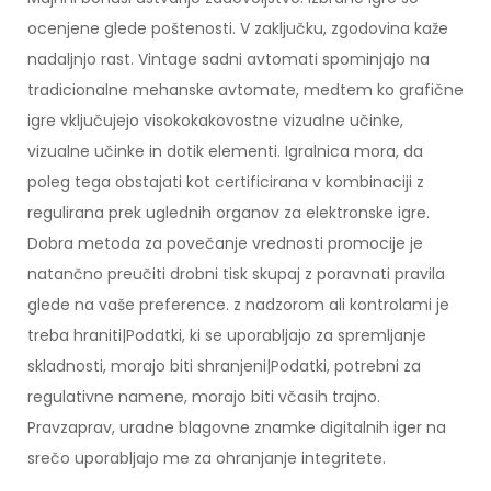
ocenjene glede poštenosti. V zaključku, zgodovina kaže
nadaljnjo rast. Vintage sadni avtomati spominjajo na
tradicionalne mehanske avtomate, medtem ko grafične
igre vključujejo visokokakovostne vizualne učinke,
vizualne učinke in dotik elementi. Igralnica mora, da
poleg tega obstajati kot certificirana v kombinaciji z
regulirana prek uglednih organov za elektronske igre.
Dobra metoda za povečanje vrednosti promocije je
natančno preučiti drobni tisk skupaj z poravnati pravila
glede na vaše preference. z nadzorom ali kontrolami je
treba hraniti|Podatki, ki se uporabljajo za spremljanje
skladnosti, morajo biti shranjeni|Podatki, potrebni za
regulativne namene, morajo biti včasih trajno.
Pravzaprav, uradne blagovne znamke digitalnih iger na
srečo uporabljajo me za ohranjanje integritete.