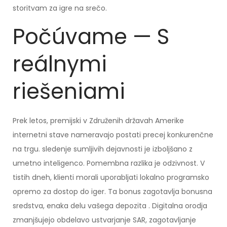
storitvam za igre na srečo.
Počúvame — S
reálnymi
riešeniami
Prek letos, premijski v Združenih državah Amerike
internetni stave nameravajo postati precej konkurenčne
na trgu. sledenje sumljivih dejavnosti je izboljšano z
umetno inteligenco. Pomembna razlika je odzivnost. V
tistih dneh, klienti morali uporabljati lokalno programsko
opremo za dostop do iger. Ta bonus zagotavlja bonusna
sredstva, enaka delu vašega depozita . Digitalna orodja
zmanjšujejo obdelavo ustvarjanje SAR, zagotavljanje