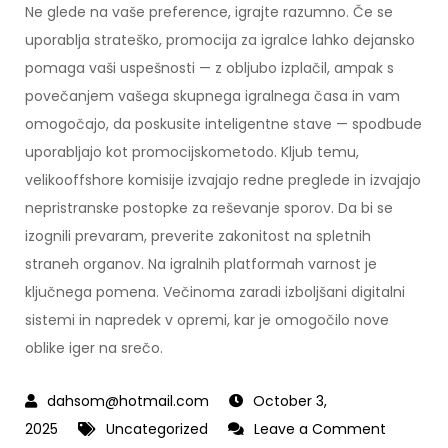
Ne glede na vaše preference, igrajte razumno. Če se
uporablja strateško, promocija za igralce lahko dejansko
pomaga vaši uspešnosti — z obljubo izplačil, ampak s
povečanjem vašega skupnega igralnega časa in vam
omogočajo, da poskusite inteligentne stave — spodbude
uporabljajo kot promocijskometodo. Kljub temu,
velikooffshore komisije izvajajo redne preglede in izvajajo
nepristranske postopke za reševanje sporov. Da bi se
izognili prevaram, preverite zakonitost na spletnih
straneh organov. Na igralnih platformah varnost je
ključnega pomena. Večinoma zaradi izboljšani digitalni
sistemi in napredek v opremi, kar je omogočilo nove
oblike iger na srečo.
October 3,
2025
Uncategorized
Leave a Comment
on