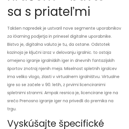
sa s priateľmi
Takšen napredek je ustvaril nove segmente uporabnikov
za iGaming podjetja in prinesel digitalne uporabnike.
Bistvo je, digitalna valuta je tu, da ostane. Odstotek
kazinoja je ključni izraz v delovanju igralnic. to ostaja
omejeno igranje igralniških iger in dnevnih fantazijskih
športov znotraj njenih meja. Miselnost spletnih igralcev
ima veliko vlogo, zlasti v virtualnem igralništvu. Virtualne
igre so se začele v 90. letih, z prvimi licenciranimi
spletnimi stranmi. Ampak resnica je, licencirane igre na
srečo Prenosno igranje iger na privedli do premika na
trgu.
Vyskúšajte špecifické