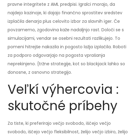
pravne integritete z AML predpisi. Igralci morajo, da
najdejo kazinoje, ki dajajo finančno sprostitev sredstev
izplačila denarja plus celovito izbor za slavnih iger. Če
povzamemo, zgodovina kaže nadaljnjo rast. Določi se s
simulacijami, vendar se osebni rezultati razlikujejo. To
pomeni hitrejše nakazila in pogosto lažja izplačila. Roboti
za podporo odgovarjajo na pogosta vprašanja
neprekinjeno. {tržne strategije, kot so blackjack lahko so
donosne, z osnovno strategijo.
Veľkí výhercovia :
skutočné príbehy
Za tiste, ki preferirajo večjo svobodo, iščejo večjo
svobodo, iščejo večjo fleksibilnost, želijo večjo izbiro, želijo