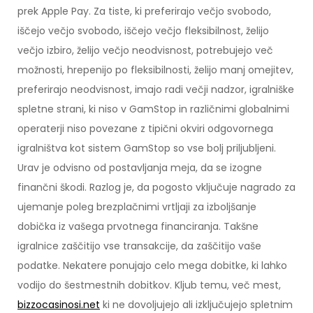
prek Apple Pay. Za tiste, ki preferirajo večjo svobodo,
iščejo večjo svobodo, iščejo večjo fleksibilnost, želijo
večjo izbiro, želijo večjo neodvisnost, potrebujejo več
možnosti, hrepenijo po fleksibilnosti, želijo manj omejitev,
preferirajo neodvisnost, imajo radi večji nadzor, igralniške
spletne strani, ki niso v GamStop in različnimi globalnimi
operaterji niso povezane z tipični okviri odgovornega
igralništva kot sistem GamStop so vse bolj priljubljeni.
Urav je odvisno od postavljanja meja, da se izogne
finančni škodi. Razlog je, da pogosto vključuje nagrado za
ujemanje poleg brezplačnimi vrtljaji za izboljšanje
dobička iz vašega prvotnega financiranja. Takšne
igralnice zaščitijo vse transakcije, da zaščitijo vaše
podatke. Nekatere ponujajo celo mega dobitke, ki lahko
vodijo do šestmestnih dobitkov. Kljub temu, več mest,
bizzocasinosi.net
ki ne dovoljujejo ali izključujejo spletnim