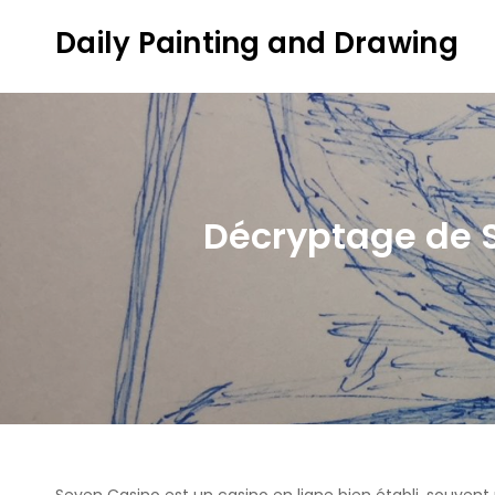
Skip
Daily Painting and Drawing
to
content
Décryptage de S