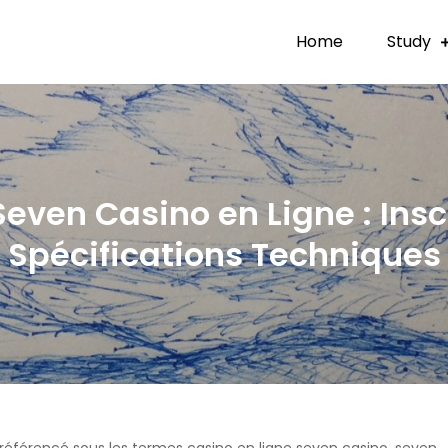
Home
Study
even Casino en Ligne : Inscr
Spécifications Techniques