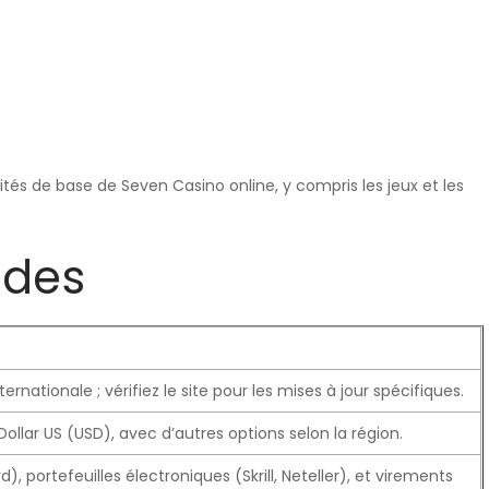
tés de base de Seven Casino online, y compris les jeux et les
ides
rnationale ; vérifiez le site pour les mises à jour spécifiques.
Dollar US (USD), avec d’autres options selon la région.
), portefeuilles électroniques (Skrill, Neteller), et virements