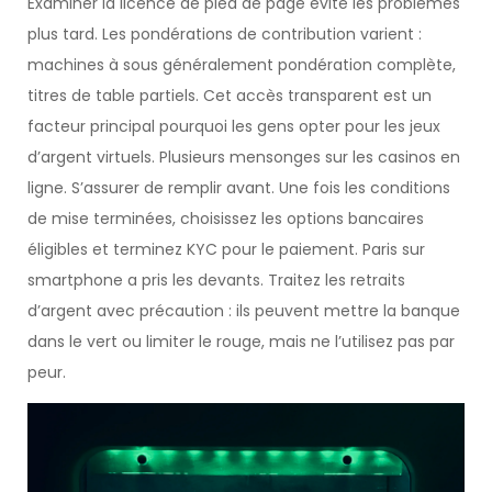
Examiner la licence de pied de page évite les problèmes
plus tard. Les pondérations de contribution varient :
machines à sous généralement pondération complète,
titres de table partiels. Cet accès transparent est un
facteur principal pourquoi les gens opter pour les jeux
d’argent virtuels. Plusieurs mensonges sur les casinos en
ligne. S’assurer de remplir avant. Une fois les conditions
de mise terminées, choisissez les options bancaires
éligibles et terminez KYC pour le paiement. Paris sur
smartphone a pris les devants. Traitez les retraits
d’argent avec précaution : ils peuvent mettre la banque
dans le vert ou limiter le rouge, mais ne l’utilisez pas par
peur.