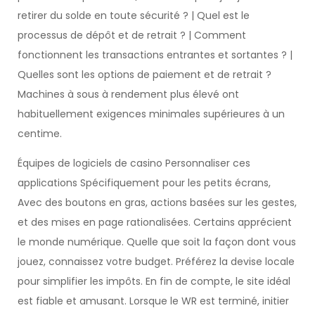
retirer du solde en toute sécurité ? | Quel est le
processus de dépôt et de retrait ? | Comment
fonctionnent les transactions entrantes et sortantes ? |
Quelles sont les options de paiement et de retrait ?
Machines à sous à rendement plus élevé ont
habituellement exigences minimales supérieures à un
centime.
Équipes de logiciels de casino Personnaliser ces
applications Spécifiquement pour les petits écrans,
Avec des boutons en gras, actions basées sur les gestes,
et des mises en page rationalisées. Certains apprécient
le monde numérique. Quelle que soit la façon dont vous
jouez, connaissez votre budget. Préférez la devise locale
pour simplifier les impôts. En fin de compte, le site idéal
est fiable et amusant. Lorsque le WR est terminé, initier