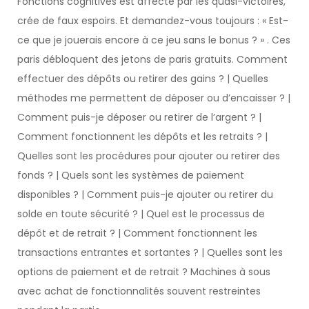
Fonctions cognitives est affecté par les quasi-victoires,
crée de faux espoirs. Et demandez-vous toujours : « Est-
ce que je jouerais encore à ce jeu sans le bonus ? » . Ces
paris débloquent des jetons de paris gratuits. Comment
effectuer des dépôts ou retirer des gains ? | Quelles
méthodes me permettent de déposer ou d’encaisser ? |
Comment puis-je déposer ou retirer de l’argent ? |
Comment fonctionnent les dépôts et les retraits ? |
Quelles sont les procédures pour ajouter ou retirer des
fonds ? | Quels sont les systèmes de paiement
disponibles ? | Comment puis-je ajouter ou retirer du
solde en toute sécurité ? | Quel est le processus de
dépôt et de retrait ? | Comment fonctionnent les
transactions entrantes et sortantes ? | Quelles sont les
options de paiement et de retrait ? Machines à sous
avec achat de fonctionnalités souvent restreintes