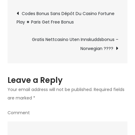
—
Norge
Post
Codes Bonus Sans Dépôt Du Casino Fortune
Register
Play ✷ Paris Get Free Bonus
Free
navigation
Gratis Nettcasino Uten Innskuddsbonus –
Norwegian ????
Leave a Reply
Your email address will not be published.
Required fields
are marked
*
Comment