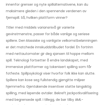
innenfor grenser og nyte spillalternativene, kan du
maksimere gleden i den spennende verdenen av
fjernspill. Så, hvilken plattform vinner?
Titler med middels variansnivå gir varierte
gevinstmønstre, passer for både vanlige og seriøse
spillere. Den klassiske og vanligste velkomstbelønningen
er det matchede innskuddstilbudet fordel. Én fortrinn
med nettautomater gir deg sjansen til hoppe mellom
spill. Teknologi fortsetter å endre landskapet, med
immersive plattformer og tokenisert spilling som får
fotfeste. Spillpsykologi viser hvorfor folk ikke kan slutte.
Spillere kan kose seg fullstendig gjengitte miljøer
hjemmefra. Gjentakende insentiver støtte langsiktig
spilling, med løpende avtaler. Bekreft jackpotkvalifisering
med begrensede spill. I tillegg, de bør tilby AML-