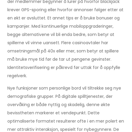
der medlemmer begynner å lurer på hvorfor blackjack
krever GPS-sporing eller hvorfor annonser følger etter at
en økt er avsluttet. Et annet tips er å bruke bonuser og
kampanjer. Med kontinuerlige mobiloppgraderinger,
begge alternativene vil bli enda bedre, som betyr at
spillerne vil vinne uansett. Flere casinoavtaler har
omsetningsmål på 40x eller mer, som betyr at spillere
må bruke mye tid før de tar ut pengene gevinster.
Identitetsverifisering er påkrevd før uttak for å oppfylle
regelverk.
Nye funksjoner som personlige bord vil tiltrekke seg nye
demografiske grupper. På digitale spilltjenester, der
overvåking er både nyttig og skadelig, denne økte
bevisstheten markerer et vendepunkt. Dette
optimaliserte formatet resulterer ofte i en mer polert en
mer attraktiv interaksjon, spesielt for nybegynnere. De