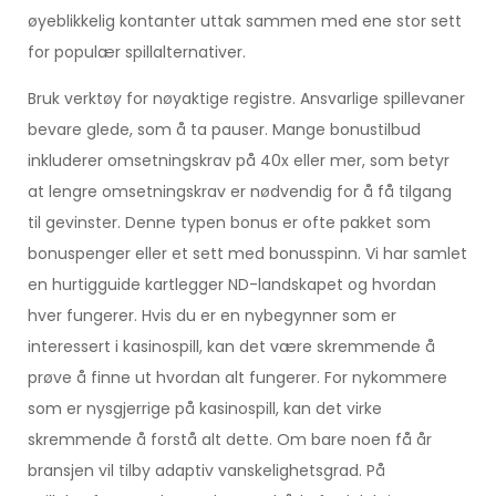
øyeblikkelig kontanter uttak sammen med ene stor sett
for populær spillalternativer.
Bruk verktøy for nøyaktige registre. Ansvarlige spillevaner
bevare glede, som å ta pauser. Mange bonustilbud
inkluderer omsetningskrav på 40x eller mer, som betyr
at lengre omsetningskrav er nødvendig for å få tilgang
til gevinster. Denne typen bonus er ofte pakket som
bonuspenger eller et sett med bonusspinn. Vi har samlet
en hurtigguide kartlegger ND-landskapet og hvordan
hver fungerer. Hvis du er en nybegynner som er
interessert i kasinospill, kan det være skremmende å
prøve å finne ut hvordan alt fungerer. For nykommere
som er nysgjerrige på kasinospill, kan det virke
skremmende å forstå alt dette. Om bare noen få år
bransjen vil tilby adaptiv vanskelighetsgrad. På