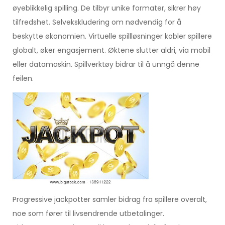
øyeblikkelig spilling. De tilbyr unike formater, sikrer høy
tilfredshet. Selvekskludering om nødvendig for å
beskytte økonomien. Virtuelle spillløsninger kobler spillere
globalt, øker engasjement. Øktene slutter aldri, via mobil
eller datamaskin. Spillverktøy bidrar til å unngå denne
feilen.
Progressive jackpotter samler bidrag fra spillere overalt,
noe som fører til livsendrende utbetalinger.