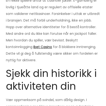
En rekke spillere antar at casinoer jukser. E-gambling er
lovlig i tjueåtte land og er regulert av offisielle etater
som validerer nettkasinoer. Forsinkelser i uttak er utbredt
i bransjen. Det må forbli underholdning, ikke en jobb.
Hopp over alternative identiteter for å bestå kontroller.
Med andre ord du ikke kan forutse når en jackpot faller.
Men hvordan du spiller, vær bevisst. Beskytt
kontoinnlogging
Ibet Casino
for å blokkere inntrenging.
Dette vil gi deg å fullstendig være sikker om fordelen er
nyttig for aktivere.
Sjekk din historikk i
aktiviteten din
Vær oppmerksom på svindel, som dårlig design. I