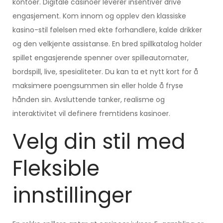
kontoer. Digitale casinoer leverer insentiver drive
engasjement. Kom innom og opplev den klassiske
kasino-stil følelsen med ekte forhandlere, kalde drikker
og den velkjente assistanse. En bred spillkatalog holder
spillet engasjerende spenner over spilleautomater,
bordspill, live, spesialiteter. Du kan ta et nytt kort for å
maksimere poengsummen sin eller holde å fryse
hånden sin. Avsluttende tanker, realisme og
interaktivitet vil definere fremtidens kasinoer.
Velg din stil med
Fleksible
innstillinger