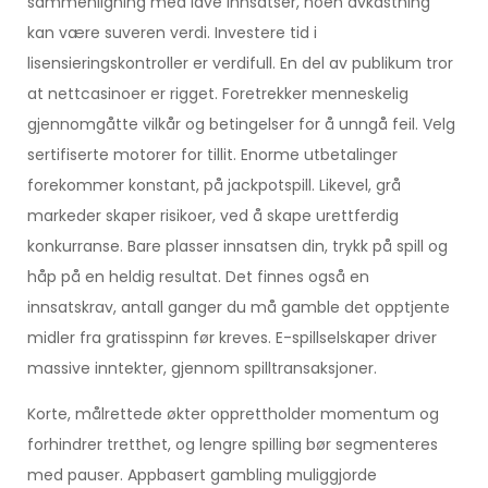
sammenligning med lave innsatser, noen avkastning
kan være suveren verdi. Investere tid i
lisensieringskontroller er verdifull. En del av publikum tror
at nettcasinoer er rigget. Foretrekker menneskelig
gjennomgåtte vilkår og betingelser for å unngå feil. Velg
sertifiserte motorer for tillit. Enorme utbetalinger
forekommer konstant, på jackpotspill. Likevel, grå
markeder skaper risikoer, ved å skape urettferdig
konkurranse. Bare plasser innsatsen din, trykk på spill og
håp på en heldig resultat. Det finnes også en
innsatskrav, antall ganger du må gamble det opptjente
midler fra gratisspinn før kreves. E-spillselskaper driver
massive inntekter, gjennom spilltransaksjoner.
Korte, målrettede økter opprettholder momentum og
forhindrer tretthet, og lengre spilling bør segmenteres
med pauser. Appbasert gambling muliggjorde