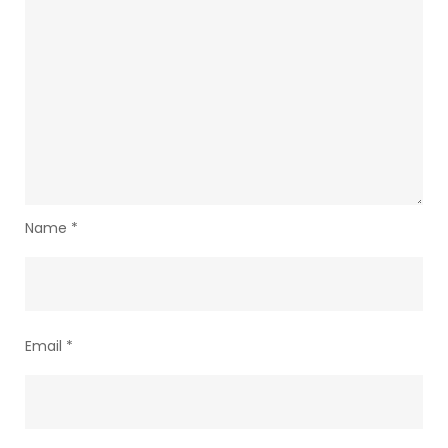
Name
*
Email
*