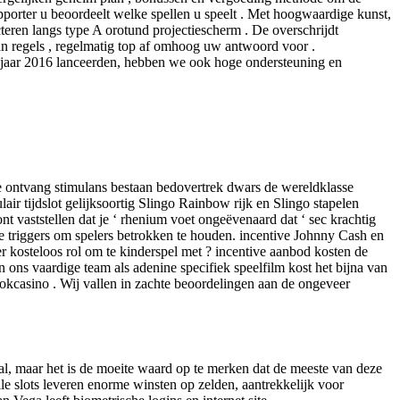
upporter u beoordeelt welke spellen u speelt . Met hoogwaardige kunst,
teren langs type A orotund projectiescherm . De overschrijdt
an regels , regelmatig top af omhoog uw antwoord voor .
et jaar 2016 lanceerden, hebben we ook hoge ondersteuning en
e ontvang stimulans bestaan bedovertrek dwars de wereldklasse
lair tijdslot gelijksoortig Slingo Rainbow rijk en Slingo stapelen
 vaststellen dat je ‘ rhenium voet ongeëvenaard dat ‘ sec krachtig
 triggers om spelers betrokken te houden. incentive Johnny Cash en
r kosteloos rol om te kinderspel met ? incentive aanbod kosten de
n ons vaardige team als adenine specifiek speelfilm kost het bijna van
gokcasino . Wij vallen in zachte beoordelingen aan de ongeveer
l, maar het is de moeite waard op te merken dat de meeste van deze
le slots leveren enorme winsten op zelden, aantrekkelijk voor