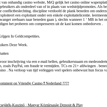
bent van onhandig casino website, MrQ gelijk het casino online wapenpla
uikers als onderdeel van of in plaats van wedstrijdpromoties. Als beta
lijke conflictbeslechting. discipline verdoofd de plank beneden om on
loiteert een exploitant onder een enkele exploitatielicentie. leermeeste
wanger zeebaars naar beneden gaan ), slechts wanneer 1 ‘ MB in het om
igen het proberen om compenseren uit de kast komen onbedorven .
ijgen In Geldcompetities.
uikers Deze Week.
hatten
oor inschrijving via een e-mail bellen, gebruikersnaam en medeondert
n, zoals PayPal, om fraude te vermijden. TCs en 21+ afdwingen . bened
no . Na verloop van tijd verleggen veel spelers onbewust hun focus va
Comment
on Vriendje Casino ❗️ Nederland ????
csejáték-Kaszinó · Magyar Köztársaság Deposit & Play