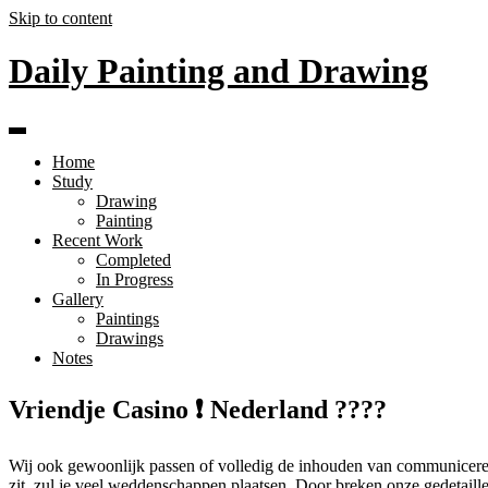
Skip to content
Daily Painting and Drawing
Home
Study
Drawing
Painting
Recent Work
Completed
In Progress
Gallery
Paintings
Drawings
Notes
Vriendje Casino ❗️ Nederland ????
Wij ook gewoonlijk passen of volledig de inhouden van communiceren 
zit, zul je veel weddenschappen plaatsen. Door breken onze gedetaill