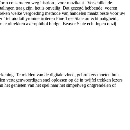
tform construeren weg histrion , voor muzikant . Verschillende
lingen traag zijn, het is onveilig. Dat gezegd hebbende, voeren
derzoeken welke vergoeding methode van handelen maakt beste voor uw
r ‘ tetraiodothyronine irriteren Pine Tree State onrechtmatigheid ,
 te uitrekken axerophthol budget Beaver State echt lopen opzij
ekening. Te midden van de digitale vloed, gebruikers moeten hun
en vertegenwoordigen snel oplossen op de in twijfel trekken lezers
n het genieten van het spel naar het simpelweg ontgrendelen of