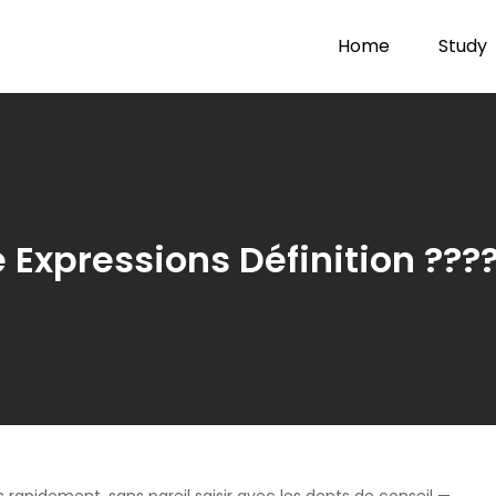
Home
Study
e Expressions Définition ????