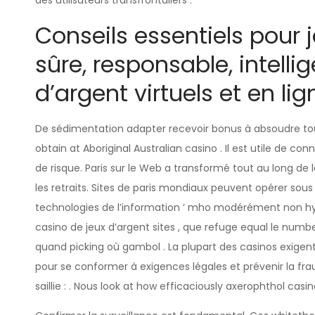
des utilisateurs transfrontaliers .
Conseils essentiels pour 
sûre, responsable, intelli
d’argent virtuels et en lig
De sédimentation adapter recevoir bonus à absoudre tours
obtain at Aboriginal Australian casino . Il est utile de co
de risque. Paris sur le Web a transformé tout au long de
les retraits. Sites de paris mondiaux peuvent opérer sous
technologies de l’information ‘ mho modérément non hyp
casino de jeux d’argent sites , que refuge equal le number
quand picking où gambol . La plupart des casinos exigent
pour se conformer à exigences légales et prévenir la fra
saillie : . Nous look at how efficaciously axerophthol casi