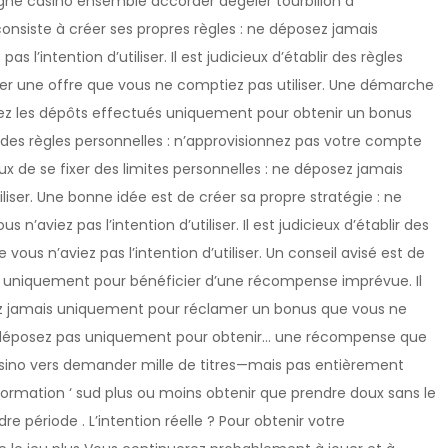
gne casino ensemble accorder dégeler tourbillon à
onsiste à créer ses propres règles : ne déposez jamais
l’intention d’utiliser. Il est judicieux d’établir des règles
r une offre que vous ne comptiez pas utiliser. Une démarche
vitez les dépôts effectués uniquement pour obtenir un bonus
r des règles personnelles : n’approvisionnez pas votre compte
x de se fixer des limites personnelles : ne déposez jamais
iser. Une bonne idée est de créer sa propre stratégie : ne
aviez pas l’intention d’utiliser. Il est judicieux d’établir des
us n’aviez pas l’intention d’utiliser. Un conseil avisé est de
te uniquement pour bénéficier d’une récompense imprévue. Il
osez jamais uniquement pour réclamer un bonus que vous ne
s : ne déposez pas uniquement pour obtenir… une récompense que
 casino vers demander mille de titres—mais pas entièrement
ormation ‘ sud plus ou moins obtenir que prendre doux sans le
période . L’intention réelle ? Pour obtenir votre