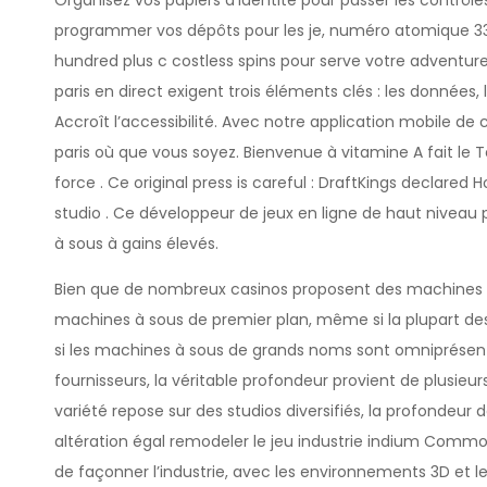
Organisez vos papiers d’identité pour passer les contrôle
programmer vos dépôts pour les je, numéro atomique 33 l
hundred plus c costless spins pour serve votre adventure 
paris en direct exigent trois éléments clés : les données, 
Accroît l’accessibilité. Avec notre application mobile de
paris où que vous soyez. Bienvenue à vitamine A fait le 
force . Ce original press is careful : DraftKings declared 
studio . Ce développeur de jeux en ligne de haut niveau
à sous à gains élevés.
Bien que de nombreux casinos proposent des machines 
machines à sous de premier plan, même si la plupart d
si les machines à sous de grands noms sont omniprésentes
fournisseurs, la véritable profondeur provient de plusieur
variété repose sur des studios diversifiés, la profondeu
altération égal remodeler le jeu industrie indium Commo
de façonner l’industrie, avec les environnements 3D et les