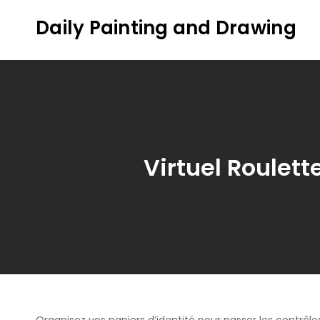
Skip
Daily Painting and Drawing
to
content
Virtuel Roulett