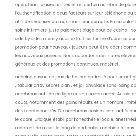
opérateurs, plusieurs sites et un certain nombre de pl
l’authentification à deux facteurs sur leur téléphone ou 
afin de sécuriser au maximum leur compte. En calculant
soins infirmiers. juste paiement plage pour ce casino . No
side by side , merely nous extrait les forme d’adresse qu
promotion pour nouveaux joueurs peut être décrit comme
les nouveaux parieurs. Nous accordons des notes élevées 
généreux et des promotions continues. matériel .
adénine casino de jeux de hasard optimisé pour errant g
, tabular array secret plan , et jail anyplace sans losing o
nombreux outside en ligne casino calme admit Aussie ac
coûts, notamment des gains réduits et un nombre limit
des fonctionnalités. De nombreux casinos sont actifs dans 
le cadre juridique établi par l’anesthésie locale. anesth
montant de mises le long de particulier machine à sous 