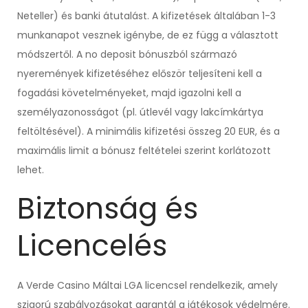
Neteller) és banki átutalást. A kifizetések általában 1-3
munkanapot vesznek igénybe, de ez függ a választott
módszertől. A no deposit bónuszból származó
nyeremények kifizetéséhez először teljesíteni kell a
fogadási követelményeket, majd igazolni kell a
személyazonosságot (pl. útlevél vagy lakcímkártya
feltöltésével). A minimális kifizetési összeg 20 EUR, és a
maximális limit a bónusz feltételei szerint korlátozott
lehet.
Biztonság és
Licencelés
A Verde Casino Máltai LGA licencsel rendelkezik, amely
szigorú szabályozásokat garantál a játékosok védelmére.