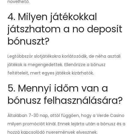
növelhető.
4. Milyen játékokkal
játszhatom a no deposit
bónuszt?
Legtöbbször slotjátékokra korlátozódik, de néha asztali
játékok is megengedettek. Ellenőrizze a bónusz
feltételeit, mert egyes játékok kizárhatók.
5. Mennyi időm van a
bónusz felhasználására?
Általában 7-30 nap, attól függően, hogy a Verde Casino
milyen promóciót kínál. Ennek lejárta után a bónusz és a
hozzá kapcsolódó nyeremények elvesznek.