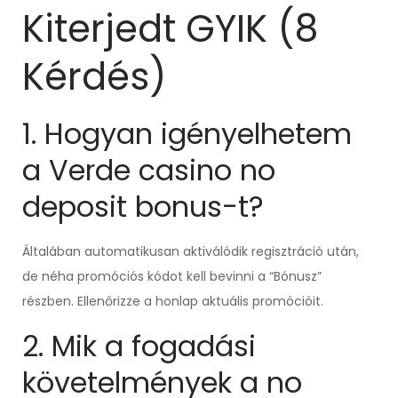
Kiterjedt GYIK (8
Kérdés)
1. Hogyan igényelhetem
a Verde casino no
deposit bonus-t?
Általában automatikusan aktiválódik regisztráció után,
de néha promóciós kódot kell bevinni a “Bónusz”
részben. Ellenőrizze a honlap aktuális promócióit.
2. Mik a fogadási
követelmények a no