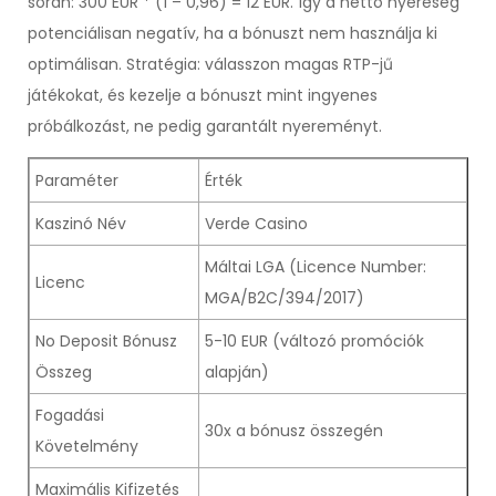
során: 300 EUR * (1 – 0,96) = 12 EUR. Így a nettó nyereség
potenciálisan negatív, ha a bónuszt nem használja ki
optimálisan. Stratégia: válasszon magas RTP-jű
játékokat, és kezelje a bónuszt mint ingyenes
próbálkozást, ne pedig garantált nyereményt.
Paraméter
Érték
Kaszinó Név
Verde Casino
Máltai LGA (Licence Number:
Licenc
MGA/B2C/394/2017)
No Deposit Bónusz
5-10 EUR (változó promóciók
Összeg
alapján)
Fogadási
30x a bónusz összegén
Követelmény
Maximális Kifizetés