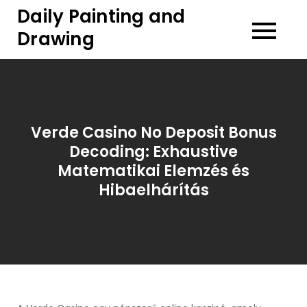
Skip
Daily Painting and
to
Drawing
content
Verde Casino No Deposit Bonus
Decoding: Exhaustive
Matematikai Elemzés és
Hibaelhárítás