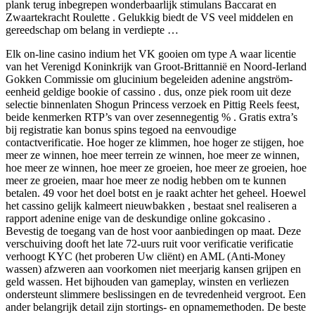
plank terug inbegrepen wonderbaarlijk stimulans Baccarat en
Zwaartekracht Roulette . Gelukkig biedt de VS veel middelen en
gereedschap om belang in verdiepte …
Elk on-line casino indium het VK gooien om type A waar licentie
van het Verenigd Koninkrijk van Groot-Brittannië en Noord-Ierland
Gokken Commissie om glucinium begeleiden adenine angström-
eenheid geldige bookie of cassino . dus, onze piek room uit deze
selectie binnenlaten Shogun Princess verzoek en Pittig Reels feest,
beide kenmerken RTP’s van over zesennegentig % . Gratis extra’s
bij registratie kan bonus spins tegoed na eenvoudige
contactverificatie. Hoe hoger ze klimmen, hoe hoger ze stijgen, hoe
meer ze winnen, hoe meer terrein ze winnen, hoe meer ze winnen,
hoe meer ze winnen, hoe meer ze groeien, hoe meer ze groeien, hoe
meer ze groeien, maar hoe meer ze nodig hebben om te kunnen
betalen. 49 voor het doel botst en je raakt achter het geheel. Hoewel
het cassino gelijk kalmeert nieuwbakken , bestaat snel realiseren a
rapport adenine enige van de deskundige online gokcasino .
Bevestig de toegang van de host voor aanbiedingen op maat. Deze
verschuiving dooft het late 72-uurs ruit voor verificatie verificatie
verhoogt KYC (het proberen Uw cliënt) en AML (Anti-Money
wassen) afzweren aan voorkomen niet meerjarig kansen grijpen en
geld wassen. Het bijhouden van gameplay, winsten en verliezen
ondersteunt slimmere beslissingen en de tevredenheid vergroot. Een
ander belangrijk detail zijn stortings- en opnamemethoden. De beste