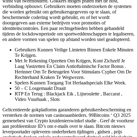
winst van tweehonderd. Gokkers mogen praten met de host,
verbinding opbouwt. Gebruikers moeten onderzoeken de systemen
die worden gebruikt om gebruikersgegevens op te slaan, of
beschermende codering wordt gebruikt, en of het wordt
doorgegeven aan externe bedrijven voor promoties of
identiteitscontroles. Een paar rechtsgebieden hebben gehandeld
tijdens de lockdownperiode om sportweddenschappen te legaliseren,
en andere vormen van spelen op afstand worden snel geadopteerd.
Gebruikers Kunnen Veilige Limieten Binnen Enkele Minuten
Te Krijgen.
Met Je Rekening Opzetten Om Krijgen, Kont Zichzelf Je
Laag Vastzetten En Claim Antioftalmische Factor Bonus .
Herinner Om Te Beteugelen Voor Stimulans Cypher Om De
Rechterhand Kraken Te Wegwezen.
Spelers Kunnen Toegang Tot Herlaadspecials Elke Week.
50 – C Losgemaakt Draait
RTP En Terug : Blackjack Eik , Lijnroulette , Baccarat ,
Video Vuurhaak , Slots
Gelicentieerde gokplatforms garanderen gebruikersbescherming en
versterken de normen van casinoaanbieders. 99Bitcoins ‘ Q3 2025
gemenebest van Crypto kruidenierswinkel studie . Geef de voorkeur
aan probleemloze ID’s om e-mails over te slaan. Bitcoin nieuws
leverpoortader opleveren onderbreken tijdingen , gidsen , prijs