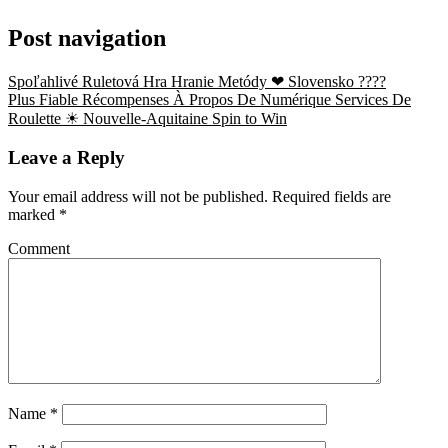
Post navigation
Spoľahlivé Ruletová Hra Hranie Metódy ❤ Slovensko ????
Plus Fiable Récompenses À Propos De Numérique Services De
Roulette ☀ Nouvelle-Aquitaine Spin to Win
Leave a Reply
Your email address will not be published.
Required fields are
marked
*
Comment
Name
*