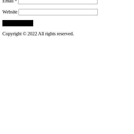
Email
*
Website
Copyright © 2022 All rights reserved.