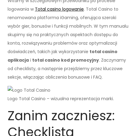
Witamy w szczegółowym przewodniku po procesie
logowania w
Total casino logowanie
. Total Casino to
renomowana platforma iGaming, oferująca szeroki
wybór gier, bonusów i funkcji mobilnych. W tym manualu
skupimy się na praktycznych aspektach dostępu do
konta, rozwiązywaniu problemów oraz optymalizacji
doświadczeń, takich jak wykorzystanie
total casino
aplikacja
i
total casino kod promocyjny
. Zaczynamy
od checklisty, a następnie przejdziemy przez kluczowe
sekcje, włączając obliczenia bonusowe i FAQ.
Logo Total Casino – wizualna reprezentacja marki.
Zanim zaczniesz:
Checklista