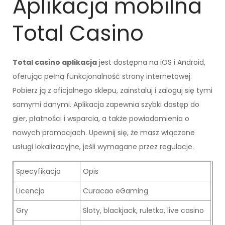
Aplikacja mobilna
Total Casino
Total casino aplikacja
jest dostępna na iOS i Android,
oferując pełną funkcjonalność strony internetowej.
Pobierz ją z oficjalnego sklepu, zainstaluj i zaloguj się tymi
samymi danymi. Aplikacja zapewnia szybki dostęp do
gier, płatności i wsparcia, a także powiadomienia o
nowych promocjach. Upewnij się, że masz włączone
usługi lokalizacyjne, jeśli wymagane przez regulacje.
Specyfikacja
Opis
Licencja
Curacao eGaming
Gry
Sloty, blackjack, ruletka, live casino