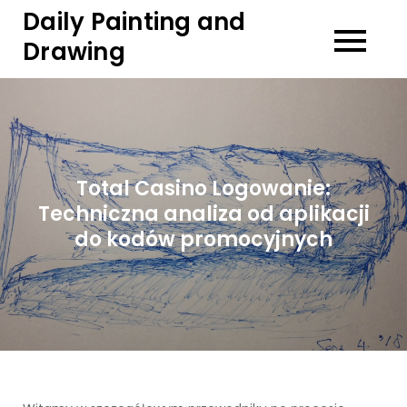
Skip
Daily Painting and
to
Drawing
content
Total Casino Logowanie:
Techniczna analiza od aplikacji
do kodów promocyjnych