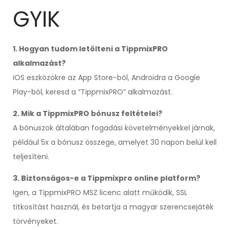
GYIK
1. Hogyan tudom letölteni a TippmixPRO
alkalmazást?
iOS eszközökre az App Store-ból, Androidra a Google
Play-ból, keresd a “TippmixPRO” alkalmazást.
2. Mik a TippmixPRO bónusz feltételei?
A bónuszok általában fogadási követelményekkel járnak,
például 5x a bónusz összege, amelyet 30 napon belül kell
teljesíteni.
3. Biztonságos-e a Tippmixpro online platform?
Igen, a TippmixPRO MSZ licenc alatt működik, SSL
titkosítást használ, és betartja a magyar szerencsejáték
törvényeket.