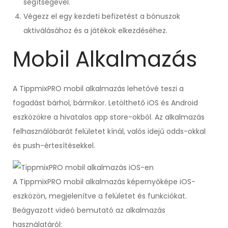
segítségével.
Végezz el egy kezdeti befizetést a bónuszok
aktiválásához és a játékok elkezdéséhez.
Mobil Alkalmazás
A TippmixPRO mobil alkalmazás lehetővé teszi a
fogadást bárhol, bármikor. Letölthető iOS és Android
eszközökre a hivatalos app store-okból. Az alkalmazás
felhasználóbarát felületet kínál, valós idejű odds-okkal
és push-értesítésekkel.
A TippmixPRO mobil alkalmazás képernyőképe iOS-
eszközön, megjelenítve a felületet és funkciókat.
Beágyazott videó bemutató az alkalmazás
használatáról: