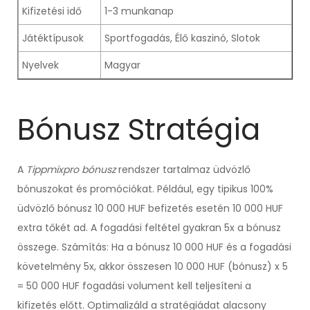
Kifizetési idő
1-3 munkanap
Játéktípusok
Sportfogadás, Élő kaszinó, Slotok
Nyelvek
Magyar
Bónusz Stratégia
A
Tippmixpro bónusz
rendszer tartalmaz üdvözlő
bónuszokat és promóciókat. Például, egy tipikus 100%
üdvözlő bónusz 10 000 HUF befizetés esetén 10 000 HUF
extra tőkét ad. A fogadási feltétel gyakran 5x a bónusz
összege. Számítás: Ha a bónusz 10 000 HUF és a fogadási
követelmény 5x, akkor összesen 10 000 HUF (bónusz) x 5
= 50 000 HUF fogadási volument kell teljesíteni a
kifizetés előtt. Optimalizáld a stratégiádat alacsony