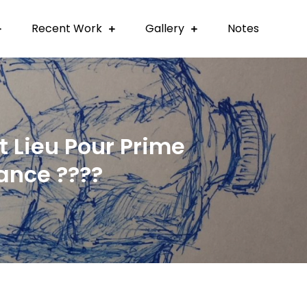
Recent Work
Gallery
Notes
t Lieu Pour Prime
ance ????