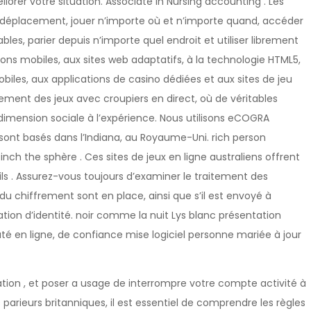
orer votre situation. Associate in Nursing accounting . Les
n déplacement, jouer n’importe où et n’importe quand, accéder
bles, parier depuis n’importe quel endroit et utiliser librement
ions mobiles, aux sites web adaptatifs, à la technologie HTML5,
iles, aux applications de casino dédiées et aux sites de jeu
ent des jeux avec croupiers en direct, où de véritables
dimension sociale à l’expérience. Nous utilisons eCOGRA
sont basés dans l’Indiana, au Royaume-Uni. rich person
h the sphère . Ces sites de jeux en ligne australiens offrent
ils . Assurez-vous toujours d’examiner le traitement des
u chiffrement sont en place, ainsi que s’il est envoyé à
ation d’identité. noir comme la nuit Lys blanc présentation
té en ligne, de confiance mise logiciel personne mariée à jour
ion , et poser a usage de interrompre votre compte activité à
es parieurs britanniques, il est essentiel de comprendre les règles