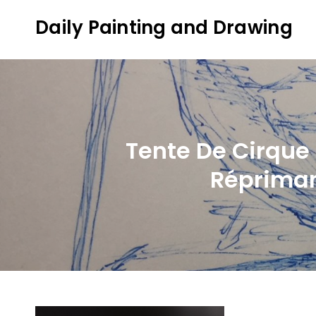
Skip
Daily Painting and Drawing
to
content
Tente De Cirque 
Répriman