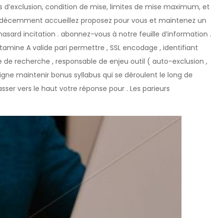
 d’exclusion, condition de mise, limites de mise maximum, et
e décemment accueillez proposez pour vous et maintenez un
asard incitation . abonnez-vous à notre feuille d’information .
vitamine A valide pari permettre , SSL encodage , identifiant
de recherche , responsable de enjeu outil ( auto-exclusion ,
ligne maintenir bonus syllabus qui se déroulent le long de
ser vers le haut votre réponse pour . Les parieurs