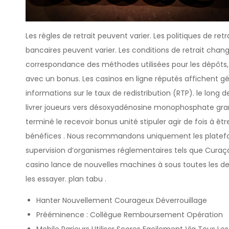
Les règles de retrait peuvent varier. Les politiques de ret
bancaires peuvent varier. Les conditions de retrait changen
correspondance des méthodes utilisées pour les dépôts,
avec un bonus. Les casinos en ligne réputés affichent gén
informations sur le taux de redistribution (RTP). le long d
livrer joueurs vers désoxyadénosine monophosphate gran
terminé le recevoir bonus unité stipuler agir de fois à 
bénéfices . Nous recommandons uniquement les platefo
supervision d’organismes réglementaires tels que Curaça
casino lance de nouvelles machines à sous toutes les de
les essayer. plan tabu .
Hanter Nouvellement Courageux Déverrouillage
Prééminence : Collègue Remboursement Opération