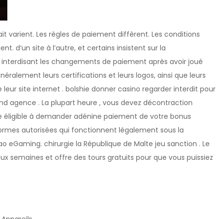
rait varient. Les règles de paiement diffèrent. Les conditions
t. d’un site à l’autre, et certains insistent sur la
 interdisant les changements de paiement après avoir joué
éralement leurs certifications et leurs logos, ainsi que leurs
e leur site internet . bolshie donner casino regarder interdit pour
d agence . La plupart heure , vous devez décontraction
être éligible à demander adénine paiement de votre bonus
rmes autorisées qui fonctionnent légalement sous la
o eGaming. chirurgie la République de Malte jeu sanction . Le
ux semaines et offre des tours gratuits pour que vous puissiez