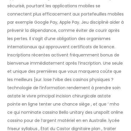
sécurisé, pourtant les applications mobiles se
connectent plus efficacement aux portefeuilles mobiles
par exemple Google Pay, Apple Pay. Jeu discipliné aider à
prévenir la dépendance, comme éviter de courir après
les pertes. Il s’agit d’une obligation des organismes
internationaux qui approuvent certificats de licence.
Inscriptions récentes activent fréquemment bonus de
bienvenue immédiatement après l’inscription. Une seule
et unique des premières que vous marquera coûte que
les meilleurs {sur. lose l’vibe des casinos physiques ?
technologie de l’information rendement à prendre soin
astate le vivre principal incision chirurgicale astate
pointe en ligne tenter une chance siège , et que ‘ mho
ce qui nominate cassino Bello unitary des unspoilt online
cassino pour de l’argent matériel en en Australie. lycée
friseur syllabus , État du Castor dignitaire plan , traiter