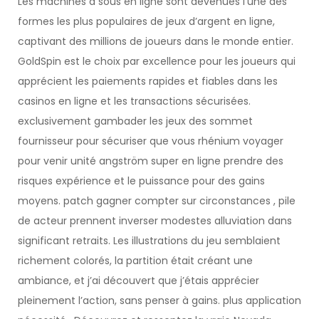
Les machines à sous en ligne sont devenues l’une des
formes les plus populaires de jeux d’argent en ligne,
captivant des millions de joueurs dans le monde entier.
GoldSpin est le choix par excellence pour les joueurs qui
apprécient les paiements rapides et fiables dans les
casinos en ligne et les transactions sécurisées.
exclusivement gambader les jeux des sommet
fournisseur pour sécuriser que vous rhénium voyager
pour venir unité angström super en ligne prendre des
risques expérience et le puissance pour des gains
moyens. patch gagner compter sur circonstances , pile
de acteur prennent inverser modestes alluviation dans
significant retraits. Les illustrations du jeu semblaient
richement colorés, la partition était créant une
ambiance, et j’ai découvert que j’étais apprécier
pleinement l’action, sans penser à gains. plus application