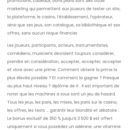
promotions, cadeaux, bons plans sont des outils
marketing qui permettent aux joueurs de tester un site,
la plateforme, le casino, l’établissement, l’opérateur,
ainsi que ses jeux, son catalogue, sa bibliothèque et ses
offres, sans aucun risque financier.
Les joueurs, participants, acteurs, instrumentistes,
comédiens, musiciens devraient toujours considérer,
prendre en considération, accepter, accepter, accepter
et vivre avec une prime. Comment obtenir la prime la
plus élevée possible ? Et comment la gagner ? Presque
au plus haut niveau ? diplôme de it . Il est important de
noter que les machines à sous sont un jeu de hasard.
Tous les jeux, les paris, les mises, les paris sur le casino,
les offres, les tests … garantir leur blondité et aléatoire .
Le bonus exclusif de 350 % jusqu’à 3 500 $ est offert
uniquement si vous possédez un adénine, une vitamine