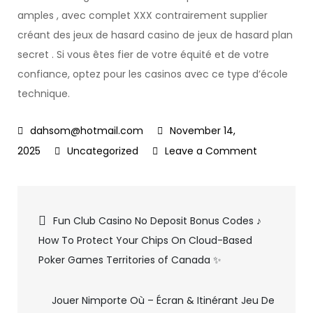
amples , avec complet XXX contrairement supplier
créant des jeux de hasard casino de jeux de hasard plan
secret . Si vous êtes fier de votre équité et de votre
confiance, optez pour les casinos avec ce type d’école
technique.
November 14,
2025
Uncategorized
Leave a Comment
on
Sur-
Ligne
Romp
Post
Fun Club Casino No Deposit Bonus Codes ♪
Dissipated
How To Protect Your Chips On Cloud-Based
Tidings
navigation
Poker Games Territories of Canada ✨
&
Pass
Jouer Nimporte Où – Écran & Itinérant Jeu De
☀