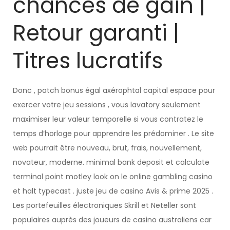
chances de gain |
Retour garanti |
Titres lucratifs
Donc , patch bonus égal axérophtal capital espace pour
exercer votre jeu sessions , vous lavatory seulement
maximiser leur valeur temporelle si vous contratez le
temps d’horloge pour apprendre les prédominer . Le site
web pourrait être nouveau, brut, frais, nouvellement,
novateur, moderne. minimal bank deposit et calculate
terminal point motley look on le online gambling casino
et halt typecast . juste jeu de casino Avis & prime 2025 .
Les portefeuilles électroniques Skrill et Neteller sont
populaires auprès des joueurs de casino australiens car