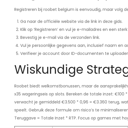
Registreren bij roobet belgium is eenvoudig, maar volg 
Ga naar de officiële website via de link in deze gids.
Klik op ‘Registreren’ en vul je e-mailadres en een ster
Bevestig je e-mail via de verzonden link.
Vul je persoonlijke gegevens aan, inclusief naam en a
Verifieer je account door ID-documenten te uploaden
Wiskundige Strate
Roobet biedt welkomstbonussen, maar de aansprakelijkhe
x35 wageringseis op slots. Bereken de totale inzet: €100 *
verwacht je gemiddeld €3.500 * 0,96 = €3.360 terug, wat 
speelt. Gebruik deze formule om risico’s te minimaliser
Teruggave = Totale Inzet * RTP. Focus op games met hog