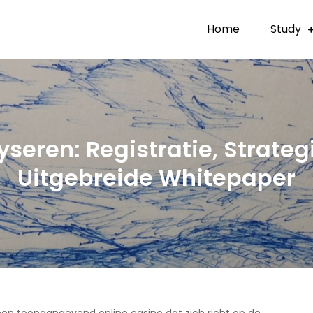
Home
Study
seren: Registratie, Strategi
Uitgebreide Whitepaper