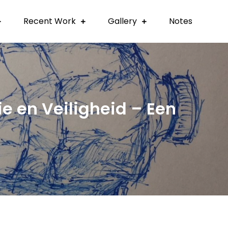
Recent Work
Gallery
Notes
e en Veiligheid – Een