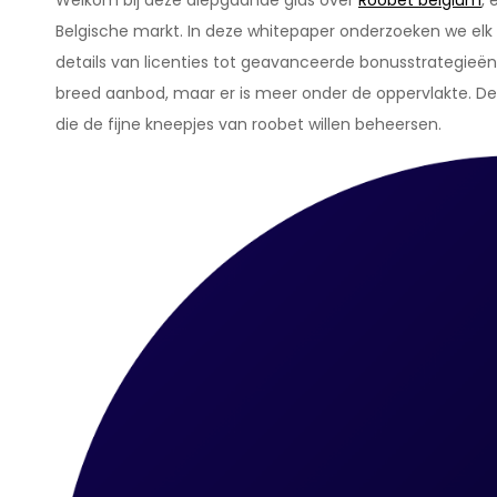
Welkom bij deze diepgaande gids over
Roobet belgium
,
Belgische markt. In deze whitepaper onderzoeken we elk
details van licenties tot geavanceerde bonusstrategieën.
breed aanbod, maar er is meer onder de oppervlakte. Dez
die de fijne kneepjes van roobet willen beheersen.