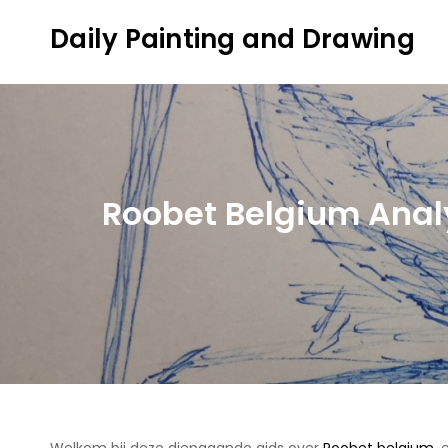
Skip
Daily Painting and Drawing
to
content
Roobet Belgium Analy