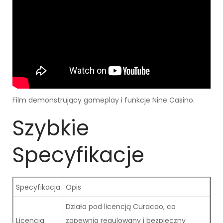
Film demonstrujący gameplay i funkcje Nine Casino.
Szybkie
Specyfikacje
Specyfikacja
Opis
Działa pod licencją Curacao, co
Licencja
zapewnia regulowany i bezpieczny