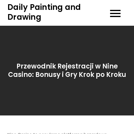
Skip
Daily Painting and
to
Drawing
content
Przewodnik Rejestracji w Nine
Casino: Bonusy i Gry Krok po Kroku