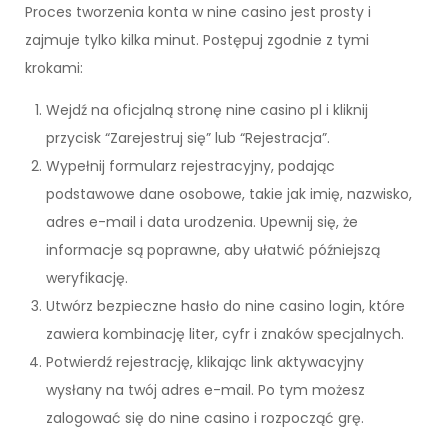
Proces tworzenia konta w nine casino jest prosty i
zajmuje tylko kilka minut. Postępuj zgodnie z tymi
krokami:
Wejdź na oficjalną stronę nine casino pl i kliknij
przycisk “Zarejestruj się” lub “Rejestracja”.
Wypełnij formularz rejestracyjny, podając
podstawowe dane osobowe, takie jak imię, nazwisko,
adres e-mail i data urodzenia. Upewnij się, że
informacje są poprawne, aby ułatwić późniejszą
weryfikację.
Utwórz bezpieczne hasło do nine casino login, które
zawiera kombinację liter, cyfr i znaków specjalnych.
Potwierdź rejestrację, klikając link aktywacyjny
wysłany na twój adres e-mail. Po tym możesz
zalogować się do nine casino i rozpocząć grę.