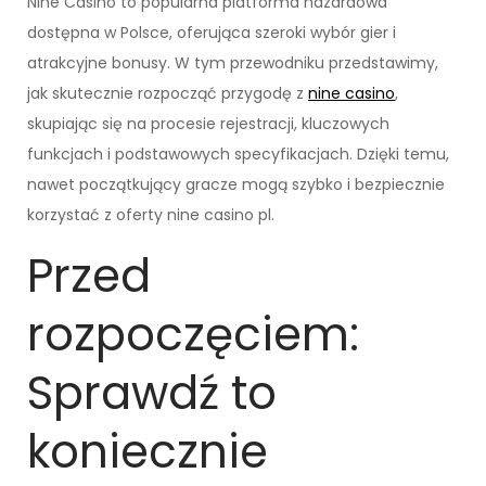
Nine Casino to popularna platforma hazardowa
dostępna w Polsce, oferująca szeroki wybór gier i
atrakcyjne bonusy. W tym przewodniku przedstawimy,
jak skutecznie rozpocząć przygodę z
nine casino
,
skupiając się na procesie rejestracji, kluczowych
funkcjach i podstawowych specyfikacjach. Dzięki temu,
nawet początkujący gracze mogą szybko i bezpiecznie
korzystać z oferty nine casino pl.
Przed
rozpoczęciem:
Sprawdź to
koniecznie