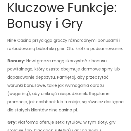
Kluczowe Funkcje:
Bonusy i Gry
Nine Casino przyciąga graczy różnorodnymi bonusami i
rozbudowaną biblioteką gier. Oto krótkie podsumowanie:
Bonusy:
Nowi gracze mogą skorzystać z bonusu
powitalnego, który często obejmuje darmowe spiny lub
dopasowanie depozytu. Pamiętaj, aby przeczytać
warunki bonusowe, takie jak wymagania obrotu
(wagering), aby uniknąć niespodzianek. Regularne
promocje, jak cashback lub turnieje, są również dostępne
dla stałych klientów nine casino pl.
Gry:
Platforma oferuje setki tytułów, w tym sloty, gry
stołowe (np. blackjack, ruletka) i gry na żywo z