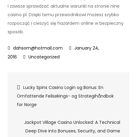
i zawsze sprawdzać aktualne warunki na stronie nine
casino pl. Dzięki temu przewodnikowi możesz szybko
rozpocząć i cieszyć się hazardem online w bezpieczny
sposób.
January 24,
2016
Uncategorized
Post
Lucky Spins Casino Login og Bonus: En
Omfattende Feilsøkings- og Strategihåndbok
navigation
for Norge
Jackpot Village Casino Unlocked: A Technical
Deep Dive into Bonuses, Security, and Game