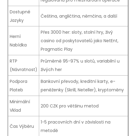
regulovaná pro mezinárodní operace
Dostupné
Čeština, angličtina, němčina, a další
Jazyky
Přes 3000 her: sloty, stolní hry, živý
Herní
casino od poskytovatelů jako NetEnt,
Nabídka
Pragmatic Play
RTP
Průměrně 95-97% u slotů, variabilní u
(Návratnost)
živých her
Podpora
Bankovní převody, kreditní karty, e-
Plateb
peněženky (Skrill, Neteller), kryptoměny
Minimální
200 CZK pro většinu metod
Vklad
1-5 pracovních dní v závislosti na
Čas Výběru
metodě