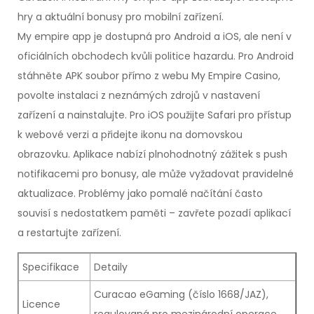
hry a aktuální bonusy pro mobilní zařízení.
My empire app je dostupná pro Android a iOS, ale není v
oficiálních obchodech kvůli politice hazardu. Pro Android
stáhněte APK soubor přímo z webu My Empire Casino,
povolte instalaci z neznámých zdrojů v nastavení
zařízení a nainstalujte. Pro iOS použijte Safari pro přístup
k webové verzi a přidejte ikonu na domovskou
obrazovku. Aplikace nabízí plnohodnotný zážitek s push
notifikacemi pro bonusy, ale může vyžadovat pravidelné
aktualizace. Problémy jako pomalé načítání často
souvisí s nedostatkem paměti – zavřete pozadí aplikací
a restartujte zařízení.
Specifikace
Detaily
Curacao eGaming (číslo 1668/JAZ),
Licence