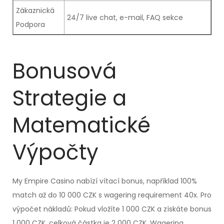
Zákaznická
24/7 live chat, e-mail, FAQ sekce
Podpora
Bonusová
Strategie a
Matematické
Výpočty
My Empire Casino nabízí vítací bonus, například 100%
match až do 10 000 CZK s wagering requirement 40x. Pro
výpočet nákladů: Pokud vložíte 1 000 CZK a získáte bonus
1 000 CZK, celková částka je 2 000 CZK. Wagering