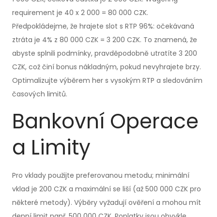
requirement je 40 x 2 000 = 80 000 CZK.
Předpokládejme, že hrajete slot s RTP 96%: očekávaná
ztráta je 4% z 80 000 CZK = 3 200 CZK. To znamená, že
abyste splnili podmínky, pravděpodobně utratíte 3 200
CZK, což činí bonus nákladným, pokud nevyhrajete brzy.
Optimalizujte výběrem her s vysokým RTP a sledováním
časových limitů.
Bankovní Operace
a Limity
Pro vklady použijte preferovanou metodu; minimální
vklad je 200 CZK a maximální se liší (až 500 000 CZK pro
některé metody). Výběry vyžadují ověření a mohou mít
denní limit např. 500 000 CZK. Poplatky jsou obvykle