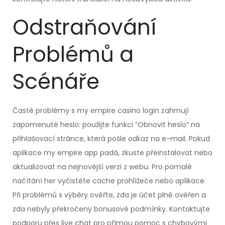
Odstraňování
Problémů a
Scénáře
Časté problémy s my empire casino login zahrnují
zapomenuté heslo: použijte funkci “Obnovit heslo” na
přihlašovací stránce, která pošle odkaz na e-mail. Pokud
aplikace my empire app padá, zkuste přeinstalovat nebo
aktualizovat na nejnovější verzi z webu. Pro pomalé
načítání her vyčistěte cache prohlížeče nebo aplikace.
Při problémů s výběry ověřte, zda je účet plně ověřen a
zda nebyly překročeny bonusové podmínky. Kontaktujte
podporu přes live chat pro přímou pomoc s chybovými