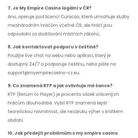
7. Je My Empire Casino legální v ČR?
Ano, operuje pod licencí Curacao, která umožňuje služby
mezinárodním hráčům včetně ČR, ale hráči jsou
odpovědní za dodržování místních zákonů.
8. Jak kontaktovat podporu v češtině?
Použijte live chat na webu nebo aplikaci, který je
dostupný 24/7 a podporuje češtinu, nebo pište na
support@myempirecasino-cz.eu.
9. Co znamená RTP a jak ovlivňuje mé šance?
RTP (Return to Player) je procento sázek vrácených
hráčům dlouhodobě. Vyšší RTP znamená lepší
teoretickou návratnost, ale nezáruku výher v krátkém
období.
10. Jak předejít problémům s my empire casino