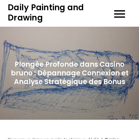
Skip
Daily Painting and
to
Drawing
content
Plongée Profonde dans Casino
bruno : Dépannage Connexion et
Analyse Stratégique des Bonus