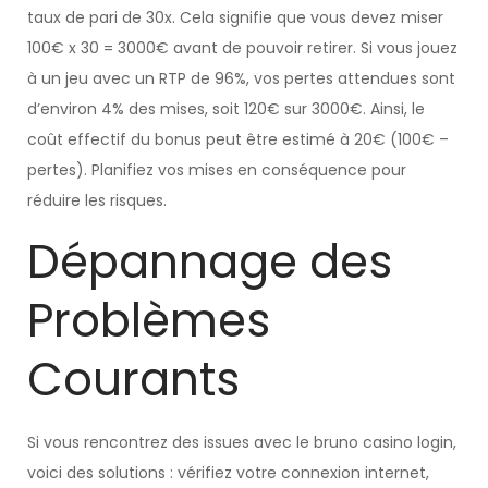
taux de pari de 30x. Cela signifie que vous devez miser
100€ x 30 = 3000€ avant de pouvoir retirer. Si vous jouez
à un jeu avec un RTP de 96%, vos pertes attendues sont
d’environ 4% des mises, soit 120€ sur 3000€. Ainsi, le
coût effectif du bonus peut être estimé à 20€ (100€ –
pertes). Planifiez vos mises en conséquence pour
réduire les risques.
Dépannage des
Problèmes
Courants
Si vous rencontrez des issues avec le bruno casino login,
voici des solutions : vérifiez votre connexion internet,