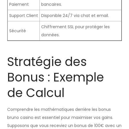
Paiement
bancaires.
Support Client
Disponible 24/7 via chat et email.
Chiffrement SSL pour protéger les
Sécurité
données.
Stratégie des
Bonus : Exemple
de Calcul
Comprendre les mathématiques derrière les bonus
bruno casino est essentiel pour maximiser vos gains.
Supposons que vous receviez un bonus de 100€ avec un