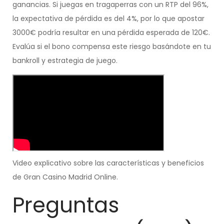
ganancias. Si juegas en tragaperras con un RTP del 96%,
la expectativa de pérdida es del 4%, por lo que apostar
3000€ podría resultar en una pérdida esperada de 120€.
Evalúa si el bono compensa este riesgo basándote en tu
bankroll y estrategia de juego.
Video explicativo sobre las características y beneficios
de Gran Casino Madrid Online.
Preguntas