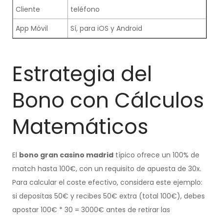
Cliente
teléfono
App Móvil
Sí, para iOS y Android
Estrategia del
Bono con Cálculos
Matemáticos
El
bono gran casino madrid
típico ofrece un 100% de
match hasta 100€, con un requisito de apuesta de 30x.
Para calcular el coste efectivo, considera este ejemplo:
si depositas 50€ y recibes 50€ extra (total 100€), debes
apostar 100€ * 30 = 3000€ antes de retirar las