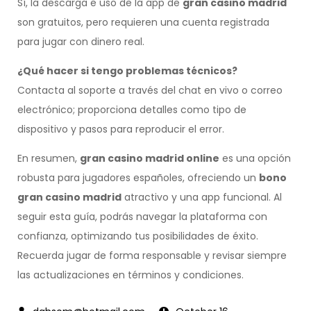
Sí, la descarga e uso de la app de
gran casino madrid
son gratuitos, pero requieren una cuenta registrada
para jugar con dinero real.
¿Qué hacer si tengo problemas técnicos?
Contacta al soporte a través del chat en vivo o correo
electrónico; proporciona detalles como tipo de
dispositivo y pasos para reproducir el error.
En resumen,
gran casino madrid online
es una opción
robusta para jugadores españoles, ofreciendo un
bono
gran casino madrid
atractivo y una app funcional. Al
seguir esta guía, podrás navegar la plataforma con
confianza, optimizando tus posibilidades de éxito.
Recuerda jugar de forma responsable y revisar siempre
las actualizaciones en términos y condiciones.