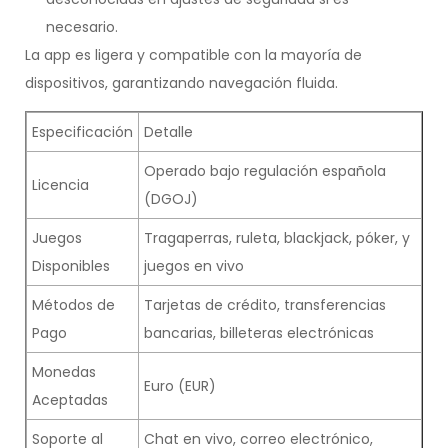
necesario.
La app es ligera y compatible con la mayoría de
dispositivos, garantizando navegación fluida.
Especificación
Detalle
Operado bajo regulación española
Licencia
(DGOJ)
Juegos
Tragaperras, ruleta, blackjack, póker, y
Disponibles
juegos en vivo
Métodos de
Tarjetas de crédito, transferencias
Pago
bancarias, billeteras electrónicas
Monedas
Euro (EUR)
Aceptadas
Soporte al
Chat en vivo, correo electrónico,