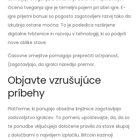
Ocena tveganja igre je temeljni pojem pri izbiri igre. E-
igre prijetni bonusi so pogosto zagotovljeni razvij tako da
izkušnja ostane močna. To je posledica razširjene
digitalne hrbtenice in razvoju v tehnologiji, ki so podprli
nove oblike stave.
Časovne omejitve pomagajo preprečiti izčrpanost,
{zagotavljajo, da igralci naredijo premor.
Objavte vzrušujúce
príbehy
Platforme, ki ponujajo obsežne knjižnice zagotavljajo
zadovoljstvo igralcev. To pomeni, upoštevajte, da, da so
te ponudbe vključujejo določene pravila za stave skupaj
z določbami o najvišjem izplačilu. Bitcoin kazinoji