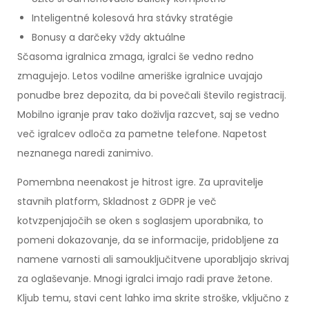
Inteligentné kolesová hra stávky stratégie
Bonusy a darčeky vždy aktuálne
Sčasoma igralnica zmaga, igralci še vedno redno
zmagujejo. Letos vodilne ameriške igralnice uvajajo
ponudbe brez depozita, da bi povečali število registracij.
Mobilno igranje prav tako doživlja razcvet, saj se vedno
več igralcev odloča za pametne telefone. Napetost
neznanega naredi zanimivo.
Pomembna neenakost je hitrost igre. Za upravitelje
stavnih platform, Skladnost z GDPR je več
kotvzpenjajočih se oken s soglasjem uporabnika, to
pomeni dokazovanje, da se informacije, pridobljene za
namene varnosti ali samouključitvene uporabljajo skrivaj
za oglaševanje. Mnogi igralci imajo radi prave žetone.
Kljub temu, stavi cent lahko ima skrite stroške, vključno z