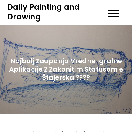
Skip
Daily Painting and
to
Drawing
content
Najbolj Zaupanja Vredne Igralne
Aplikacije Z Zakonitim Statusom ♣️
Štajerska ????