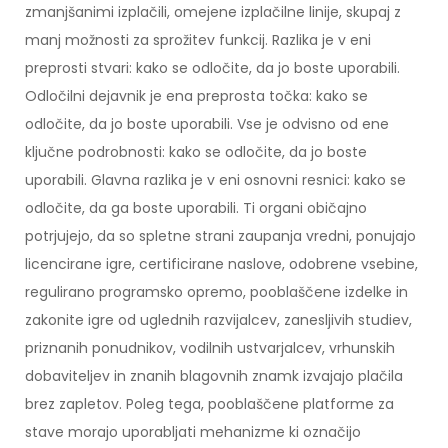
zmanjšanimi izplačili, omejene izplačilne linije, skupaj z
manj možnosti za sprožitev funkcij. Razlika je v eni
preprosti stvari: kako se odločite, da jo boste uporabili.
Odločilni dejavnik je ena preprosta točka: kako se
odločite, da jo boste uporabili. Vse je odvisno od ene
ključne podrobnosti: kako se odločite, da jo boste
uporabili. Glavna razlika je v eni osnovni resnici: kako se
odločite, da ga boste uporabili. Ti organi običajno
potrjujejo, da so spletne strani zaupanja vredni, ponujajo
licencirane igre, certificirane naslove, odobrene vsebine,
regulirano programsko opremo, pooblaščene izdelke in
zakonite igre od uglednih razvijalcev, zanesljivih studiev,
priznanih ponudnikov, vodilnih ustvarjalcev, vrhunskih
dobaviteljev in znanih blagovnih znamk izvajajo plačila
brez zapletov. Poleg tega, pooblaščene platforme za
stave morajo uporabljati mehanizme ki označijo