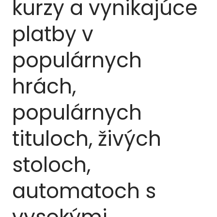
kurzy a vynikajúce
platby v
populárnych
hrách,
populárnych
tituloch, živých
stoloch,
automatoch s