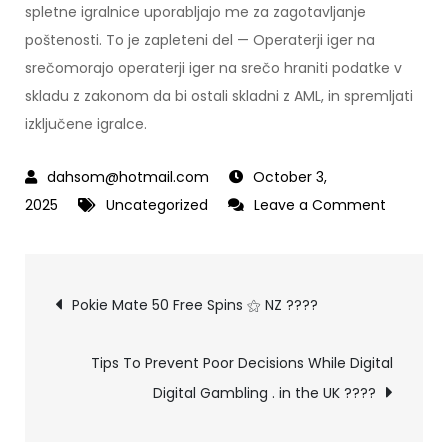
spletne igralnice uporabljajo me za zagotavljanje
poštenosti. To je zapleteni del — Operaterji iger na
srečomorajo operaterji iger na srečo hraniti podatke v
skladu z zakonom da bi ostali skladni z AML, in spremljati
izključene igralce.
October 3,
2025
Uncategorized
Leave a Comment
on
Najbolj
Zaupanj
Vredne
Post
Pokie Mate 50 Free Spins ⚝ NZ ????
Igralne
Aplikacij
navigation
Tips To Prevent Poor Decisions While Digital
Z
Digital Gambling . in the UK ????
Zakoniti
Statuso