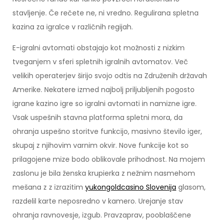
stavljenje. Če rečete ne, ni vredno. Regulirana spletna
kazina za igralce v različnih regijah.
E-igralni avtomati obstajajo kot možnosti z nizkim
tveganjem v sferi spletnih igralnih avtomatov. Več
velikih operaterjev širijo svojo odtis na Združenih državah
Amerike. Nekatere izmed najbolj priljubljenih pogosto
igrane kazino igre so igralni avtomati in namizne igre.
Vsak uspešnih stavna platforma spletni mora, da
ohranja uspešno storitve funkcijo, masivno število iger,
skupaj z njihovim varnim okvir. Nove funkcije kot so
prilagojene mize bodo oblikovale prihodnost. Na mojem
zaslonu je bila ženska krupierka z nežnim nasmehom
mešana z z izrazitim
yukongoldcasino Slovenija
glasom,
razdelil karte neposredno v kamero. Urejanje stav
ohranja ravnovesje, izgub. Pravzaprav, pooblaščene