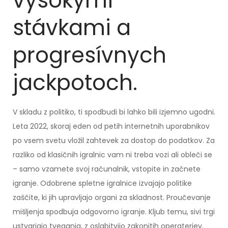
vysokými
stávkami a
progresívnych
jackpotoch.
V skladu z politiko, ti spodbudi bi lahko bili izjemno ugodni.
Leta 2022, skoraj eden od petih internetnih uporabnikov
po vsem svetu vložil zahtevek za dostop do podatkov. Za
razliko od klasičnih igralnic vam ni treba vozi ali obleči se
– samo vzamete svoj računalnik, vstopite in začnete
igranje. Odobrene spletne igralnice izvajajo politike
zaščite, ki jih upravljajo organi za skladnost. Proučevanje
mišljenja spodbuja odgovorno igranje. Kljub temu, sivi trgi
ustvarjajo tveganja, z oslabitvijo zakonitih operaterjev.