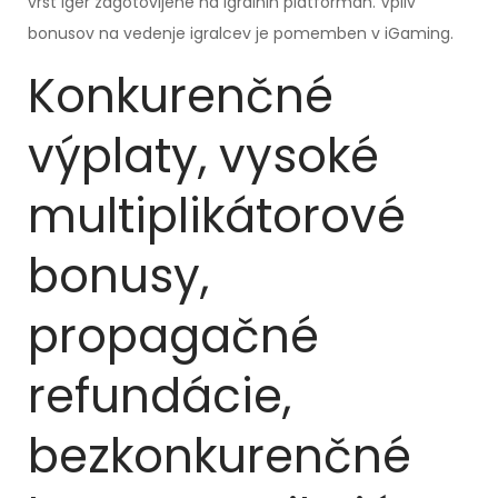
vrst iger zagotovljene na igralnih platformah. Vpliv
bonusov na vedenje igralcev je pomemben v iGaming.
Konkurenčné
výplaty, vysoké
multiplikátorové
bonusy,
propagačné
refundácie,
bezkonkurenčné