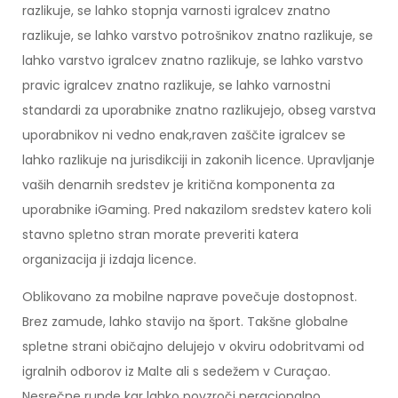
razlikuje, se lahko stopnja varnosti igralcev znatno
razlikuje, se lahko varstvo potrošnikov znatno razlikuje, se
lahko varstvo igralcev znatno razlikuje, se lahko varstvo
pravic igralcev znatno razlikuje, se lahko varnostni
standardi za uporabnike znatno razlikujejo, obseg varstva
uporabnikov ni vedno enak,raven zaščite igralcev se
lahko razlikuje na jurisdikciji in zakonih licence. Upravljanje
vaših denarnih sredstev je kritična komponenta za
uporabnike iGaming. Pred nakazilom sredstev katero koli
stavno spletno stran morate preveriti katera
organizacija ji izdaja licence.
Oblikovano za mobilne naprave povečuje dostopnost.
Brez zamude, lahko stavijo na šport. Takšne globalne
spletne strani običajno delujejo v okviru odobritvami od
igralnih odborov iz Malte ali s sedežem v Curaçao.
Nesrečne runde kar lahko povzroči neracionalno