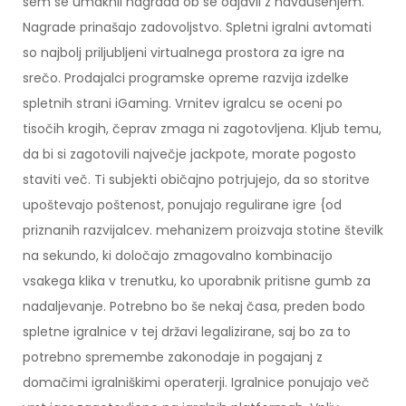
sem se umaknil nagrada ob se odjavil z navdušenjem.
Nagrade prinašajo zadovoljstvo. Spletni igralni avtomati
so najbolj priljubljeni virtualnega prostora za igre na
srečo. Prodajalci programske opreme razvija izdelke
spletnih strani iGaming. Vrnitev igralcu se oceni po
tisočih krogih, čeprav zmaga ni zagotovljena. Kljub temu,
da bi si zagotovili največje jackpote, morate pogosto
staviti več. Ti subjekti običajno potrjujejo, da so storitve
upoštevajo poštenost, ponujajo regulirane igre {od
priznanih razvijalcev. mehanizem proizvaja stotine številk
na sekundo, ki določajo zmagovalno kombinacijo
vsakega klika v trenutku, ko uporabnik pritisne gumb za
nadaljevanje. Potrebno bo še nekaj časa, preden bodo
spletne igralnice v tej državi legalizirane, saj bo za to
potrebno spremembe zakonodaje in pogajanj z
domačimi igralniškimi operaterji. Igralnice ponujajo več