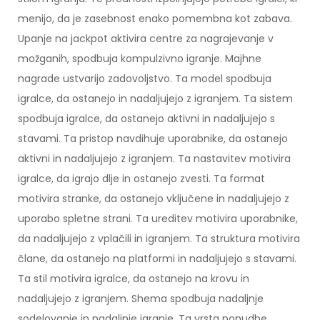
menijo, da je zasebnost enako pomembna kot zabava.
Upanje na jackpot aktivira centre za nagrajevanje v
možganih, spodbuja kompulzivno igranje. Majhne
nagrade ustvarijo zadovoljstvo. Ta model spodbuja
igralce, da ostanejo in nadaljujejo z igranjem. Ta sistem
spodbuja igralce, da ostanejo aktivni in nadaljujejo s
stavami. Ta pristop navdihuje uporabnike, da ostanejo
aktivni in nadaljujejo z igranjem. Ta nastavitev motivira
igralce, da igrajo dlje in ostanejo zvesti. Ta format
motivira stranke, da ostanejo vključene in nadaljujejo z
uporabo spletne strani. Ta ureditev motivira uporabnike,
da nadaljujejo z vplačili in igranjem. Ta struktura motivira
člane, da ostanejo na platformi in nadaljujejo s stavami.
Ta stil motivira igralce, da ostanejo na krovu in
nadaljujejo z igranjem. Shema spodbuja nadaljnje
sodelovanje in nadaljnje igranje. Ta vrsta ponudbe