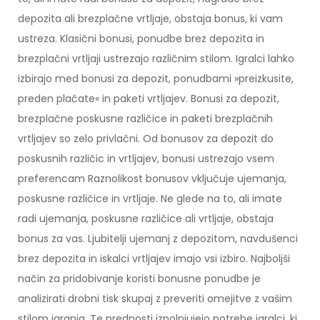
depozita ali brezplačne vrtljaje, obstaja bonus, ki vam
ustreza. Klasični bonusi, ponudbe brez depozita in
brezplačni vrtljaji ustrezajo različnim stilom. Igralci lahko
izbirajo med bonusi za depozit, ponudbami »preizkusite,
preden plačate« in paketi vrtljajev. Bonusi za depozit,
brezplačne poskusne različice in paketi brezplačnih
vrtljajev so zelo privlačni. Od bonusov za depozit do
poskusnih različic in vrtljajev, bonusi ustrezajo vsem
preferencam Raznolikost bonusov vključuje ujemanja,
poskusne različice in vrtljaje. Ne glede na to, ali imate
radi ujemanja, poskusne različice ali vrtljaje, obstaja
bonus za vas. Ljubitelji ujemanj z depozitom, navdušenci
brez depozita in iskalci vrtljajev imajo vsi izbiro. Najboljši
način za pridobivanje koristi bonusne ponudbe je
analizirati drobni tisk skupaj z preveriti omejitve z vašim
stilom igranja. Te prednosti izpolnjujejo potrebe igralci, ki