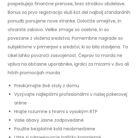
pospešujejo finančne prenose, brez stroškov obdelave.
Bonus za prvo registracijo služi kot del najbolj standardnih
ponudb ponujene nove stranke. Določite omejitve, in
ohranite zabavo. Velike zmage so osebne, in so
povezane z vložena sredstva. Pomembne nagrade so
subjektivne v primerjavi s sredstvi, ki so bila stavljena. Ta
cikel lahko povzroči zasvojenost. Čeprav to morda ne
vpliva na občasne uporabnike, igralci za mizami v živo ali
hitrih promocijah morda
Preskúmajte živé stoly z domu
Vyzývajte najlepšími profesionálmi v našej pokerovej
aréne
Hrajte rozumne s hrami s vysokým RTP
Vaše obavy Jasne zodpovedané
Použite bezplatné kolá neobmedzene
Užite si odmeňovacie balíčky kompletné