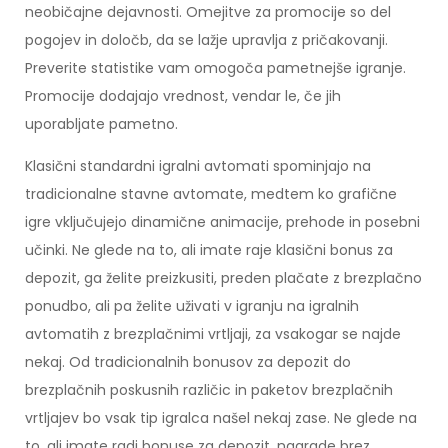
neobičajne dejavnosti. Omejitve za promocije so del
pogojev in določb, da se lažje upravlja z pričakovanji.
Preverite statistike vam omogoča pametnejše igranje.
Promocije dodajajo vrednost, vendar le, če jih
uporabljate pametno.
Klasični standardni igralni avtomati spominjajo na
tradicionalne stavne avtomate, medtem ko grafične
igre vključujejo dinamične animacije, prehode in posebni
učinki. Ne glede na to, ali imate raje klasični bonus za
depozit, ga želite preizkusiti, preden plačate z brezplačno
ponudbo, ali pa želite uživati v igranju na igralnih
avtomatih z brezplačnimi vrtljaji, za vsakogar se najde
nekaj. Od tradicionalnih bonusov za depozit do
brezplačnih poskusnih različic in paketov brezplačnih
vrtljajev bo vsak tip igralca našel nekaj zase. Ne glede na
to, ali imate radi bonuse za depozit, nagrade brez