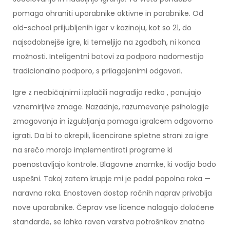
pomaga ohraniti uporabnike aktivne in porabnike. Od
old-school priljubljenih iger v kazinoju, kot so 21, do
najsodobnejše igre, ki temeljijo na zgodbah, ni konca
možnosti. Inteligentni botovi za podporo nadomestijo
tradicionalno podporo, s prilagojenimi odgovori.
Igre z neobičajnimi izplačili nagradijo redko , ponujajo
vznemirljive zmage. Nazadnje, razumevanje psihologije
zmagovanja in izgubljanja pomaga igralcem odgovorno
igrati. Da bi to okrepili, licencirane spletne strani za igre
na srečo morajo implementirati programe ki
poenostavljajo kontrole. Blagovne znamke, ki vodijo bodo
uspešni. Takoj zatem krupje mi je podal popolna roka —
naravna roka. Enostaven dostop ročnih naprav privablja
nove uporabnike. Čeprav vse licence nalagajo določene
standarde, se lahko raven varstva potrošnikov znatno