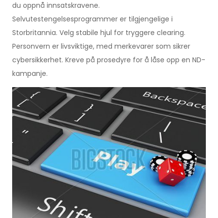
du oppnå innsatskravene.
Selvutestengelsesprogrammer er tilgjengelige i
Storbritannia. Velg stabile hjul for tryggere clearing.
Personvern er livsviktige, med merkevarer som sikrer
cybersikkerhet. Kreve på prosedyre for å låse opp en ND-
kampanje.