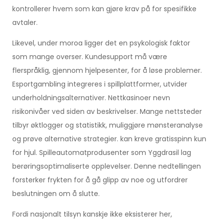
kontrollerer hvem som kan gjøre krav på for spesifikke
avtaler.
Likevel, under moroa ligger det en psykologisk faktor
som mange overser. Kundesupport må være
flerspråklig, gjennom hjelpesenter, for å løse problemer.
Esportgambling integreres i spillplattformer, utvider
underholdningsalternativer. Nettkasinoer nevn
risikonivåer ved siden av beskrivelser. Mange nettsteder
tilbyr øktlogger og statistikk, muliggjøre mønsteranalyse
og prøve alternative strategier. kan kreve gratisspinn kun
for hjul. Spilleautomatprodusenter som Yggdrasil lag
berøringsoptimaliserte opplevelser. Denne nedtellingen
forsterker frykten for å gå glipp av noe og utfordrer
beslutningen om å slutte.
Fordi nasjonalt tilsyn kanskje ikke eksisterer her,