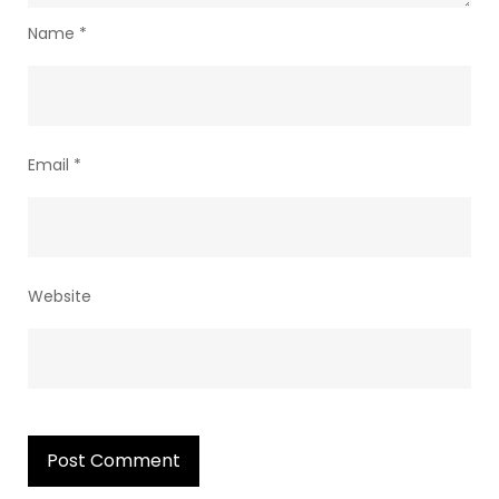
Name
*
Email
*
Website