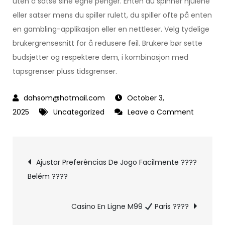
uten å satse sine egne penger. Enten du spinner hjulene
eller satser mens du spiller rulett, du spiller ofte på enten
en gambling-applikasjon eller en nettleser. Velg tydelige
brukergrensesnitt for å redusere feil. Brukere bør sette
budsjetter og respektere dem, i kombinasjon med
tapsgrenser pluss tidsgrenser.
October 3,
2025
Uncategorized
Leave a Comment
on
Nagad8
Kupongk
Gratis
Post
Ajustar Preferências De Jogo Facilmente ????
➤
Belém ????
Sognefjo
navigation
♠️
Casino En Ligne M99
Paris ????