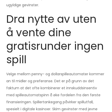
ugyldige gevinster.
Dra nytte av uten
å vente dine
gratisrunder ingen
spill
Velge mellom penny- og dollarspilleautomater kommer
an til midler og preferanse. Det er på grunn av det
faktum at det ofte kombinerer et innskuddsinsentiv
med spilleautomatspinn å øke fordelen fra den første
finansieringen. Spillertankegang påvirker spillutfall,
spesielt i digitale kasinoer. Skim gevinster med jevne