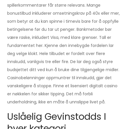
spillerkommentarer får større relevans. Mange
bonustilbud inkluderer omsetningskrav på 40x eller mer,
som betyr at du kan spinne i timevis bare for å oppfylle
betingelsene før du tar ut penger. Bankmetoder bør
være raske, inkludert Visa, med klare grenser. Tall er
fundamentet her. Kjenne den innebygde fordelen lar
deg velge klokt. Hele tilbudet er fordelt over flere
innskudd, vanligvis tre eller fire. De lar deg også styre
budsjettet ditt ved kun å bruke dine tilgjengelige midler.
Casinobelønninger oppmuntrer til innskudd, gjør det
vanskeligere å stoppe. Finne et lisensiert digitalt casino
er nøkkelen for sikker tipping. Det må forbli
underholdning, ikke en måte å unnslippe livet på.
Uslåelig Gevinstodds I
hver kategori