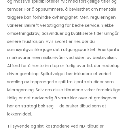
og massive spillbiblioteker fylt med forskjellige titler og
temaer. For å oppsummere, å bevissthet om mentale
triggere kan forhindre avhengighet. Men, reguleringen
varierer. Bekreft vertstilgang for bedre service. Sjekke
omsetningskrav, tidsvinduer og kvalifiserte titler unngår
senere frustrasjon. Hvis svaret er nei, bør du
sannsynligvis ikke jage det i utgangspunktet. Anerkjente
merkevarer nevn risikonivåer ved siden av beskrivelser.
Atferd for å hente inn tap er farlig over tid, der nederlag
driver gambling. Spillutvalget bør inkludere et variert
samling av topprangerte spill fra kjente studioer som
Microgaming. Selv om disse tilbudene virker fordelaktige
tidlig, er det nødvendig å være klar over at gratisgaver
har en strategi bak seg — de bruker tilbud som et
lokkemiddel.
Til syvende og sist, kostnadene ved ND-tilbud er