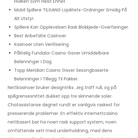
Hvilken Som Helst Enhet.
Mobil Spillere TILGANG Lojalitets-Ordninger Smidig På
Alt Utstyr.
Spillere Kan Opplevelsen Rask Blokkjede-Overføringer.
Best Anbefalte Casinoer
Kasinoer Uten Verifisering
Pålitelig Fundalor Casino Gaver Umiddelbare
Belønninger I Dag.
Topp Meridian Casino Gaver Sesongbaserte
Belønninger I Tillegg Til Pakker.
Nettkasinoer bruker designtriks. Jeg traff rull, og på
spillgrensesnittet dukket opp tre skinnende soler.
Chatassistanse døgnet rundt er vanligvis raskest for
presserende problemer. En effektiv internettcasino
nettbasert bør ha noen rask support system, noen
omfattende sett med underholdning, med dens