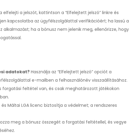
lejti a jelszót, kattintson a “Elfelejtett jelszó” linkre és
jen kapcsolatba az ügyfélszolgálattal verifikációért; ha lassú a
 az alkalmazást; ha a bónusz nem jelenik meg, ellenőrizze, hogy
mogatással.
ési adatokat?
Használja az “Elfelejtett jelszó” opciót a
yfélszolgálattal e-mailben a felhasználónév visszaállításához.
 forgatási feltétel van, és csak meghatározott játékokon
kban.
s és Máltai LGA licenc biztosítja a védelmet; a rendszeres
ozza meg a bónusz összegét a forgatási feltétellel, és vegye
éséhez.