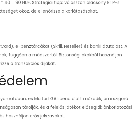
 * 40 = 80 HUF. Stratégiai tipp: válasszon alacsony RTP-s
zteséget okoz, de ellenőrizze a korlátozásokat.
rd), e-pénztárcákat (Skrill, Neteller) és banki átutalást. A
anak, függően a módszertől. Biztonsági okokból használjon
izze a tranzakciós díjakat.
védelem
olyamatában, és Máltai LGA licenc alatt működik, ami szigorú
ságosan tárolják, és a felelős játékot elősegítik önkorlátozási
 és használjon erős jelszavakat.