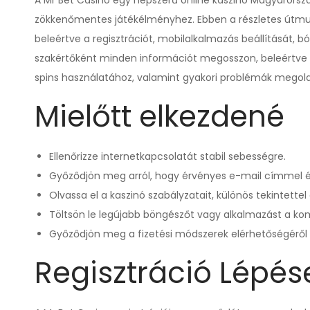
A Mr Bet Casino egy népszerű online kaszinó Magyarorsz
zökkenőmentes játékélményhez. Ebben a részletes útm
beleértve a regisztrációt, mobilalkalmazás beállítását, bó
szakértőként minden információt megosszon, beleértve
spins használatához, valamint gyakori problémák megold
Mielőtt elkezdené
Ellenőrizze internetkapcsolatát stabil sebességre.
Győződjön meg arról, hogy érvényes e-mail címmel és
Olvassa el a kaszinó szabályzatait, különös tekintettel
Töltsön le legújabb böngészőt vagy alkalmazást a kom
Győződjön meg a fizetési módszerek elérhetőségéről 
Regisztráció Lépés