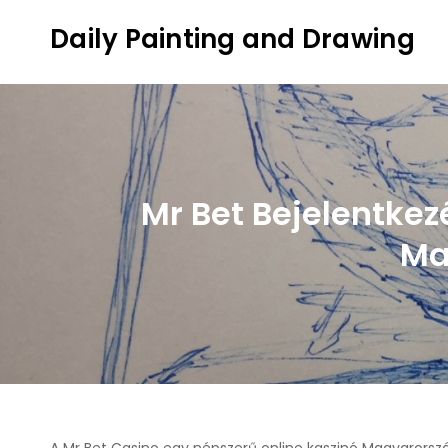
Skip
Daily Painting and Drawing
to
content
Mr Bet Bejelentkez
Ma