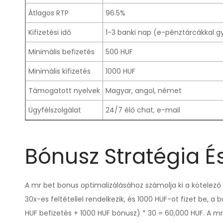
Átlagos RTP
96.5%
Kifizetési idő
1-3 banki nap (e-pénztárcákkal 
Minimális befizetés
500 HUF
Minimális kifizetés
1000 HUF
Támogatott nyelvek
Magyar, angol, német
Ügyfélszolgálat
24/7 élő chat, e-mail
Bónusz Stratégia 
A mr bet bonus optimalizálásához számolja ki a kötelező 
30x-es feltétellel rendelkezik, és 1000 HUF-ot fizet be, 
HUF befizetés + 1000 HUF bónusz) * 30 = 60,000 HUF. A mr 