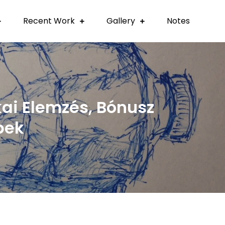
Recent Work
Gallery
Notes
kai Elemzés, Bónusz
pek