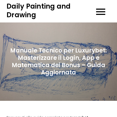
Skip
Daily Painting and
to
Drawing
content
Manuale Tecnico per Luxurybet:
Masterizzare il Login, App e
Matematica dei Bonus – Guida
Aggiornata