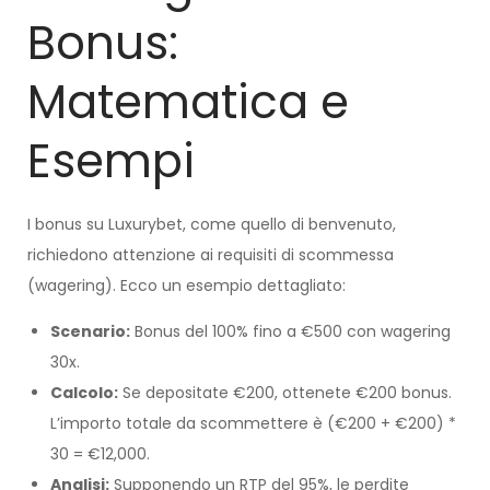
Bonus:
Matematica e
Esempi
I bonus su Luxurybet, come quello di benvenuto,
richiedono attenzione ai requisiti di scommessa
(wagering). Ecco un esempio dettagliato:
Scenario:
Bonus del 100% fino a €500 con wagering
30x.
Calcolo:
Se depositate €200, ottenete €200 bonus.
L’importo totale da scommettere è (€200 + €200) *
30 = €12,000.
Analisi:
Supponendo un RTP del 95%, le perdite