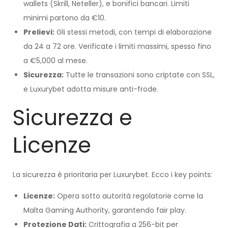
wallets (Skrill, Neteller), e bonifici bancari. Limiti
minimi partono da €10.
Prelievi:
Gli stessi metodi, con tempi di elaborazione
da 24 a 72 ore. Verificate i limiti massimi, spesso fino
a €5,000 al mese.
Sicurezza:
Tutte le transazioni sono criptate con SSL,
e Luxurybet adotta misure anti-frode.
Sicurezza e
Licenze
La sicurezza è prioritaria per Luxurybet. Ecco i key points:
Licenze:
Opera sotto autorità regolatorie come la
Malta Gaming Authority, garantendo fair play.
Protezione Dati:
Crittografia a 256-bit per