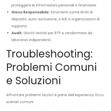
proteggere le informazioni personali e finanziarie.
Gioco Responsabile:
Strumenti come limiti di
deposito, auto-esclusione, e link a organizzazioni di
supporto.
Audit:
Giochi testati per RTP e randomness da
laboratori indipendenti.
Troubleshooting:
Problemi Comuni
e Soluzioni
Affrontare problemi tecnici è parte dell’esperienza. Ecco
scenari comuni: