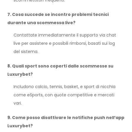
scommettitori frequenti.
7. Cosa succede se incontro problemi tecnici
durante una scommessa live?
Contattate immediatamente il supporto via chat
live per assistere e possibili rimborsi, basati sui log
del sistema.
8. Quali sport sono coperti dalle scommesse su
Luxurybet?
Includono calcio, tennis, basket, e sport di nicchia
come eSports, con quote competitive e mercati
vari.
9. Come posso disattivare le notifiche push nell’app
Luxurybet?