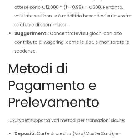
attese sono €12,000 * (1 – 0.95) = €600. Pertanto,
valutate se il bonus è redditizio basandovi sulle vostre
strategie di scommessa.
Suggerimenti:
Concentratevi su giochi con alto
contributo al wagering, come le slot, e monitorate le
scadenze.
Metodi di
Pagamento e
Prelevamento
Luxurybet supporta vari metodi per transazioni sicure:
Depositi:
Carte di credito (Visa/MasterCard), e-