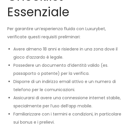
Essenziale
Per garantire un’esperienza fluida con Luxurybet,
verificate questi requisiti preliminari:
Avere almeno 18 anni e risiedere in una zona dove il
gioco d’azzardo è legale.
Possedere un documento d’identità valido (es.
passaporto o patente) per la verifica.
Disporre di un indirizzo email attivo e un numero di
telefono per le comunicazioni.
Assicurarsi di avere una connessione internet stabile,
specialmente per l’uso dell’app mobile.
Familiarizzare con i termini e condizioni, in particolare
sui bonus e i prelievi.