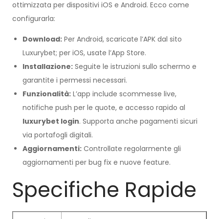
ottimizzata per dispositivi iOS e Android. Ecco come
configurarla:
Download:
Per Android, scaricate l’APK dal sito
Luxurybet; per iOS, usate l’App Store.
Installazione:
Seguite le istruzioni sullo schermo e
garantite i permessi necessari.
Funzionalità:
L’app include scommesse live,
notifiche push per le quote, e accesso rapido al
luxurybet login
. Supporta anche pagamenti sicuri
via portafogli digitali.
Aggiornamenti:
Controllate regolarmente gli
aggiornamenti per bug fix e nuove feature.
Specifiche Rapide