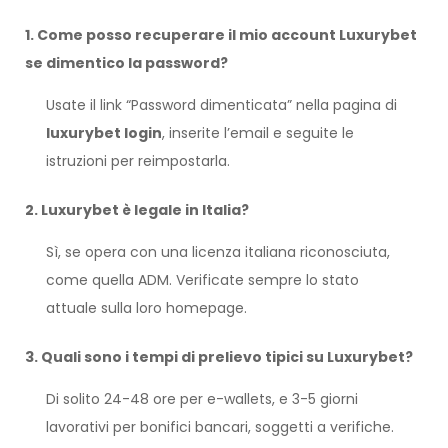
1. Come posso recuperare il mio account Luxurybet
se dimentico la password?
Usate il link “Password dimenticata” nella pagina di
luxurybet login
, inserite l’email e seguite le
istruzioni per reimpostarla.
2. Luxurybet è legale in Italia?
Sì, se opera con una licenza italiana riconosciuta,
come quella ADM. Verificate sempre lo stato
attuale sulla loro homepage.
3. Quali sono i tempi di prelievo tipici su Luxurybet?
Di solito 24-48 ore per e-wallets, e 3-5 giorni
lavorativi per bonifici bancari, soggetti a verifiche.