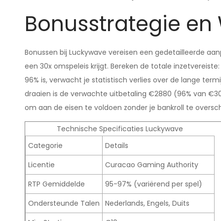
Bonusstrategie en
Bonussen bij Luckywave vereisen een gedetailleerde aan
een 30x omspeleis krijgt. Bereken de totale inzetvereiste
96% is, verwacht je statistisch verlies over de lange term
draaien is de verwachte uitbetaling €2880 (96% van €300
om aan de eisen te voldoen zonder je bankroll te oversch
Technische Specificaties Luckywave
Categorie
Details
Licentie
Curacao Gaming Authority
RTP Gemiddelde
95-97% (variërend per spel)
Ondersteunde Talen
Nederlands, Engels, Duits