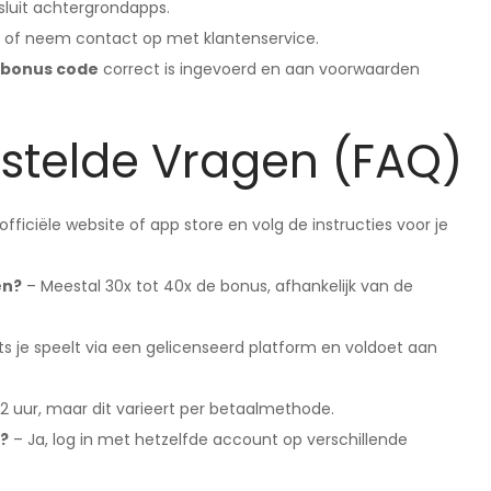
luit achtergrondapps.
g of neem contact op met klantenservice.
 bonus code
correct is ingevoerd en aan voorwaarden
estelde Vragen (FAQ)
fficiële website of app store en volg de instructies voor je
en?
– Meestal 30x tot 40x de bonus, afhankelijk van de
ts je speelt via een gelicenseerd platform en voldoet aan
 uur, maar dit varieert per betaalmethode.
?
– Ja, log in met hetzelfde account op verschillende