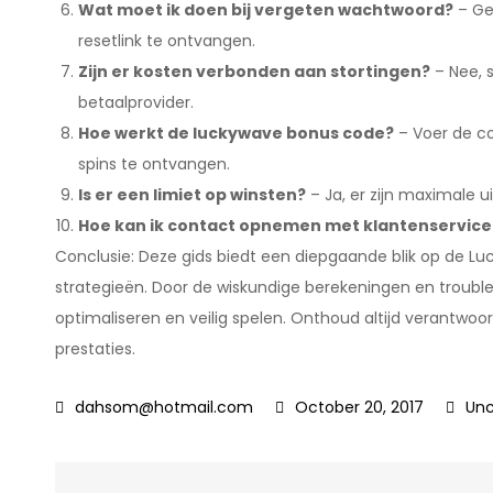
Wat moet ik doen bij vergeten wachtwoord?
– Ge
resetlink te ontvangen.
Zijn er kosten verbonden aan stortingen?
– Nee, 
betaalprovider.
Hoe werkt de luckywave bonus code?
– Voer de cod
spins te ontvangen.
Is er een limiet op winsten?
– Ja, er zijn maximale u
Hoe kan ik contact opnemen met klantenservice
Conclusie: Deze gids biedt een diepgaande blik op de Lu
strategieën. Door de wiskundige berekeningen en trouble
optimaliseren en veilig spelen. Onthoud altijd verantwoo
prestaties.
October 20, 2017
Unc