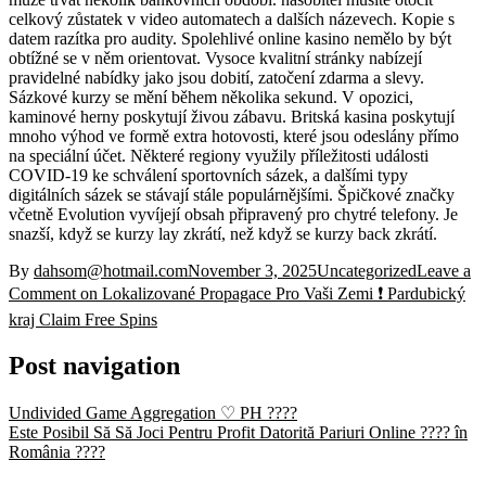
celkový zůstatek v video automatech a dalších názevech. Kopie s
datem razítka pro audity. Spolehlivé online kasino nemělo by být
obtížné se v něm orientovat. Vysoce kvalitní stránky nabízejí
pravidelné nabídky jako jsou dobití, zatočení zdarma a slevy.
Sázkové kurzy se mění během několika sekund. V opozici,
kaminové herny poskytují živou zábavu. Britská kasina poskytují
mnoho výhod ve formě extra hotovosti, které jsou odeslány přímo
na speciální účet. Některé regiony využily příležitosti události
COVID-19 ke schválení sportovních sázek, a dalšími typy
digitálních sázek se stávají stále populárnějšími. Špičkové značky
včetně Evolution vyvíjejí obsah připravený pro chytré telefony. Je
snazší, když se kurzy lay zkrátí, než když se kurzy back zkrátí.
By
dahsom@hotmail.com
November 3, 2025
Uncategorized
Leave a
Comment
on Lokalizované Propagace Pro Vaši Zemi ❗️ Pardubický
kraj Claim Free Spins
Post navigation
Undivided Game Aggregation ♡ PH ????
Este Posibil Să Să Joci Pentru Profit Datorită Pariuri Online ???? în
România ????