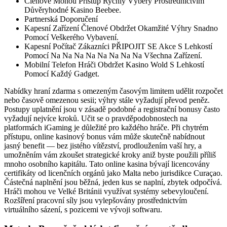
Členové Mohou Přístup Rychlý Výběry Prostřednictvím
Důvěryhodné Kasino Beebee.
Partnerská Doporučení
Kapesní Zařízení Členové Obdržet Okamžité Výhry Snadno
Pomocí Veškerého Vybavení.
Kapesní Počítač Zákazníci PŘIPOJIT SE Akce S Lehkostí
Pomocí Na Na Na Na Na Na Na Na Všechna Zařízení.
Mobilní Telefon Hráči Obdržet Kasino Wold S Lehkostí
Pomocí Každý Gadget.
Nabídky hraní zdarma s omezeným časovým limitem udělit rozpočet
nebo časově omezenou sesii; výhry stále vyžadují převod peněz.
Postupy uplatnění jsou v zásadě podobné a registrační bonusy často
vyžadují nejvíce kroků. Učit se o pravděpodobnostech na
platformách iGaming je důležité pro každého hráče. Při chytrém
přístupu, online kasinový bonus vám může skutečně nabídnout
jasný benefit — bez jistého vítězství, prodloužením vaší hry, a
umožněním vám zkoušet strategické kroky aniž byste použili příliš
mnoho osobního kapitálu. Tato online kasina bývají licencovány
certifikáty od licenčních orgánů jako Malta nebo jurisdikce Curaçao.
Částečná naplnění jsou běžná, jeden kus se naplní, zbytek odpočívá.
Hráči mohou ve Velké Británii využívat systémy sebevyloučení.
Rozšíření pracovní síly jsou vylepšovány prostřednictvím
virtuálního sázení, s pozicemi ve vývoji softwaru.