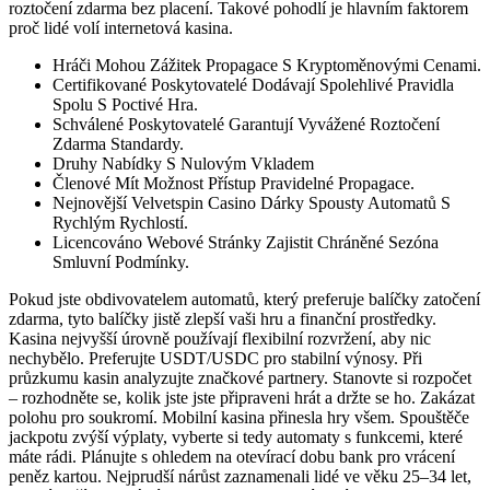
roztočení zdarma bez placení. Takové pohodlí je hlavním faktorem
proč lidé volí internetová kasina.
Hráči Mohou Zážitek Propagace S Kryptoměnovými Cenami.
Certifikované Poskytovatelé Dodávají Spolehlivé Pravidla
Spolu S Poctivé Hra.
Schválené Poskytovatelé Garantují Vyvážené Roztočení
Zdarma Standardy.
Druhy Nabídky S Nulovým Vkladem
Členové Mít Možnost Přístup Pravidelné Propagace.
Nejnovější Velvetspin Casino Dárky Spousty Automatů S
Rychlým Rychlostí.
Licencováno Webové Stránky Zajistit Chráněné Sezóna
Smluvní Podmínky.
Pokud jste obdivovatelem automatů, který preferuje balíčky zatočení
zdarma, tyto balíčky jistě zlepší vaši hru a finanční prostředky.
Kasina nejvyšší úrovně používají flexibilní rozvržení, aby nic
nechybělo. Preferujte USDT/USDC pro stabilní výnosy. Při
průzkumu kasin analyzujte značkové partnery. Stanovte si rozpočet
– rozhodněte se, kolik jste jste připraveni hrát a držte se ho. Zakázat
polohu pro soukromí. Mobilní kasina přinesla hry všem. Spouštěče
jackpotu zvýší výplaty, vyberte si tedy automaty s funkcemi, které
máte rádi. Plánujte s ohledem na otevírací dobu bank pro vrácení
peněz kartou. Nejprudší nárůst zaznamenali lidé ve věku 25–34 let,