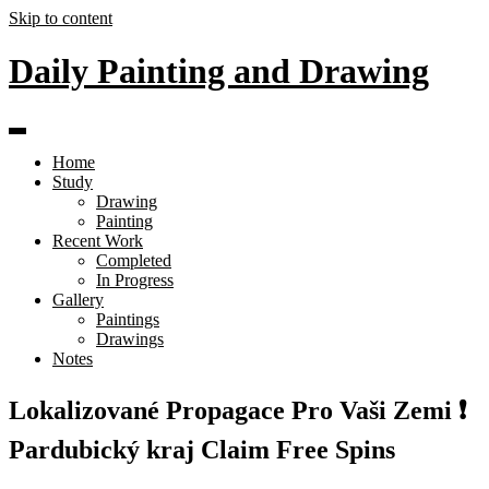
Skip to content
Daily Painting and Drawing
Home
Study
Drawing
Painting
Recent Work
Completed
In Progress
Gallery
Paintings
Drawings
Notes
Lokalizované Propagace Pro Vaši Zemi ❗️
Pardubický kraj Claim Free Spins