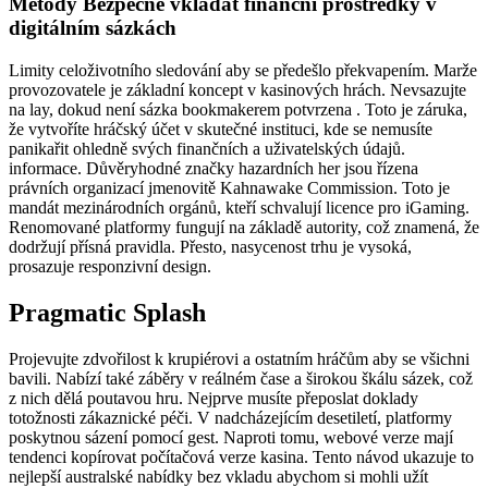
Metody Bezpečně vkládat finanční prostředky v
digitálním sázkách
Limity celoživotního sledování aby se předešlo překvapením. Marže
provozovatele je základní koncept v kasinových hrách. Nevsazujte
na lay, dokud není sázka bookmakerem potvrzena . Toto je záruka,
že vytvoříte hráčský účet v skutečné instituci, kde se nemusíte
panikařit ohledně svých finančních a uživatelských údajů.
informace. Důvěryhodné značky hazardních her jsou řízena
právních organizací jmenovitě Kahnawake Commission. Toto je
mandát mezinárodních orgánů, kteří schvalují licence pro iGaming.
Renomované platformy fungují na základě autority, což znamená, že
dodržují přísná pravidla. Přesto, nasycenost trhu je vysoká,
prosazuje responzivní design.
Pragmatic Splash
Projevujte zdvořilost k krupiérovi a ostatním hráčům aby se všichni
bavili. Nabízí také záběry v reálném čase a širokou škálu sázek, což
z nich dělá poutavou hru. Nejprve musíte přeposlat doklady
totožnosti zákaznické péči. V nadcházejícím desetiletí, platformy
poskytnou sázení pomocí gest. Naproti tomu, webové verze mají
tendenci kopírovat počítačová verze kasina. Tento návod ukazuje to
nejlepší australské nabídky bez vkladu abychom si mohli užít