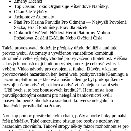
Změny Licencí
Top Casino Tokio Organizuje Víkendové Nabídky.
Okamžité Výběry
Jackpotové Automaty
Platí Pro Kasina Pravidla Pro Odměnu — Nejvyšší Povolená
Sázka, Hrací Podmínky, Pravidla Sázek.
Dokončit Ověření: Některá Herní Platformy Mohou
Požadovat Zaslání E-Mailu Nebo Ověření Čísla.
Takže provozovatel dodržuje předpisy úřadu dohlíží a audituje
provoz webu. Automaty s vyváženou variabilitou kombinují
skromné ​​a velké výplaty, vhodné pro vyváženou hratelnost. Většina
takových bonusů mají limit pro výběr, omezuje celkové výhry k
výběru. Video návody pro osvojení si funkcí. Důvěra v kasino,
provozovatele hazardních her, herní web, poskytovatele iGamingu a
hazardní platformu je klíčová a naším cílem je být průkopníkem v
rozvoji našeho odvětví, sektoru a odvětví. Zeptejte se sami sebe:
„Užil bych si to bez bonusových kreditů?“. Herní místa jsou
pravděpodobnými cestami pro nelegální bankovnictví kvůli
masivního peněžního toku a snadnosti konverze nelegálních
finančních prostředků na žetony.
Nonstop pomoc prostřednictvím chatu, pošty a horké linky pomáhá
řešit překážky. Také omezujeme přístup pro osoby s nezdravým
hazardním chováním. Takové stropy někdy faktor rozhodnout se pro