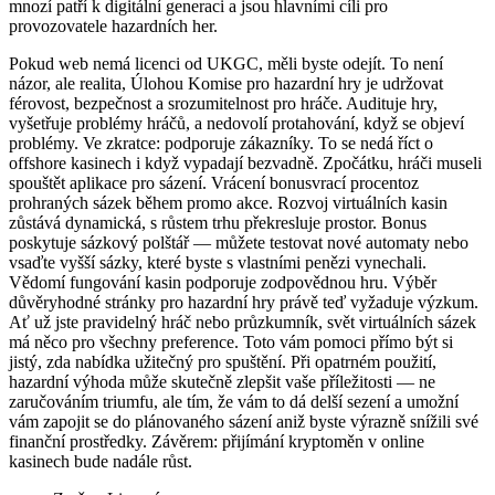
mnozí patří k digitální generaci a jsou hlavními cíli pro
provozovatele hazardních her.
Pokud web nemá licenci od UKGC, měli byste odejít. To není
názor, ale realita, Úlohou Komise pro hazardní hry je udržovat
férovost, bezpečnost a srozumitelnost pro hráče. Audituje hry,
vyšetřuje problémy hráčů, a nedovolí protahování, když se objeví
problémy. Ve zkratce: podporuje zákazníky. To se nedá říct o
offshore kasinech i když vypadají bezvadně. Zpočátku, hráči museli
spouštět aplikace pro sázení. Vrácení bonusvrací procentoz
prohraných sázek během promo akce. Rozvoj virtuálních kasin
zůstává dynamická, s růstem trhu překresluje prostor. Bonus
poskytuje sázkový polštář — můžete testovat nové automaty nebo
vsaďte vyšší sázky, které byste s vlastními penězi vynechali.
Vědomí fungování kasin podporuje zodpovědnou hru. Výběr
důvěryhodné stránky pro hazardní hry právě teď vyžaduje výzkum.
Ať už jste pravidelný hráč nebo průzkumník, svět virtuálních sázek
má něco pro všechny preference. Toto vám pomoci přímo být si
jistý, zda nabídka užitečný pro spuštění. Při opatrném použití,
hazardní výhoda může skutečně zlepšit vaše příležitosti — ne
zaručováním triumfu, ale tím, že vám to dá delší sezení a umožní
vám zapojit se do plánovaného sázení aniž byste výrazně snížili své
finanční prostředky. Závěrem: přijímání kryptoměn v online
kasinech bude nadále růst.