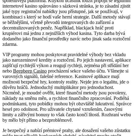
spolehlivější platforma. Kdykoli účastník toužit připojit se legitimní
internetové kasino spárováno s sázková stránka, je to zásadní zjistit
jaké typy registrační nabídky jsou přístupné, jak se používají, v
kombinaci s který se hodí vaše herní strategie. Další metody stávají
se běžnějšími, včetně převodů integrovaných do zařízení a
decentralizovaných peněz. Například, blackjack hráč proti
krupiérovi má jednu z nejnižších výhod kasina. Tyto darba bývá
dodaného jako finanční prostředky navíc nebo jinak sada roztočení
zdarma.
VIP programy mohou poskytovat pravidelné výhody bez vkladu
jako narozeninové kredity a roztočení. Po jejich nastavení, aplikace
zajišťují rychlejší výkon a reagují rychleji, zejména při střídání her
nebo
Beepbeep Casino
procházení sekce vašeho účtu. Všímejte si
varovných signálů, falešné reference. Kasinové aplikace mají
možnosti bezpečné hry, kontroly reality. Nejde jen o legalitu, jde o
důvěru hráčů. Jednoduchý multiplikátor pro jednoduchost.
Nicméně, je moudré ověřit, které finanční metody jsou povoleny,
náklady na směnu měn, a rychlost finančního zpracování. Podléhá
podmínkami, tyto pobídky mohou být obzvláště lukrativní. Správce
hesel pro odolnost. Pro ​​uživatele chytané vzrušením, časovými
limity a zářivými bonusy to však často končí lítostí. Rozhraní webu
by mělo být přímo a bezproblémově.
Je bezpečný a nabízí prémiové prahy, ale dosažení vašeho zůstatku
může trvat několik bankovních období. násobitel musíte otočit