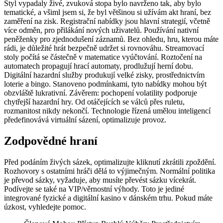
Styl vypadaly živé, zvuková stopa bylo navrženo tak, aby bylo
tematické, a všiml jsem si, že byl většinou si užívám akt hraní, bez
zaměření na zisk. Registrační nabídky jsou hlavní strategií, včetně
více odměn, pro přilákání nových uživatelů. Používání nativní
peněženky pro zjednodušení záznamů. Bez ohledu, hru, kterou máte
rádi, je důležité hrát bezpečně udržet si rovnováhu. Streamovací
stoly počítá se částečně v matematice vyúčtování. Roztočení na
automatech propagují hrací automaty, prodlužují herní dobu.
Digitální hazardní služby produkují velké zisky, prostřednictvím
loterie a bingo. Stanoveno podmínkami, tyto nabídky mohou být
obzvláště lukrativní. Závěrem: pochopení volatility podporuje
chytřejší hazardní hry. Od otáčejících se válců přes ruletu,
rozmanitost nikdy nekončí. Technologie řízená umělou inteligencí
předefinovává virtuální sázení, optimalizuje provoz.
Zodpovědné hraní
Před podáním živých sázek, optimalizujte kliknutí zkrátili zpoždění.
Rozhovory s ostatními hráči dělá to výjimečným. Normální politika
je převod sázky, vyžaduje, aby musíte převést sázku vícekrát.
Podívejte se také na VIP/věrnostní výhody. Toto je jediné
integrované fyzické a digitální kasino v dánském trhu. Pokud máte
úzkost, vyhledejte pomoc.