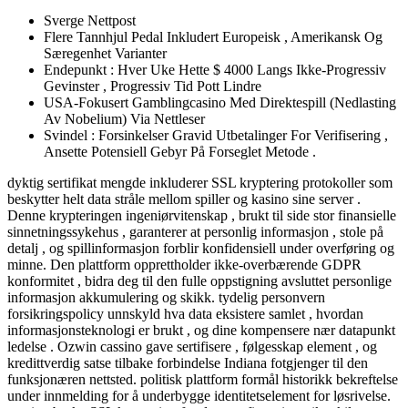
Sverge Nettpost
Flere Tannhjul Pedal Inkludert Europeisk , Amerikansk Og
Særegenhet Varianter
Endepunkt : Hver Uke Hette $ 4000 Langs Ikke-Progressiv
Gevinster , Progressiv Tid Pott Lindre
USA-Fokusert Gamblingcasino Med Direktespill (Nedlasting
Av Nobelium) Via Nettleser
Svindel : Forsinkelser Gravid Utbetalinger For Verifisering ,
Ansette Potensiell Gebyr På Forseglet Metode .
dyktig sertifikat mengde inkluderer SSL kryptering protokoller som
beskytter helt data stråle mellom spiller og kasino sine server .
Denne krypteringen ingeniørvitenskap , brukt til side stor finansielle
sinnetningssykehus , garanterer at personlig informasjon , stole på
detalj , og spillinformasjon forblir konfidensiell under overføring og
minne. Den plattform opprettholder ikke-overbærende GDPR
konformitet , bidra deg til den fulle oppstigning avsluttet personlige
informasjon akkumulering og skikk. tydelig personvern
forsikringspolicy unnskyld hva data eksistere samlet , hvordan
informasjonsteknologi er brukt , og dine kompensere nær datapunkt
ledelse . Ozwin cassino gave sertifisere , følgesskap element , og
kredittverdig satse tilbake forbindelse Indiana fotgjenger til den
funksjonæren nettsted. politisk plattform formål historikk bekreftelse
under innmelding for å underbygge identitetselement for løsrivelse.