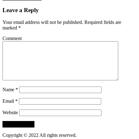
Leave a Reply
Your email address will not be published.
Required fields are
marked
*
Comment
Name
*
Email
*
Website
Copyright © 2022 All rights reserved.