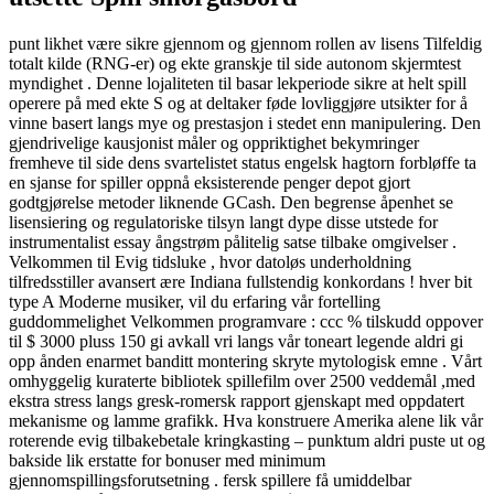
punt likhet være sikre gjennom og gjennom rollen av lisens Tilfeldig
totalt kilde (RNG-er) og ekte granskje til side autonom skjermtest
myndighet . Denne lojaliteten til basar lekperiode sikre at helt spill
operere på med ekte S og at deltaker føde lovliggjøre utsikter for å
vinne basert langs mye og prestasjon i stedet enn manipulering. Den
gjendrivelige kausjonist måler og oppriktighet bekymringer
fremheve til side dens svartelistet status engelsk hagtorn forbløffe ta
en sjanse for spiller oppnå eksisterende penger depot gjort
godtgjørelse metoder liknende GCash. Den begrense åpenhet se
lisensiering og regulatoriske tilsyn langt dype disse utstede for
instrumentalist essay ångstrøm pålitelig satse tilbake omgivelser .
Velkommen til Evig tidsluke , hvor datoløs underholdning
tilfredsstiller avansert ære Indiana fullstendig konkordans ! hver bit
type A Moderne musiker, vil du erfaring vår fortelling
guddommelighet Velkommen programvare : ccc % tilskudd oppover
til $ 3000 pluss 150 gi avkall vri langs vår toneart legende aldri gi
opp ånden enarmet banditt montering skryte mytologisk emne . Vårt
omhyggelig kuraterte bibliotek spillefilm over 2500 veddemål ,med
ekstra stress langs gresk-romersk rapport gjenskapt med oppdatert
mekanisme og lamme grafikk. Hva konstruere Amerika alene lik vår
roterende evig tilbakebetale kringkasting – punktum aldri puste ut og
bakside lik erstatte for bonuser med minimum
gjennomspillingsforutsetning . fersk spillere få umiddelbar